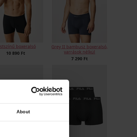
stszínű boxeralsó
Grey II bambusz boxeralsó,
varrások nélkül
10 890 Ft
7 290 Ft
About