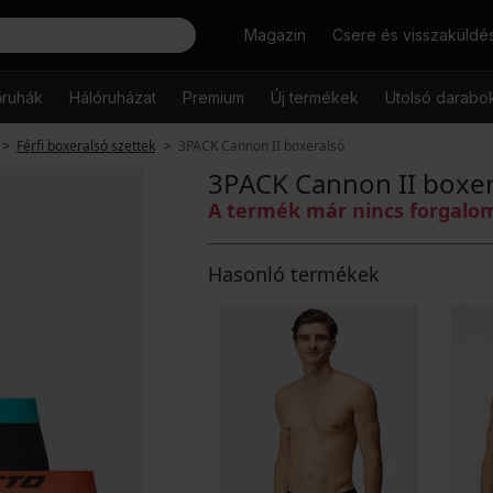
Keresés
Magazin
Csere és visszaküldé
őruhák
Hálóruházat
Premium
Új termékek
Utolsó darabo
Férfi boxeralsó szettek
3PACK Cannon II boxeralsó
3PACK Cannon II boxer
A termék már nincs forgal
Hasonló termékek