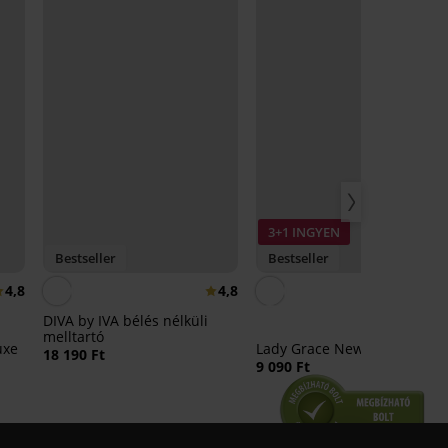
3+1 INGYEN
Bestseller
Bestseller
4,8
4,8
4,
DIVA by IVA bélés nélküli
melltartó
uxe
Lady Grace New brazil bugyi
18 190 Ft
9 090 Ft