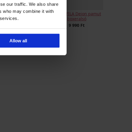
se our traffic. We also share
ers who may combine it with
CK JACK AND JONES
2PACK FILA Deion pamut
 services.
hfield pamut boxeralsó
boxeralsó
13 690 Ft
9 990 Ft
Allow all