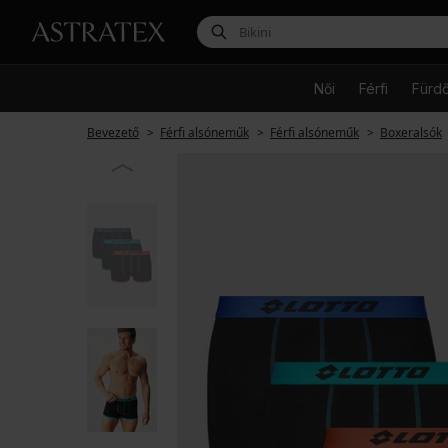
Női
Férfi
Fürd
Bevezető
Férfi alsóneműk
Férfi alsóneműk
Boxeralsók