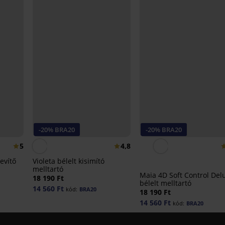
-20% BRA20
-20% BRA20
5
4,8
revítő
Violeta bélelt kisimító
melltartó
Maia 4D Soft Control Del
18 190 Ft
bélelt melltartó
14 560 Ft
kód:
BRA20
18 190 Ft
14 560 Ft
kód:
BRA20