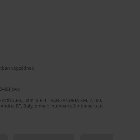
ntban végződnek
348II_box
 Artú S.R.L., cím: S.P. 1 TRANI-ANDRIA KM. 7,180,
Andria BT, Italy, e-mail: intimoartu@intimoartu.it