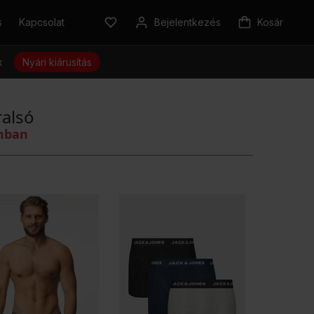
s
Kapcsolat
Bejelentkezés
Kosár
k
Nyári kiárusítás
alsó
omban