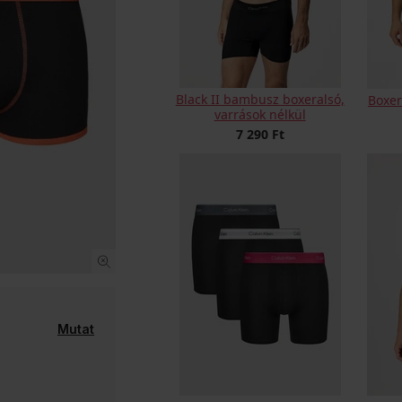
Black II bambusz boxeralsó,
Boxer
varrások nélkül
7 290 Ft
Mutat