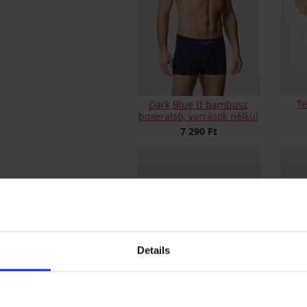
Te
Dark Blue II bambusz
boxeralsó, varrások nélkül
7 290 Ft
Details