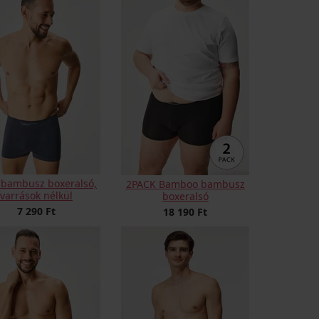
 bambusz boxeralsó,
2PACK Bamboo bambusz
varrások nélkül
boxeralsó
7 290 Ft
18 190 Ft