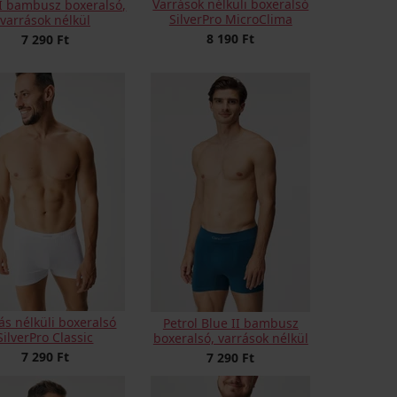
Varrások nélküli boxeralsó
II bambusz boxeralsó,
SilverPro MicroClima
varrások nélkül
8 190 Ft
7 290 Ft
ás nélküli boxeralsó
Petrol Blue II bambusz
SilverPro Classic
boxeralsó, varrások nélkül
7 290 Ft
7 290 Ft