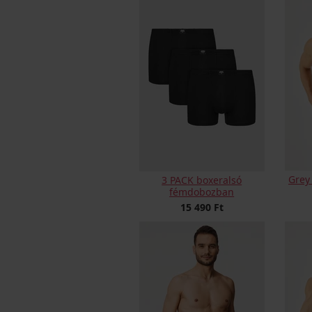
Grey
3 PACK boxeralsó
fémdobozban
15 490 Ft