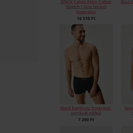
3PACK Calvin Klein Cotton
Blue 
Stretch I laza fazonú
boxeralsó
16 510 Ft
Black bambusz boxeralsó,
Varr
varrások nélkül
7 290 Ft