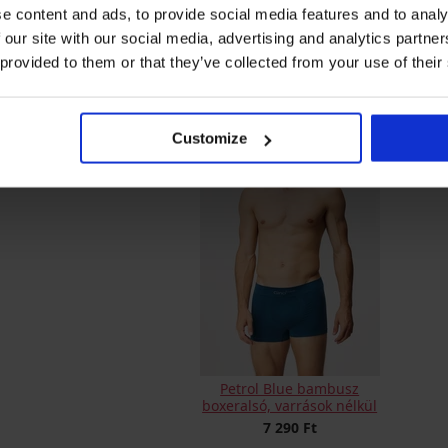
e content and ads, to provide social media features and to analy
 our site with our social media, advertising and analytics partn
2PACK FILA Boone pamut
3PA
 provided to them or that they’ve collected from your use of their
boxeralsó
Jaclic
6 990 Ft
Customize
Petrol Blue bambusz
boxeralsó, varrások nélkül
7 290 Ft