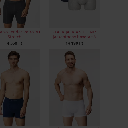
alsó Tender Retro 3D
3 PACK JACK AND JONES
Stretch
Jackanthony boxeralsó
4 550 Ft
14 190 Ft