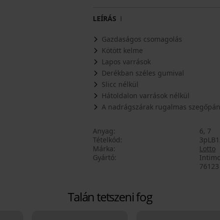
LEÍRÁS
Gazdaságos csomagolás
Kötött kelme
Lapos varrások
Derékban széles gumival
Slicc nélkül
Hátoldalon varrások nélkül
A nadrágszárak rugalmas szegőpá
Anyag
6, 7
Tételkód
3pLB1
Márka
Lotto
Gyártó
Intimo
76123 
Talán tetszeni fog