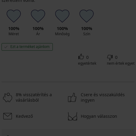
szerettem volna.
100%
100%
100%
100%
Méret
Ár
Minőség
Szín
Ezt a terméket ajánlom
0
0
egyetértek
nem értek egyet
8% visszatérítés a
Csere és visszaküldés
vásárlásból
ingyen
Kedvező
Hogyan válasszon