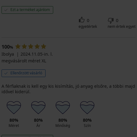
Ezt a terméket ajánlom
0
0
egyetértek
nem értek egyet
100
%
Ibolya
2024.11.05-in. l.
megvásárolt méret XL
Ellenőrzött vásárló
A férfiaknak is kell egy kis kisímítás, jó anyag elsőre, a többi majd
idővel kiderül.
80%
80%
80%
80%
Méret
Ár
Minőség
Szín