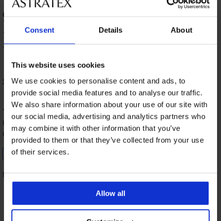
90
%
Consent
Details
About
14 vásárló értékelte a terméket
100% vásárló ajánlja a terméket
This website uses cookies
We use cookies to personalise content and ads, to
Sorrend
provide social media features and to analyse our traffic.
We also share information about your use of our site with
100
%
our social media, advertising and analytics partners who
Hitró
2025.09.17-in. l.
may combine it with other information that you’ve
megvásárolt méret L
provided to them or that they’ve collected from your use
of their services.
Ellenőrzött vásárló
Nagyon jó ár-érték arány, kitűnő minőség.
Allow all
100%
100%
100%
100%