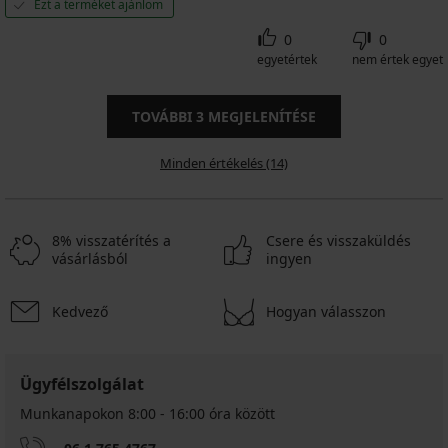
Ezt a terméket ajánlom
0
0
egyetértek
nem értek egyet
TOVÁBBI
3
MEGJELENÍTÉSE
Minden értékelés (14)
8% visszatérítés a
Csere és visszaküldés
vásárlásból
ingyen
Kedvező
Hogyan válasszon
Ügyfélszolgálat
Munkanapokon 8:00 - 16:00 óra között