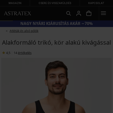
MAGAZIN
CSERE ÉS VISSZAKÜLDÉS
KAPCSOLAT
NAGY NYÁRI KIÁRUSÍTÁS AKÁR −70%
Atléták és alsó pólók
Alakformáló trikó, kör alakú kivágással
4,5
|
14
értékelés