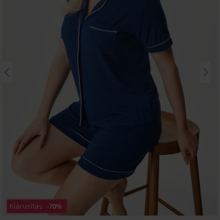
Kiárusítás
-70%