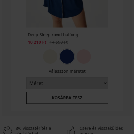
Ft
Deep Sleep rövid hálóing
Kedvezmény
Eredeti ár
10 210 Ft
14 590 Ft
Válasszon méretet
KOSÁRBA TESZ
8% visszatérítés a
Csere és visszaküldés
vásárlásból
ingyen