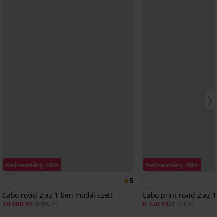
Kedvezmény -50%
Kedvezmény -60%
5
Cabo rövid 2 az 1-ben modál szett
Cabo print rövid 2 az 
10 000 Ft
8 720 Ft
19 990 Ft
21 790 Ft