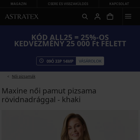
MAGAZIN
CSERE ÉS VISSZAKÜLDÉS
KAPCSOLAT
KÓD ALL25 = 25%-OS
KEDVEZMÉNY 25 000 Ft FELETT
VÁSÁROLOK
09
Ó
33
P
14
MP
Női pizsamák
Maxine női pamut pizsama
rövidnadrággal - khaki