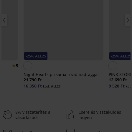
-25% ALL25
-25% ALL25
5
Night Hearts pizsama rövid nadrággal
PINK STORM
21 790 Ft
12 690 Ft
16 350 Ft
9 520 Ft
kód:
ALL25
kód
8% visszatérítés a
Csere és visszaküldés
vásárlásból
ingyen