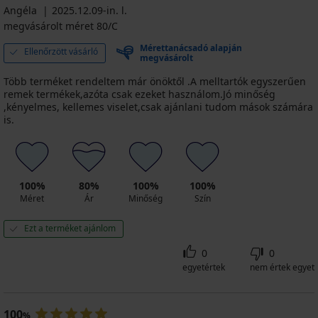
Angéla
2025.12.09-in. l.
megvásárolt méret 80/C
Mérettanácsadó alapján
Ellenőrzött vásárló
megvásárolt
Több terméket rendeltem már önöktől .A melltartók egyszerűen
remek termékek,azóta csak ezeket használom.Jó minőség
,kényelmes, kellemes viselet,csak ajánlani tudom mások számára
is.
100%
80%
100%
100%
Méret
Ár
Minőség
Szín
Ezt a terméket ajánlom
0
0
egyetértek
nem értek egyet
100
%