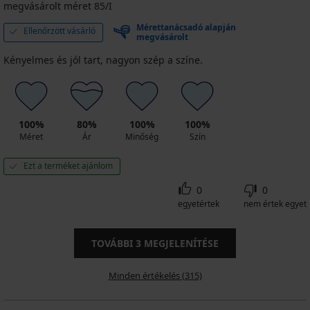
megvásárolt méret 85/I
Mérettanácsadó alapján
Ellenőrzött vásárló
megvásárolt
Kényelmes és jól tart, nagyon szép a színe.
100%
80%
100%
100%
Méret
Ár
Minőség
Szín
Ezt a terméket ajánlom
0
0
egyetértek
nem értek egyet
TOVÁBBI
3
MEGJELENÍTÉSE
Minden értékelés (315)