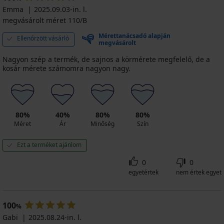
Emma
2025.09.03-in. l.
megvásárolt méret 110/B
Mérettanácsadó alapján
Ellenőrzött vásárló
megvásárolt
Nagyon szép a termék, de sajnos a körmérete megfelelő, de a
kosár mérete számomra nagyon nagy.
80%
40%
80%
80%
Méret
Ár
Minőség
Szín
Ezt a terméket ajánlom
0
0
egyetértek
nem értek egyet
100
%
Gabi
2025.08.24-in. l.