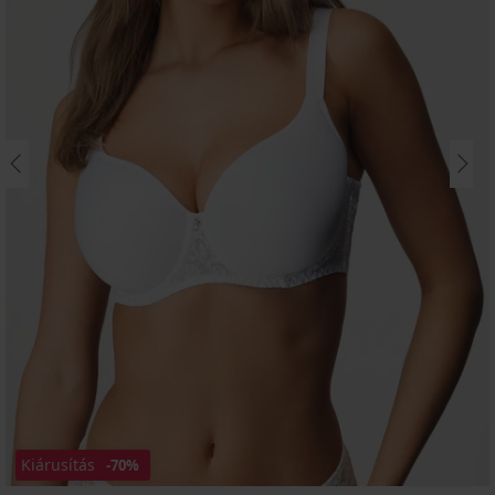
Kiárusítás
-70%