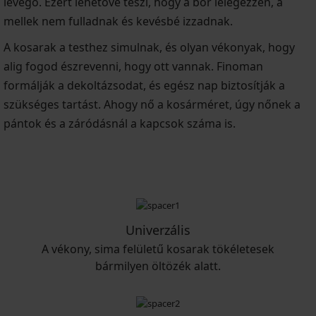
levegő. Ezért lehetővé teszi, hogy a bőr lélegezzen, a
mellek nem fulladnak és kevésbé izzadnak.
A kosarak a testhez simulnak, és olyan vékonyak, hogy
alig fogod észrevenni, hogy ott vannak. Finoman
formálják a dekoltázsodat, és egész nap biztosítják a
szükséges tartást. Ahogy nő a kosárméret, úgy nőnek a
pántok és a záródásnál a kapcsok száma is.
Univerzális
A vékony, sima felületű kosarak tökéletesek
bármilyen öltözék alatt.