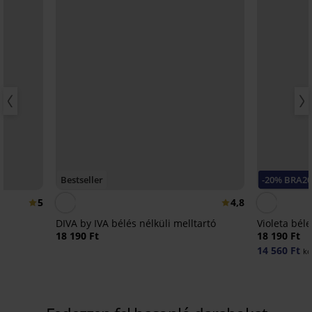
Bestseller
-20% BRA2
5
4,8
DIVA by IVA bélés nélküli melltartó
Violeta béle
18 190 Ft
18 190 Ft
14 560 Ft
kó