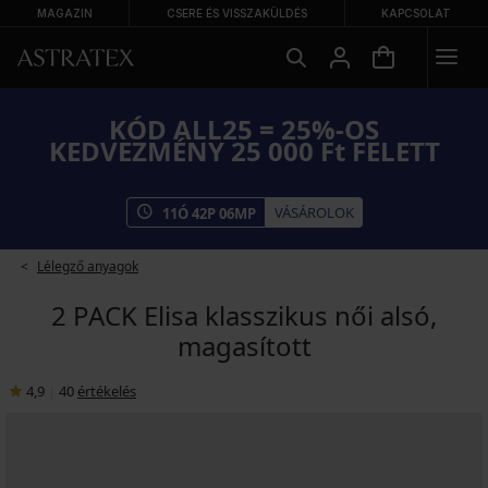
MAGAZIN
CSERE ÉS VISSZAKÜLDÉS
KAPCSOLAT
KÓD ALL25 = 25%-OS
KEDVEZMÉNY 25 000 Ft FELETT
VÁSÁROLOK
11
Ó
42
P
06
MP
Lélegző anyagok
2 PACK Elisa klasszikus női alsó,
magasított
4,9
|
40
értékelés