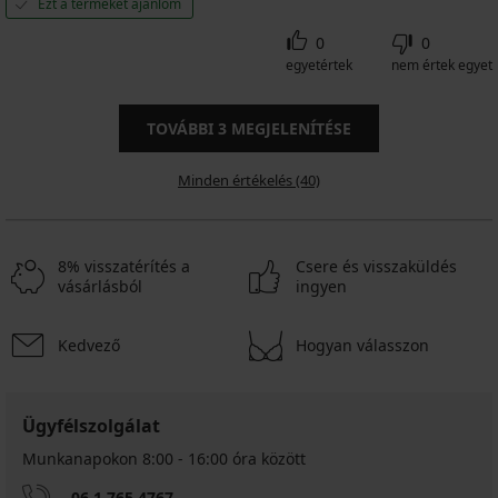
Ezt a terméket ajánlom
0
0
egyetértek
nem értek egyet
TOVÁBBI
3
MEGJELENÍTÉSE
Minden értékelés (40)
8% visszatérítés a
Csere és visszaküldés
vásárlásból
ingyen
Kedvező
Hogyan válasszon
Ügyfélszolgálat
Munkanapokon 8:00 - 16:00 óra között
06 1 765 4767