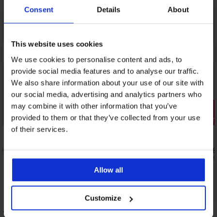
Consent
Details
About
This website uses cookies
We use cookies to personalise content and ads, to
provide social media features and to analyse our traffic.
We also share information about your use of our site with
our social media, advertising and analytics partners who
Kiárusítás
may combine it with other information that you’ve
provided to them or that they’ve collected from your use
Kedvezmény -20%
Kedvezmén
of their services.
uha
Heart I kétrészes lány fürdőruha
Dogs meleg
5 430 Ft
6 000 Ft
6 790 Ft
19 9
Allow all
Customize
2 PACK Elisa klasszikus női alsó,