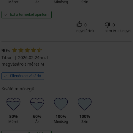
Méret
Ár
Minőség
Szín
Ezt a terméket ajánlom
0
0
egyetértek
nem értek egyet
90
%
Tibor
2026.02.24-in. l.
megvásárolt méret M
Ellenőrzött vásárló
Kiváló minőségű
80%
60%
100%
100%
Méret
Ár
Minőség
Szín