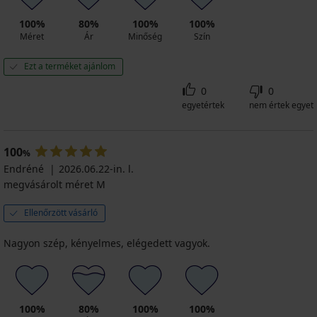
Ft
kód
ALL25
ALL25
ALL25
ALL25
Ft
4 120
kód
ALL25
kód
Ft
100%
80%
100%
100%
ALL25
ALL25
kód
Méret
Ár
Minőség
Szín
ALL25
Ezt a terméket ajánlom
0
0
egyetértek
nem értek egyet
100
%
Endréné
2026.06.22-in. l.
megvásárolt méret M
Ellenőrzött vásárló
Nagyon szép, kényelmes, elégedett vagyok.
100%
80%
100%
100%