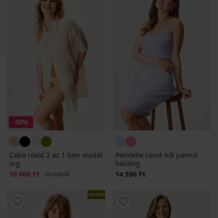
-50%
Cabo rövid 2 az 1-ben modál
Pointelle rövid női pamut
ing
hálóing
Kedvezmény
10 000 Ft
Eredeti ár
14 590 Ft
19 990 Ft
LIMITED