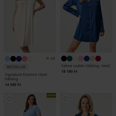
4,8
Satine szatén hálóing, rövid
BESTSELLER
18 190 Ft
Signature Essence rövid
hálóing
14 590 Ft
LIMITED