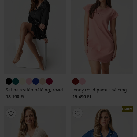
Satine szatén hálóing, rövid
Jenny rövid pamut hálóing
18 190 Ft
15 490 Ft
LIMITED