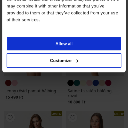
may combine it with other information that you’ve
provided to them or that they’ve collected from your use
of their services.
Allow all
Customize
Jenny rövid pamut hálóing
Satine I szatén hálóing,
rövid
15 490 Ft
10 890 Ft
LIMITED
LIMITED