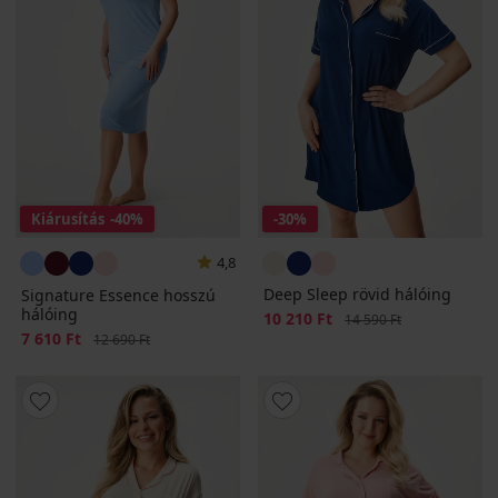
Kiárusítás
-40%
-30%
4,8
Deep Sleep rövid hálóing
Signature Essence hosszú
hálóing
Kedvezmény
10 210 Ft
Eredeti ár
14 590 Ft
Kedvezmény
7 610 Ft
Eredeti ár
12 690 Ft