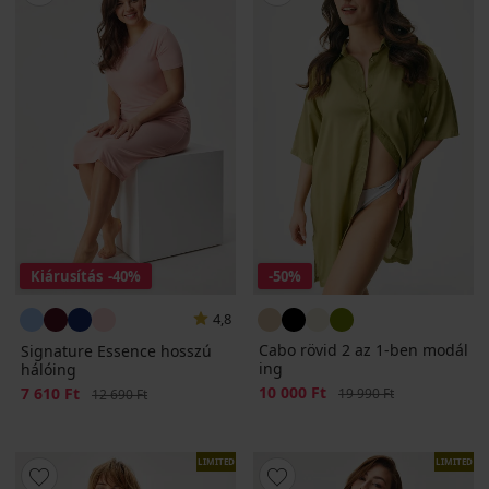
Kiárusítás
-40%
-50%
4,8
Cabo rövid 2 az 1-ben modál
Signature Essence hosszú
ing
hálóing
Kedvezmény
10 000 Ft
Eredeti ár
Kedvezmény
7 610 Ft
Eredeti ár
19 990 Ft
12 690 Ft
LIMITED
LIMITED