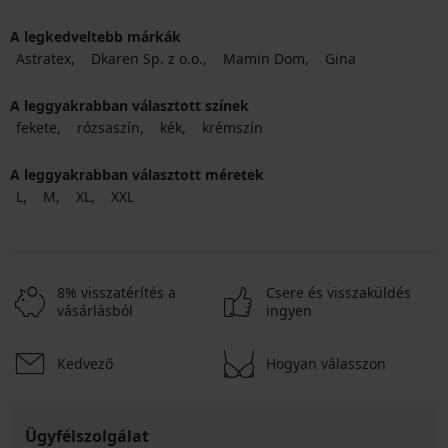
A legkedveltebb márkák
Astratex
Dkaren Sp. z o.o.
Mamin Dom
Gina
A leggyakrabban választott színek
fekete
rózsaszín
kék
krémszín
A leggyakrabban választott méretek
L
M
XL
XXL
8% visszatérítés a
Csere és visszaküldés
vásárlásból
ingyen
Kedvező
Hogyan válasszon
Ügyfélszolgálat