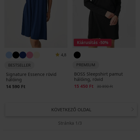
Kiárusítás
-50%
4,8
PREMIUM
BESTSELLER
BOSS Sleepshirt pamut
Signature Essence rövid
hálóing, rövid
hálóing
Kedvezmény
15 450 Ft
Eredeti ár
14 590 Ft
30 890 Ft
KÖVETKEZŐ OLDAL
Stránka 1/3