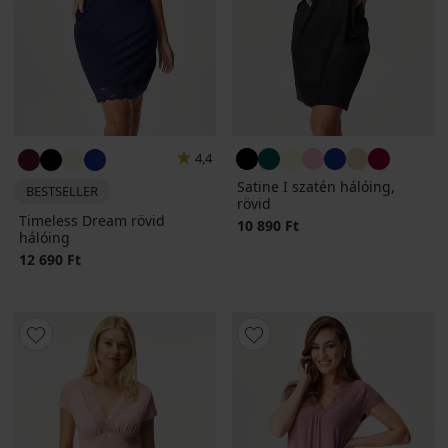
4,4
Satine I szatén hálóing,
BESTSELLER
rövid
Timeless Dream rövid
10 890 Ft
hálóing
12 690 Ft