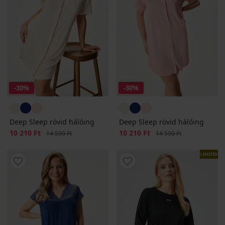
-30%
-30%
Deep Sleep rövid hálóing
Deep Sleep rövid hálóing
Kedvezmény
10 210 Ft
Eredeti ár
Kedvezmény
10 210 Ft
Eredeti ár
14 590 Ft
14 590 Ft
LIMITED