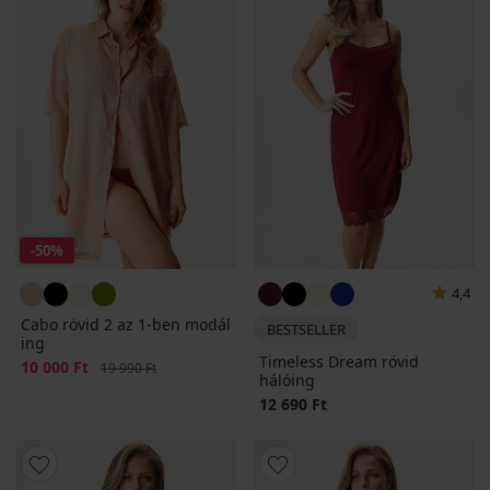
-50%
4,4
Cabo rövid 2 az 1-ben modál
BESTSELLER
ing
Timeless Dream rövid
Kedvezmény
10 000 Ft
Eredeti ár
19 990 Ft
hálóing
12 690 Ft