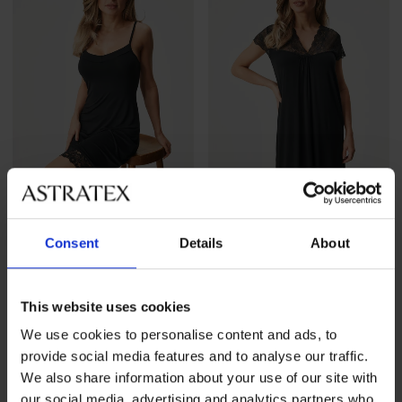
Consent
Details
About
4,4
4,8
BESTSELLER
BESTSELLER
Timeless Dream rövid
Signature Essence rövid
This website uses cookies
hálóing
hálóing
We use cookies to personalise content and ads, to
12 690 Ft
14 590 Ft
provide social media features and to analyse our traffic.
We also share information about your use of our site with
LIMITED
our social media, advertising and analytics partners who