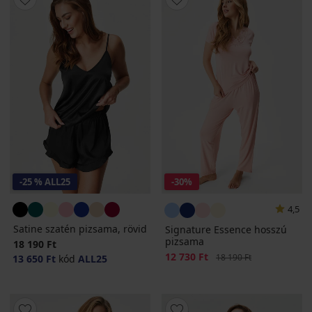
-25 % ALL25
-30%
4,5
Satine szatén pizsama, rövid
Signature Essence hosszú
pizsama
18 190 Ft
Kedvezmény
12 730 Ft
Eredeti ár
18 190 Ft
13 650 Ft
kód
ALL25