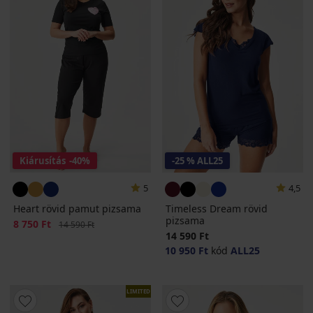
Kiárusítás
-40%
-25 % ALL25
5
4,5
Heart rövid pamut pizsama
Timeless Dream rövid
pizsama
Kedvezmény
8 750 Ft
Eredeti ár
14 590 Ft
14 590 Ft
10 950 Ft
kód
ALL25
LIMITED