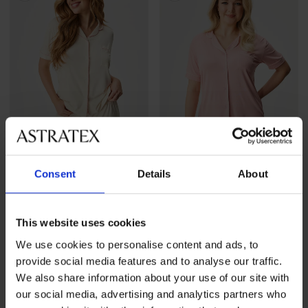
Kiárusítás
-70%
Kiárusítás
-70%
Consent
Details
About
Deep Sleep rövid pizsama
Deep Sleep rövid pizsama
This website uses cookies
Kedvezmény
5 460 Ft
Eredeti ár
Kedvezmény
5 460 Ft
Eredeti ár
18 190 Ft
18 190 Ft
We use cookies to personalise content and ads, to
provide social media features and to analyse our traffic.
LIMITED
We also share information about your use of our site with
our social media, advertising and analytics partners who