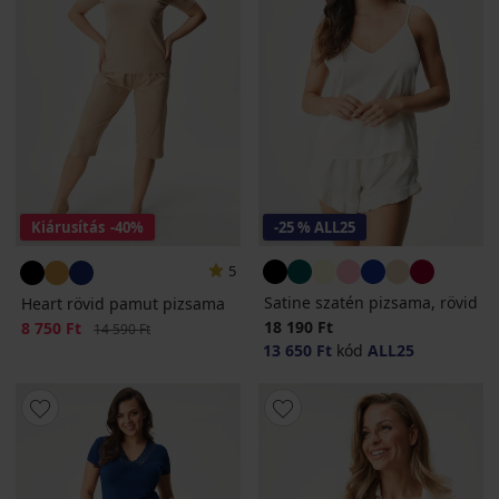
Kiárusítás
-40%
-25 % ALL25
5
Satine szatén pizsama, rövid
Heart rövid pamut pizsama
18 190 Ft
Kedvezmény
8 750 Ft
Eredeti ár
14 590 Ft
13 650 Ft
kód
ALL25