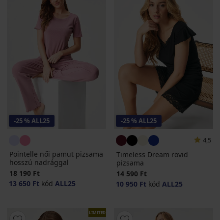
-25 % ALL25
-25 % ALL25
4,5
Pointelle női pamut pizsama
Timeless Dream rövid
hosszú nadrággal
pizsama
18 190 Ft
14 590 Ft
13 650 Ft
kód
ALL25
10 950 Ft
kód
ALL25
LIMITED