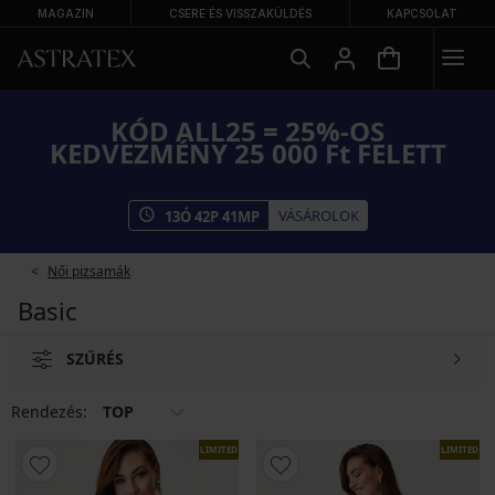
MAGAZIN
CSERE ÉS VISSZAKÜLDÉS
KAPCSOLAT
KÓD ALL25 = 25%-OS
KEDVEZMÉNY 25 000 Ft FELETT
VÁSÁROLOK
13
Ó
42
P
40
MP
Női pizsamák
Basic
SZŰRÉS
Rendezés:
TOP
LIMITED
LIMITED