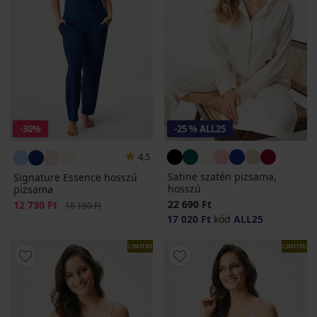
-30%
-25 % ALL25
4,5
Satine szatén pizsama,
Signature Essence hosszú
hosszú
pizsama
22 690 Ft
Kedvezmény
12 730 Ft
Eredeti ár
18 190 Ft
17 020 Ft
kód
ALL25
LIMITED
LIMITED