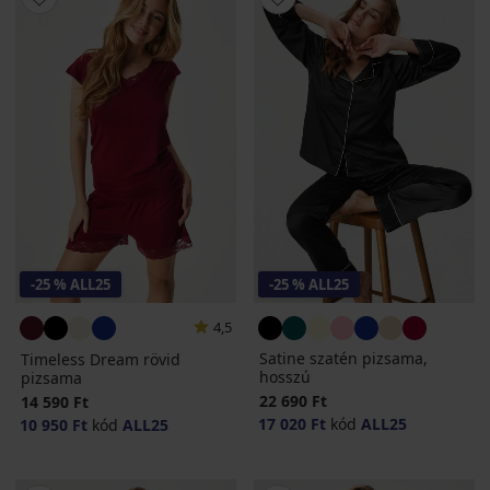
-25 % ALL25
-25 % ALL25
4,5
Satine szatén pizsama,
Timeless Dream rövid
hosszú
pizsama
22 690 Ft
14 590 Ft
17 020 Ft
kód
ALL25
10 950 Ft
kód
ALL25