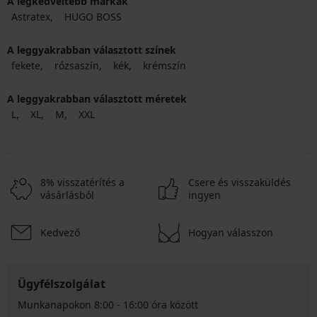
A legkedveltebb márkák
Astratex
HUGO BOSS
A leggyakrabban választott színek
fekete
rózsaszín
kék
krémszín
A leggyakrabban választott méretek
L
XL
M
XXL
8% visszatérítés a
Csere és visszaküldés
vásárlásból
ingyen
Kedvező
Hogyan válasszon
Ügyfélszolgálat
Munkanapokon 8:00 - 16:00 óra között