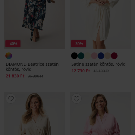
-40%
-30%
DIAMOND Beatrice szatén
Satine szatén köntös, rövid
köntös, rövid
Kedvezmény
12 730 Ft
Eredeti ár
18 190 Ft
Kedvezmény
21 830 Ft
Eredeti ár
36 390 Ft