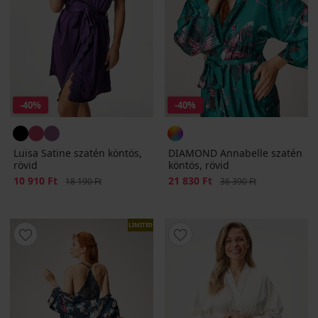
-40%
-40%
Luisa Satine szatén köntös,
DIAMOND Annabelle szatén
rövid
köntös, rövid
Kedvezmény
10 910 Ft
Eredeti ár
Kedvezmény
21 830 Ft
Eredeti ár
18 190 Ft
36 390 Ft
LIMITED