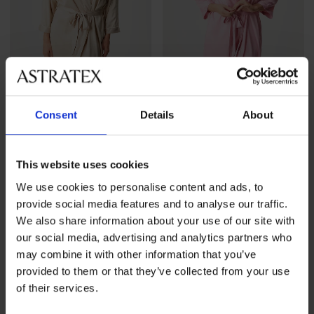
-30%
-30%
Consent
Details
About
Satine szatén köntös, rövid
Satine szatén köntös, rövid
Kedvezmény
12 730 Ft
Eredeti ár
Kedvezmény
12 730 Ft
Eredeti ár
18 190 Ft
18 190 Ft
This website uses cookies
We use cookies to personalise content and ads, to
provide social media features and to analyse our traffic.
LIMITED
We also share information about your use of our site with
our social media, advertising and analytics partners who
may combine it with other information that you’ve
provided to them or that they’ve collected from your use
of their services.