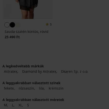
5
Sauda szatén köntös, rövid
25 490 Ft
A legkedveltebb márkák
Astratex
Diamond by Astratex
Dkaren Sp. z o.o.
A leggyakrabban választott színek
fekete
rózsaszín
lila
krémszín
A leggyakrabban választott méretek
M
L
XL
S