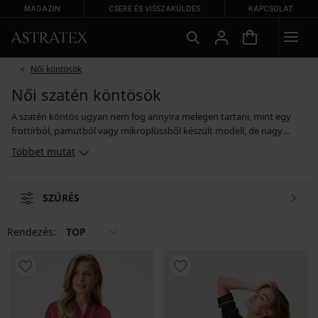
MAGAZIN
CSERE ÉS VISSZAKÜLDÉS
KAPCSOLAT
Női köntösök
Női szatén köntösök
A szatén köntös ugyan nem fog annyira melegen tartani, mint egy
frottírból, pamutból vagy mikroplüssből készült modell, de nagy
előnye, hogy szinte minden nőnek jól áll. A fényes szatén kellemesen
Többet mutat
hűsít, és nagyon jól mutat sima felületű kivitelben, és csipkével
kombinálva is. Válogathat elegáns egyszínű köntösökből és mutatós
modellekből látványos nyomatokkal. A virágmintás szatén köntös
SZŰRÉS
stílusos otthoni öltözékként is viselhető.
Rendezés:
TOP