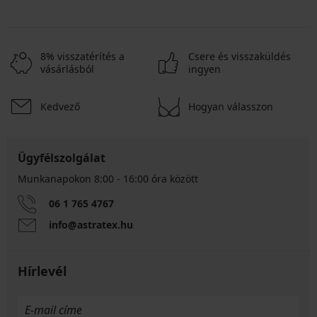
8% visszatérítés a
Csere és visszaküldés
vásárlásból
ingyen
Kedvező
Hogyan válasszon
Ügyfélszolgálat
Munkanapokon 8:00 - 16:00 óra között
06 1 765 4767
info@astratex.hu
Hírlevél