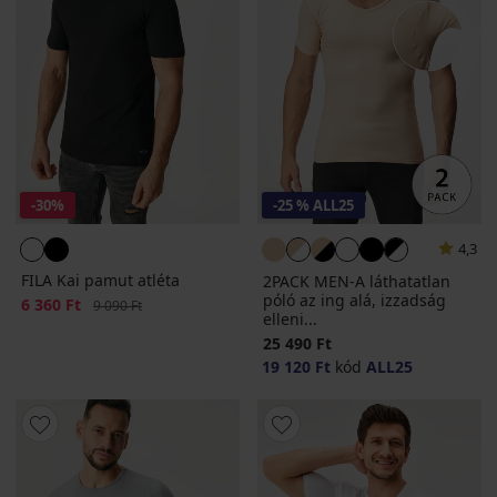
-30%
-25 % ALL25
4,3
FILA Kai pamut atléta
2PACK MEN-A láthatatlan
póló az ing alá, izzadság
Kedvezmény
6 360 Ft
Eredeti ár
9 090 Ft
elleni...
25 490 Ft
19 120 Ft
kód
ALL25