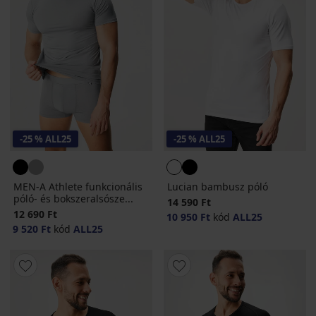
-25 % ALL25
-25 % ALL25
MEN-A Athlete funkcionális
Lucian bambusz póló
póló- és bokszeralsósze...
14 590 Ft
12 690 Ft
10 950 Ft
kód
ALL25
9 520 Ft
kód
ALL25