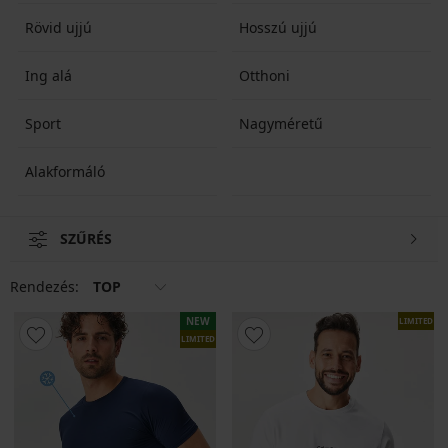
különleges alkalmakra is.
Rövid ujjú
Hosszú ujjú
Ing alá
Otthoni
Sport
Nagyméretű
Alakformáló
SZŰRÉS
Rendezés:
TOP
NEW
LIMITED
LIMITED