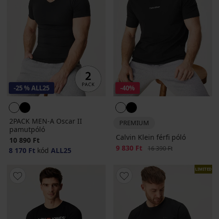
-25 % ALL25
-40%
2PACK MEN-A Oscar II
PREMIUM
pamutpóló
Calvin Klein férfi póló
10 890 Ft
Kedvezmény
9 830 Ft
Eredeti ár
16 390 Ft
8 170 Ft
kód
ALL25
LIMITED