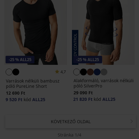
-25 % ALL25
-25 % ALL25
4,7
Alakformáló, varrások nélküli
Varrások nélküli bambusz
póló SilverPro
póló PureLine Short
29 090 Ft
12 690 Ft
21 820 Ft
kód
ALL25
9 520 Ft
kód
ALL25
KÖVETKEZŐ OLDAL
Stránka 1/4