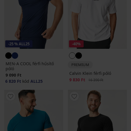
-25 % ALL25
-40%
MEN-A COOL férfi hűsítő
PREMIUM
póló
Calvin Klein férfi póló
9 090 Ft
Kedvezmény
9 830 Ft
Eredeti ár
16 390 Ft
6 820 Ft
kód
ALL25