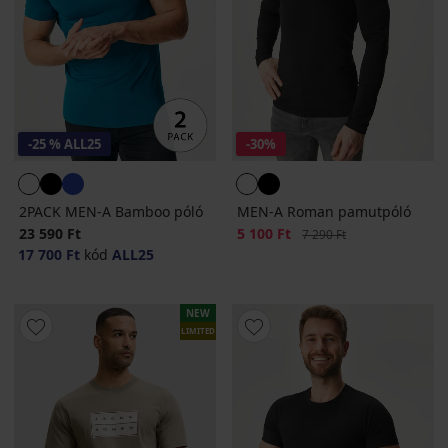
-25 % ALL25
-30%
2PACK MEN-A Bamboo póló
MEN-A Roman pamutpóló
23 590 Ft
Kedvezmény
5 100 Ft
Eredeti ár
7 290 Ft
17 700 Ft
kód
ALL25
NEW
LIMITED