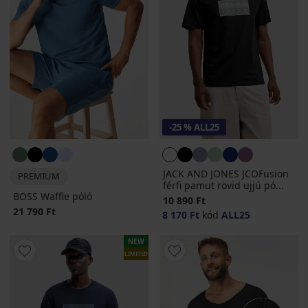
-25 % ALL25
JACK AND JONES JCOFusion
PREMIUM
férfi pamut rövid ujjú pó...
BOSS Waffle póló
10 890 Ft
21 790 Ft
8 170 Ft
kód
ALL25
NEW
LIMITED