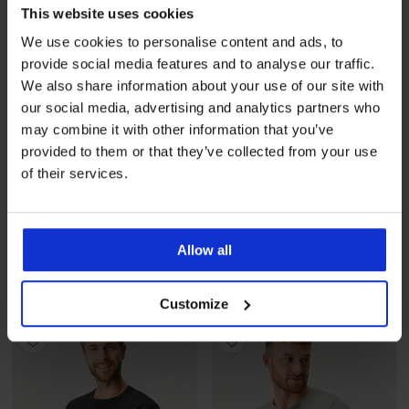
This website uses cookies
We use cookies to personalise content and ads, to
provide social media features and to analyse our traffic.
We also share information about your use of our site with
our social media, advertising and analytics partners who
may combine it with other information that you’ve
provided to them or that they’ve collected from your use
of their services.
-25 % ALL25
-25 % ALL25
4,6
MEN-A Athlete funkcionális
MEN-A láthatatlan póló az
Allow all
póló- és bokszeralsósze...
ing alá, izzadság elleni...
12 690 Ft
14 590 Ft
9 520 Ft
kód
ALL25
10 950 Ft
kód
ALL25
Customize
LIMITED