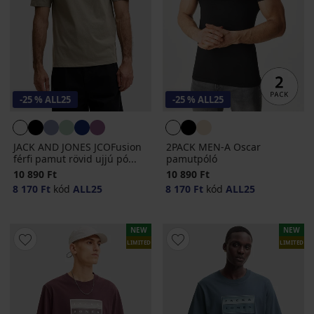
-25 % ALL25
-25 % ALL25
JACK AND JONES JCOFusion
2PACK MEN-A Oscar
férfi pamut rövid ujjú pó...
pamutpóló
10 890 Ft
10 890 Ft
8 170 Ft
kód
ALL25
8 170 Ft
kód
ALL25
NEW
NEW
LIMITED
LIMITED