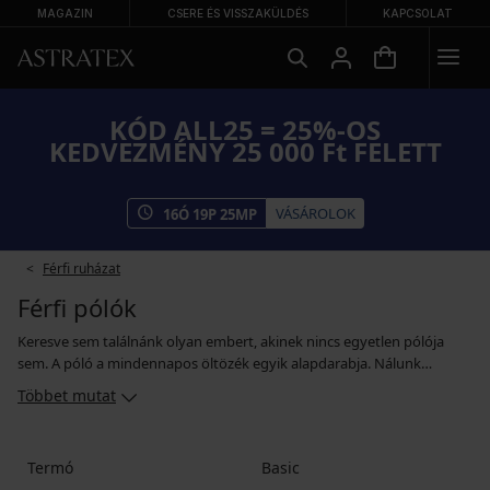
MAGAZIN
CSERE ÉS VISSZAKÜLDÉS
KAPCSOLAT
KÓD ALL25 = 25%-OS
KEDVEZMÉNY 25 000 Ft FELETT
VÁSÁROLOK
16
Ó
19
P
24
MP
Férfi ruházat
Férfi pólók
Keresve sem találnánk olyan embert, akinek nincs egyetlen pólója
sem. A póló a mindennapos öltözék egyik alapdarabja. Nálunk
válogathat rövid- és hosszú ujjú pólókból, kényelmes darabokból
Többet mutat
otthoni viseletre, funkcionális pólókból sportoláshoz, basic ing alá
való modellekből és márkás pólókból is. A férfi pólókat rengeteg
színben, fazonban és méretben kínáljuk, ezért biztosan Ön is
Termó
Basic
megtalálja kedvenc pólóját a hétköznapokra, sportoláshoz és