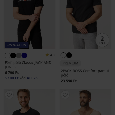
-25 % ALL25
4,8
Férfi póló Classic JACK AND
PREMIUM
JONES
2PACK BOSS Comfort pamut
6 790 Ft
póló
5 100 Ft
kód
ALL25
23 590 Ft