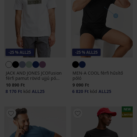
-25 % ALL25
-25 % ALL25
JACK AND JONES JCOFusion
MEN-A COOL férfi hűsítő
férfi pamut rövid ujjú pó...
póló
10 890 Ft
9 090 Ft
8 170 Ft
kód
ALL25
6 820 Ft
kód
ALL25
NEW
LIMITED