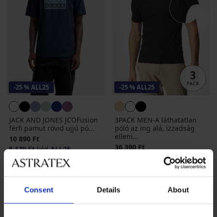
-25 % ALL25
-25 % ALL25
JACK AND JONES JCOFusion
3PACK MEN-A láthatatlan
férfi pamut rövid ujjú pó...
póló az ing alá, izzadság
elleni...
10 890 Ft
36 390 Ft
8 170 Ft
kód
ALL25
27 300 Ft
kód
ALL25
Consent
Details
About