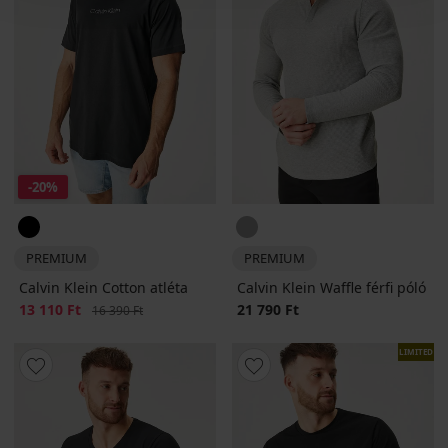
-20%
PREMIUM
PREMIUM
Calvin Klein Cotton atléta
Calvin Klein Waffle férfi póló
Kedvezmény
13 110 Ft
Eredeti ár
21 790 Ft
16 390 Ft
LIMITED