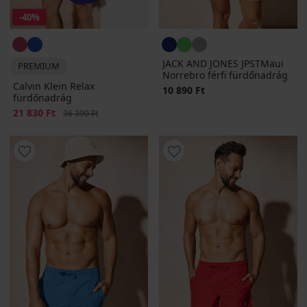
-40%
JACK AND JONES JPSTMaui
PREMIUM
Norrebro férfi fürdőnadrág
Calvin Klein Relax
10 890 Ft
fürdőnadrág
Kedvezmény
21 830 Ft
Eredeti ár
36 390 Ft