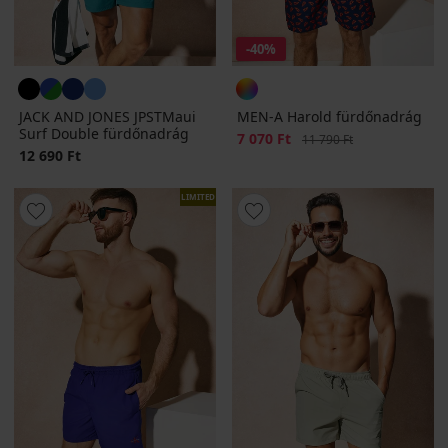
-40%
JACK AND JONES JPSTMaui
MEN-A Harold fürdőnadrág
Surf Double fürdőnadrág
Kedvezmény
7 070 Ft
Eredeti ár
11 790 Ft
12 690 Ft
LIMITED