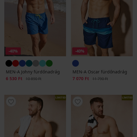
-40%
-40%
MEN-A Johny fürdőnadrág
MEN-A Oscar fürdőnadrág
Kedvezmény
6 530 Ft
Eredeti ár
Kedvezmény
7 070 Ft
Eredeti ár
10 890 Ft
11 790 Ft
LIMITED
LIMITED