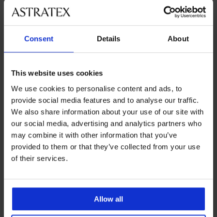
Consent
Details
About
-40%
This website uses cookies
We use cookies to personalise content and ads, to
provide social media features and to analyse our traffic.
MEN-A Johny fürdőnadrág
JACK AND JONES JPSTKauai
Rift fürdőnadrág
We also share information about your use of our site with
Kedvezmény
6 530 Ft
Eredeti ár
10 890 Ft
14 590 Ft
our social media, advertising and analytics partners who
may combine it with other information that you’ve
LIMITED
provided to them or that they’ve collected from your use
of their services.
Allow all