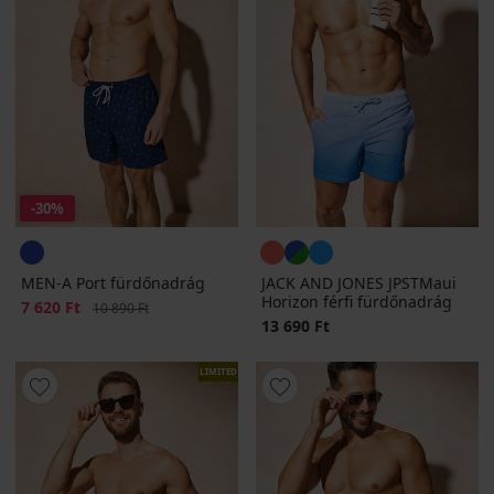
-30%
MEN-A Port fürdőnadrág
JACK AND JONES JPSTMaui
Horizon férfi fürdőnadrág
Kedvezmény
7 620 Ft
Eredeti ár
10 890 Ft
13 690 Ft
LIMITED