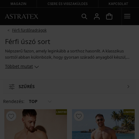
MAGAZIN
CSERE ÉS VISSZAKÜLDÉS
KAPCSOLAT
Férfi fürdőnadrágok
Férfi úszó sort
Népszerű fazon, amely leginkább a sorthoz hasonlít. A klasszikus
sorttól abban különbözik, hogy gyorsan száradó anyagból készül,
könnyű necc béléssel. Viselhető vízben, és strandröplabdázáshoz is. A
Többet mutat
férfi úszósort ellenálló a sós tengeri és klórozott vízzel, és a
napsugarakkal szemben is.
SZŰRÉS
Rendezés:
TOP
LIMITED
LIMITED