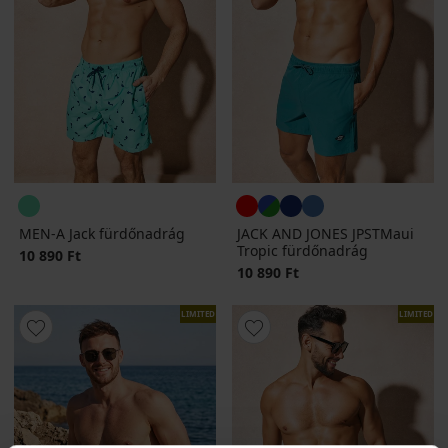
MEN-A Jack fürdőnadrág
JACK AND JONES JPSTMaui
Tropic fürdőnadrág
10 890 Ft
10 890 Ft
LIMITED
LIMITED