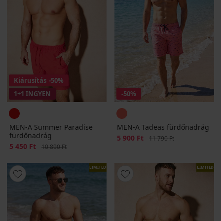
Kiárusítás
-50%
1+1 INGYEN
-50%
MEN-A Summer Paradise
MEN-A Tadeas fürdőnadrág
fürdőnadrág
Kedvezmény
5 900 Ft
Eredeti ár
11 790 Ft
Kedvezmény
5 450 Ft
Eredeti ár
10 890 Ft
LIMITED
LIMITED