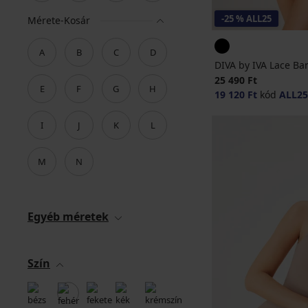
-25 % ALL25
Mérete-Kosár
A
B
C
D
DIVA by IVA Lace B
25 490 Ft
E
F
G
H
19 120 Ft
kód
ALL25
I
J
K
L
M
N
Egyéb méretek
Szín