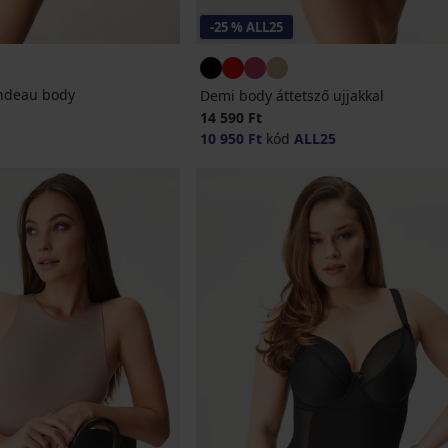
-25 % ALL25
andeau body
Demi body áttetsző ujjakkal
14 590 Ft
10 950 Ft
kód
ALL25