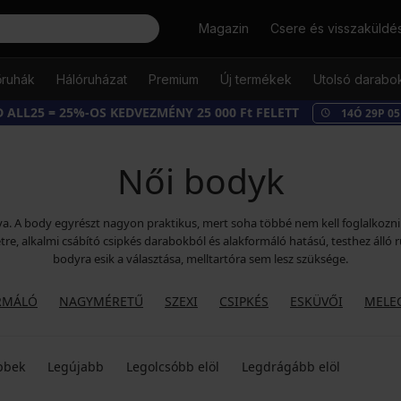
Keresés
Magazin
Csere és visszaküldé
őruhák
Hálóruházat
Premium
Új termékek
Utolsó darabo
 ALL25 = 25%-OS KEDVEZMÉNY 25 000 Ft FELETT
14
Ó
29
P
03
Női bodyk
a. A body egyrészt nagyon praktikus, mert soha többé nem kell foglalkozni a
tre, alkalmi csábító csipkés darabokból és alakformáló hatású, testhez álló 
bodyra esik a választása, melltartóra sem lesz szüksége.
RMÁLÓ
NAGYMÉRETŰ
SZEXI
CSIPKÉS
ESKÜVŐI
MELE
bbek
Legújabb
Legolcsóbb elöl
Legdrágább elöl