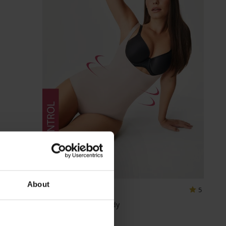
-25 % ALL25
About
5
Lora alakformáló body
16 190 Ft