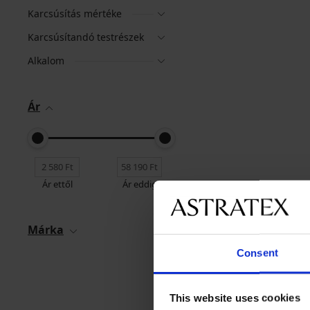
Karcsúsítás mértéke
Karcsúsítandó testrészek
Alkalom
Ár
Ár ettől
Ár eddig
Márka
Consent
This website uses cookies