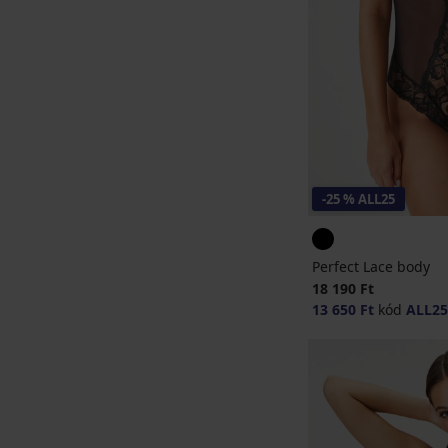
-25 % ALL25
Perfect Lace body
18 190 Ft
13 650 Ft
kód
ALL25