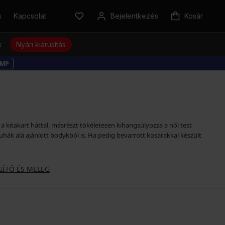
s
Kapcsolat
Bejelentkezés
Kosár
k
Nyári kiárusítás
MP
 kitakart háttal, másrészt tökéletesen kihangsúlyozza a női test
ruhák alá ajánlott bodykból is. Ha pedig bevarrott kosarakkal készült
GÍTŐ ÉS MELEG