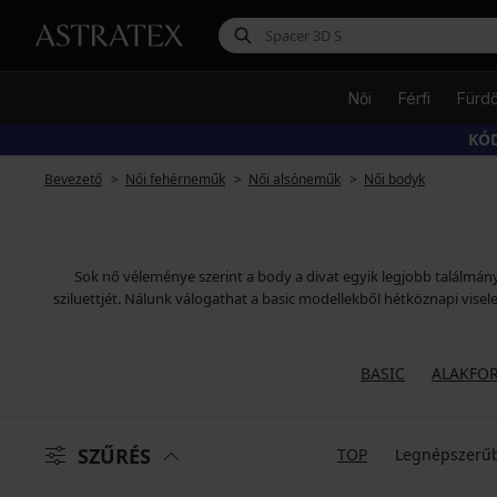
Női
Férfi
Fürd
KÓD
Bevezető
Női fehérneműk
Női alsóneműk
Női bodyk
Sok nő véleménye szerint a body a divat egyik legjobb találmány
sziluettjét. Nálunk válogathat a basic modellekből hétköznapi visele
BASIC
ALAKFO
SZŰRÉS
TOP
Legnépszerű