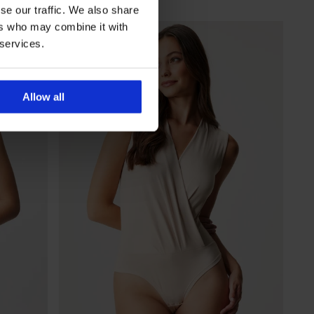
12 150 Ft
kód
ALL25
se our traffic. We also share
ers who may combine it with
 services.
Allow all