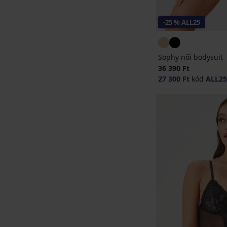
-25 % ALL25
Sophy női bodysuit
36 390 Ft
27 300 Ft
kód
ALL25