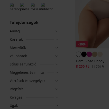
Tulajdonságok
Anyag
Kosarak
-30%
Merevítők
Vállpántok
Demi Rose I body
Stílus és funkció
Kedvezmény
8 250 Ft
Eredeti ár
11 790 Ft
Megjelenés és minta
Varrások és szegélyek
Rögzítés
Kivágás
Ujjak