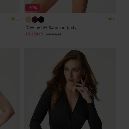
-30%
5
5
DIVA by IVA Bandeau body
Kedvezmény
15 250 Ft
Eredeti ár
21 790 Ft