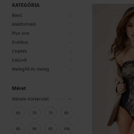
KATEGÓRIA
Basic
Alakformáló
Plus size
Erotikus
Csipkés
Esküvői
Melegítő és meleg
Méret
Mérete-Körkerület
65
70
75
80
85
90
95
100