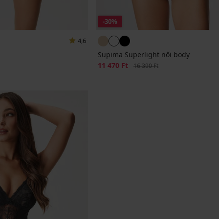
-30%
4,6
Supima Superlight női body
Kedvezmény
11 470 Ft
Eredeti ár
16 390 Ft