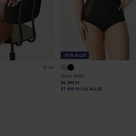
-25 % ALL25
4,6
Grace body
36 390 Ft
27 300 Ft
kód
ALL25