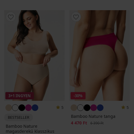
3+1 INGYEN
-30%
5
5
Bamboo Nature tanga
BESTSELLER
Kedvezmény
4 470 Ft
Eredeti ár
6 390 Ft
Bamboo Nature
magasderekú klasszikus