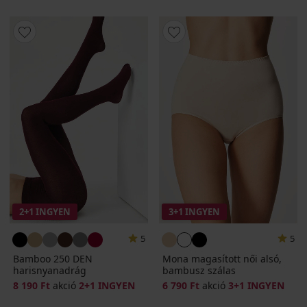
2+1 INGYEN
3+1 INGYEN
5
5
Bamboo 250 DEN
Mona magasított női alsó,
harisnyanadrág
bambusz szálas
8 190 Ft
akció
2+1 INGYEN
6 790 Ft
akció
3+1 INGYEN