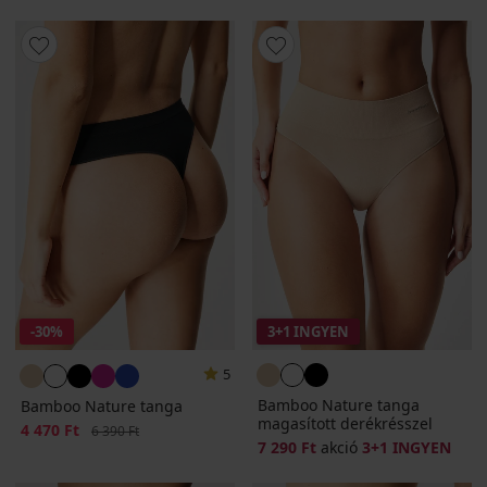
-30%
3+1 INGYEN
5
Bamboo Nature tanga
Bamboo Nature tanga
magasított derékrésszel
Kedvezmény
4 470 Ft
Eredeti ár
6 390 Ft
7 290 Ft
akció
3+1 INGYEN