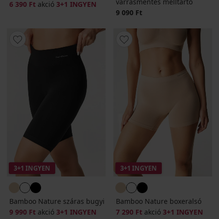
varrásmentes melltartó
6 390 Ft
akció
3+1 INGYEN
9 090 Ft
3+1 INGYEN
3+1 INGYEN
Bamboo Nature száras bugyi
Bamboo Nature boxeralsó
9 990 Ft
akció
3+1 INGYEN
7 290 Ft
akció
3+1 INGYEN