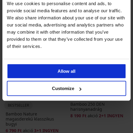
We use cookies to personalise content and ads, to
provide social media features and to analyse our traffic.
We also share information about your use of our site with
our social media, advertising and analytics partners who
may combine it with other information that you’ve
provided to them or that they’ve collected from your use
of their services.
Allow all
3+1 INGYEN
2+1 INGYEN
Customize
5
5
Bamboo 250 DEN
BESTSELLER
harisnyanadrág
Bamboo Nature
8 190 Ft
akció
2+1 INGYEN
magasderekú klasszikus
bugyi
6 790 Ft
akció
3+1 INGYEN