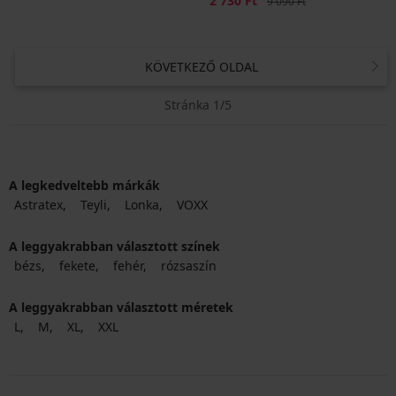
2 730 Ft
9 090 Ft
KÖVETKEZŐ OLDAL
Stránka 1/5
A legkedveltebb márkák
Astratex
Teyli
Lonka
VOXX
A leggyakrabban választott színek
bézs
fekete
fehér
rózsaszín
A leggyakrabban választott méretek
L
M
XL
XXL