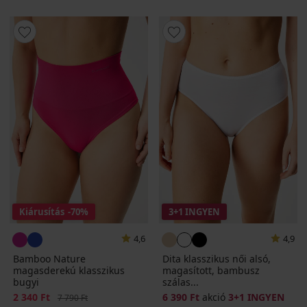
Kiárusítás
-70%
3+1 INGYEN
4,6
4,9
Bamboo Nature
Dita klasszikus női alsó,
magasderekú klasszikus
magasított, bambusz
bugyi
szálas...
Kedvezmény
2 340 Ft
Eredeti ár
6 390 Ft
akció
3+1 INGYEN
7 790 Ft