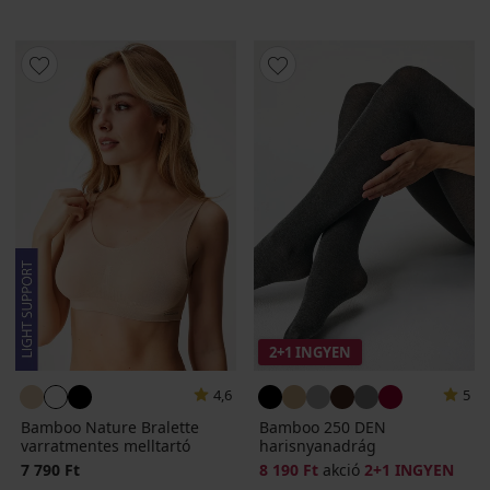
2+1 INGYEN
4,6
5
Bamboo Nature Bralette
Bamboo 250 DEN
varratmentes melltartó
harisnyanadrág
7 790 Ft
8 190 Ft
akció
2+1 INGYEN