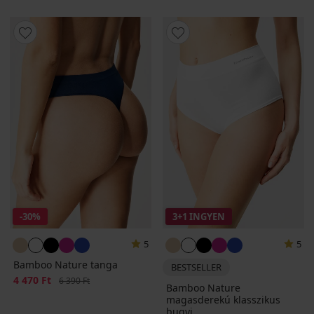
-30%
3+1 INGYEN
5
5
Bamboo Nature tanga
BESTSELLER
Kedvezmény
4 470 Ft
Eredeti ár
6 390 Ft
Bamboo Nature
magasderekú klasszikus
bugyi