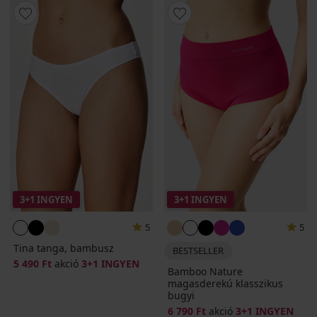
3+1 INGYEN
3+1 INGYEN
5
5
Tina tanga, bambusz
BESTSELLER
5 490 Ft
akció
3+1 INGYEN
Bamboo Nature
magasderekú klasszikus
bugyi
6 790 Ft
akció
3+1 INGYEN