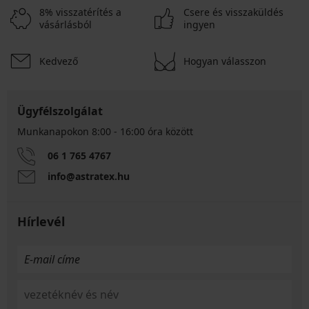
8% visszatérítés a
Csere és visszaküldés
vásárlásból
ingyen
Kedvező
Hogyan válasszon
Ügyfélszolgálat
Munkanapokon 8:00 - 16:00 óra között
06 1 765 4767
info@astratex.hu
Hírlevél