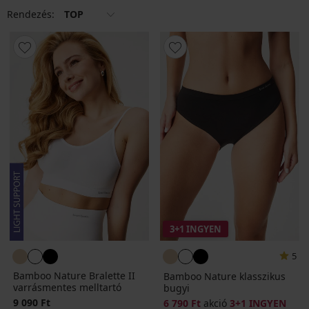
Rendezés:
TOP
3+1 INGYEN
5
Bamboo Nature Bralette II
Bamboo Nature klasszikus
varrásmentes melltartó
bugyi
9 090 Ft
6 790 Ft
akció
3+1 INGYEN