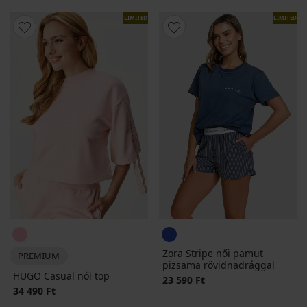
LIMITED
LIMITED
Zora Stripe női pamut
PREMIUM
pizsama rövidnadrággal
HUGO Casual női top
23 590 Ft
34 490 Ft