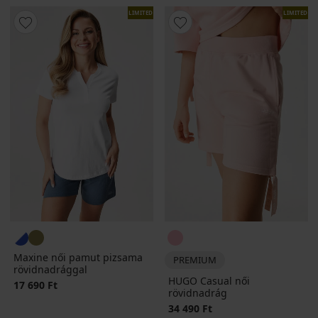
LIMITED
LIMITED
Maxine női pamut pizsama
PREMIUM
rövidnadrággal
HUGO Casual női
17 690 Ft
rövidnadrág
34 490 Ft