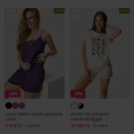
LIMITED
LIMITED
-40%
-30%
Luisa Satine szatén pizsama,
Arleth női pizsama
rövid
rövidnadrággal
Kedvezmény
7 610 Ft
Eredeti ár
Kedvezmény
15 250 Ft
Eredeti ár
12 690 Ft
21 790 Ft