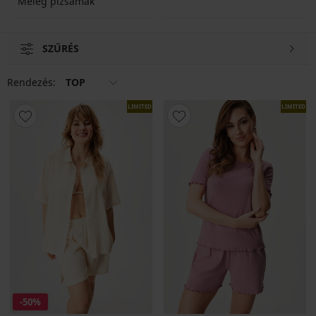
Meleg pizsamák
SZŰRÉS
Rendezés:
TOP
LIMITED
LIMITED
-50%