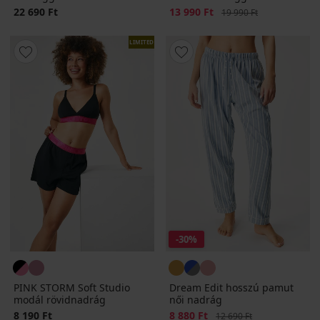
22 690 Ft
Kedvezmény
13 990 Ft
Eredeti ár
19 990 Ft
LIMITED
-30%
PINK STORM Soft Studio
Dream Edit hosszú pamut
modál rövidnadrág
női nadrág
8 190 Ft
Kedvezmény
8 880 Ft
Eredeti ár
12 690 Ft