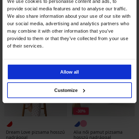
Pointelle női pamut pizsama
Sabrina női pamut pizsama
We use cookies to personalise content and ads, to
hosszú nadrággal
rövidnadrággal
provide social media features and to analyse our traffic.
18 190 Ft
15 790 Ft
We also share information about your use of our site with
our social media, advertising and analytics partners who
LIMITED
LIMITED
may combine it with other information that you’ve
provided to them or that they’ve collected from your use
of their services.
Allow all
Customize
-30%
Dream Love pizsama hosszú
Alia női pamut pizsama
nadrággal
hosszú nadrággal