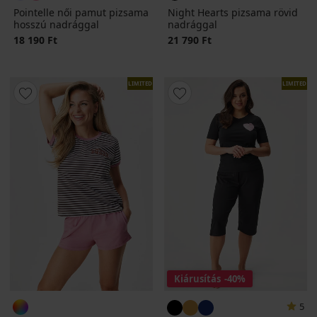
Pointelle női pamut pizsama
Night Hearts pizsama rövid
hosszú nadrággal
nadrággal
18 190 Ft
21 790 Ft
LIMITED
LIMITED
Kiárusítás
-40%
5