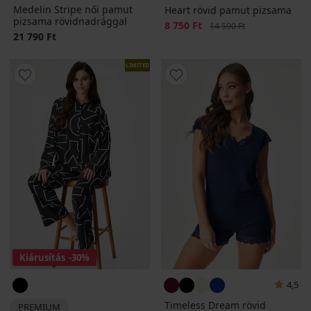
Medelin Stripe női pamut
Heart rövid pamut pizsama
pizsama rövidnadrággal
Kedvezmény
8 750 Ft
Eredeti ár
14 590 Ft
21 790 Ft
LIMITED
Kiárusítás
-30%
4,5
Timeless Dream rövid
PREMIUM