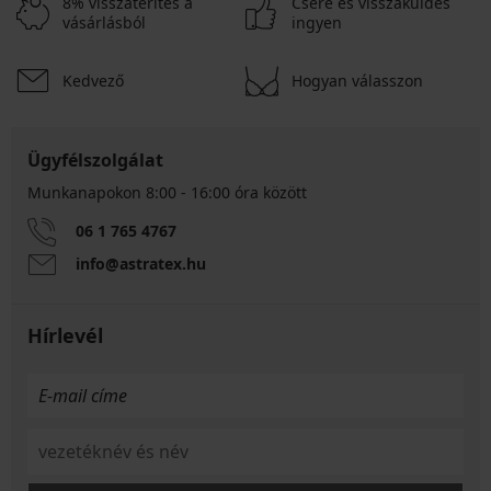
8% visszatérítés a
Csere és visszaküldés
vásárlásból
ingyen
Kedvező
Hogyan válasszon
Ügyfélszolgálat
Munkanapokon 8:00 - 16:00 óra között
06 1 765 4767
info@astratex.hu
Hírlevél