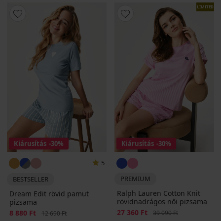
LIMITED
Kiárusítás
-30%
Kiárusítás
-30%
5
PREMIUM
BESTSELLER
Ralph Lauren Cotton Knit
Dream Edit rövid pamut
rövidnadrágos női pizsama
pizsama
Kedvezmény
27 360 Ft
Eredeti ár
Kedvezmény
8 880 Ft
Eredeti ár
39 090 Ft
12 690 Ft