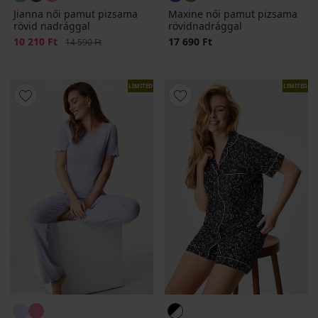
Jianna női pamut pizsama
Maxine női pamut pizsama
rövid nadrággal
rövidnadrággal
Kedvezmény
10 210 Ft
Eredeti ár
17 690 Ft
14 590 Ft
LIMITED
LIMITED