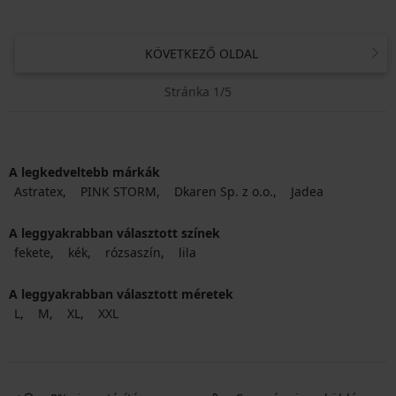
KÖVETKEZŐ OLDAL
Stránka 1/5
A legkedveltebb márkák
Astratex
PINK STORM
Dkaren Sp. z o.o.
Jadea
A leggyakrabban választott színek
fekete
kék
rózsaszín
lila
A leggyakrabban választott méretek
L
M
XL
XXL