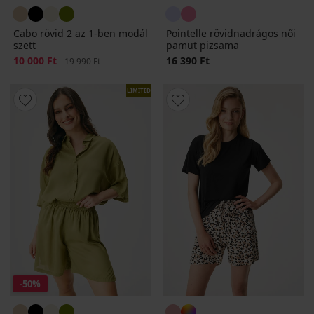
Cabo rövid 2 az 1-ben modál
Pointelle rövidnadrágos női
szett
pamut pizsama
Kedvezmény
10 000 Ft
Eredeti ár
16 390 Ft
19 990 Ft
LIMITED
-50%