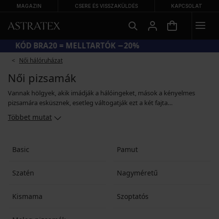
MAGAZIN
CSERE ÉS VISSZAKÜLDÉS
KAPCSOLAT
KÓD BRA20 = MELLTARTÓK −20%
Női hálóruházat
Női pizsamák
Vannak hölgyek, akik imádják a hálóingeket, mások a kényelmes
pizsamára esküsznek, esetleg váltogatják ezt a két fajta
hálóruházatot. Ha inkább a pizsamás csoporthoz tartozik, akkor itt jó
Többet mutat
helyen jár! Nálunk válogathat minden típusú és méretű pizsama közül
–⁠ kényelmes pamut pizsamákból, szexi szatén modellekből, kismama
modellekből és a telt formákkal megáldott hölgyek részére készült
Basic
Pamut
pizsamákból is. Akár előnyben részesíti a minimalista stílust, akár a
díszes romantikus a kedvence, nálunk biztosan megtalálja a magának
való darabot.
Szatén
Nagyméretű
Kismama
Szoptatós