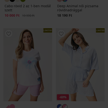
Cabo rövid 2 az 1-ben modál
Deep Animal női pizsama
szett
rövidnadrággal
Kedvezmény
10 000 Ft
Eredeti ár
18 190 Ft
19 990 Ft
LIMITED
LIMITED
-60%