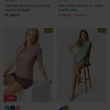
Sabrina női pamut pizsama
Cabo print rövid 2 az 1-ben
rövidnadrággal
modál szett
15 790 Ft
Kedvezmény
8 720 Ft
Eredeti ár
21 790 Ft
LIMITED
LIMITED
-30%