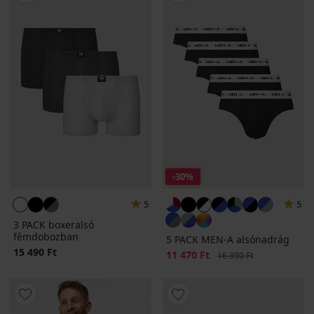
-30%
5
5
3 PACK boxeralsó
fémdobozban
5 PACK MEN-A alsónadrág
15 490 Ft
Kedvezmény
11 470 Ft
Eredeti ár
16 390 Ft