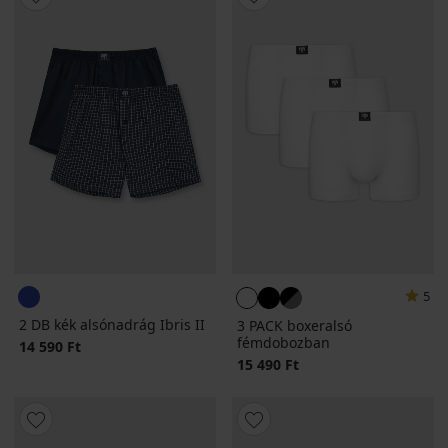
5
2 DB kék alsónadrág Ibris II
3 PACK boxeralsó
fémdobozban
14 590 Ft
15 490 Ft