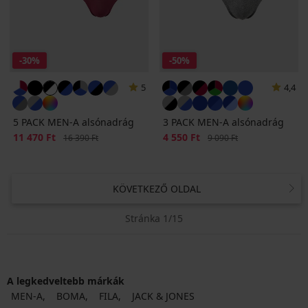
-30%
-50%
5
4,4
5 PACK MEN-A alsónadrág
3 PACK MEN-A alsónadrág
Kedvezmény
11 470 Ft
Eredeti ár
Kedvezmény
4 550 Ft
Eredeti ár
16 390 Ft
9 090 Ft
KÖVETKEZŐ OLDAL
Stránka 1/15
A legkedveltebb márkák
MEN-A
BOMA
FILA
JACK & JONES