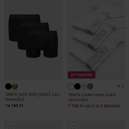
2+1 INGYEN
5
3PACK JACK AND JONES Carl
3PACK Codex rövid szárú
boxeralsó
sportzokni
14 190 Ft
7 790 Ft
akció
2+1 INGYEN