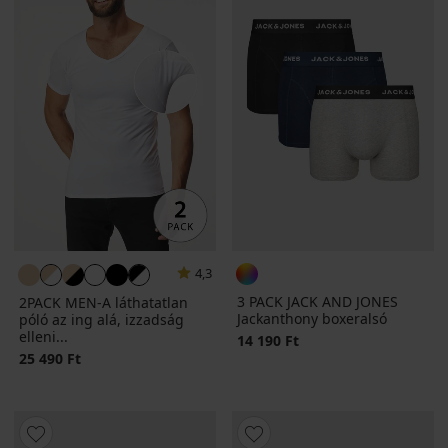
4,3
3 PACK JACK AND JONES
2PACK MEN-A láthatatlan
Jackanthony boxeralsó
póló az ing alá, izzadság
elleni...
14 190 Ft
25 490 Ft