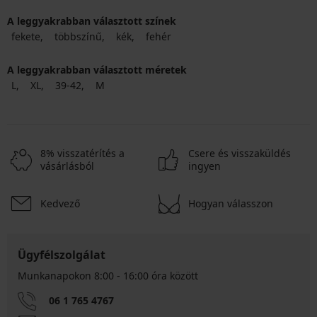
A leggyakrabban választott színek
fekete
többszínű
kék
fehér
A leggyakrabban választott méretek
L
XL
39-42
M
8% visszatérítés a
Csere és visszaküldés
vásárlásból
ingyen
Kedvező
Hogyan válasszon
Ügyfélszolgálat
Munkanapokon 8:00 - 16:00 óra között
06 1 765 4767