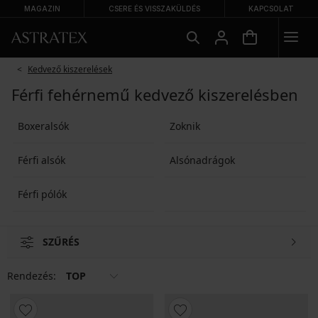
MAGAZIN
CSERE ÉS VISSZAKÜLDÉS
KAPCSOLAT
Kedvező kiszerelések
Férfi fehérnemű kedvező kiszerelésben
Boxeralsók
Zoknik
Férfi alsók
Alsónadrágok
Férfi pólók
SZŰRÉS
Rendezés:
TOP