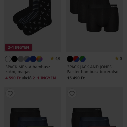
2+1 INGYEN
4,9
5
3PACK MEN-A bambusz
3PACK JACK AND JONES
zokni, magas
Falster bambusz boxeralsó
4 590 Ft
akció
2+1 INGYEN
15 490 Ft