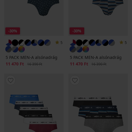
-30%
-30%
5
5
5 PACK MEN-A alsónadrág
5 PACK MEN-A alsónadrág
Kedvezmény
11 470 Ft
Eredeti ár
Kedvezmény
11 470 Ft
Eredeti ár
16 390 Ft
16 390 Ft