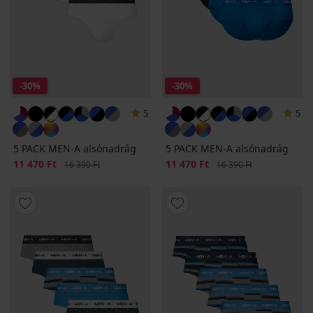
-30%
-30%
5
5
5 PACK MEN-A alsónadrág
5 PACK MEN-A alsónadrág
Kedvezmény
11 470 Ft
Eredeti ár
Kedvezmény
11 470 Ft
Eredeti ár
16 390 Ft
16 390 Ft