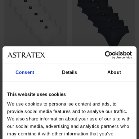
Consent
Details
About
4,8
4,8
5 PACK férfi alsónadrág
5 PACK férfi alsónadrág
tubusban
tubusban
This website uses cookies
16 390 Ft
16 390 Ft
We use cookies to personalise content and ads, to
provide social media features and to analyse our traffic.
We also share information about your use of our site with
our social media, advertising and analytics partners who
may combine it with other information that you’ve