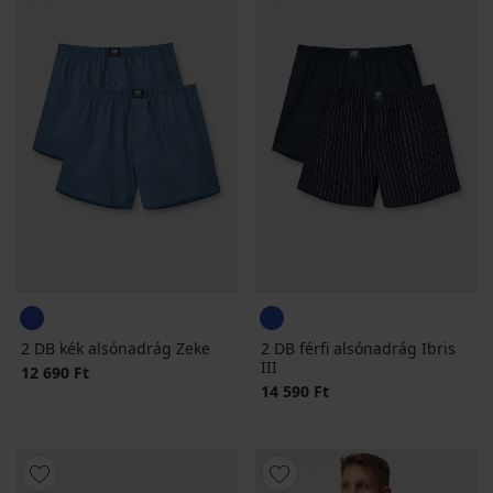
2 DB kék alsónadrág Zeke
2 DB férfi alsónadrág Ibris
III
12 690 Ft
14 590 Ft