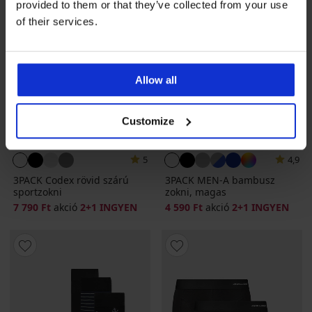
provided to them or that they’ve collected from your use
of their services.
Allow all
Customize
2+1 INGYEN
2+1 INGYEN
5
4,9
3PACK Codex rövid szárú
3PACK MEN-A bambusz
sportzokni
zokni, magas
7 790 Ft
akció
2+1 INGYEN
4 590 Ft
akció
2+1 INGYEN