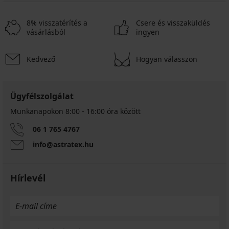
8% visszatérítés a
Csere és visszaküldés
vásárlásból
ingyen
Kedvező
Hogyan válasszon
Ügyfélszolgálat
Munkanapokon 8:00 - 16:00 óra között
06 1 765 4767
info@astratex.hu
Hírlevél