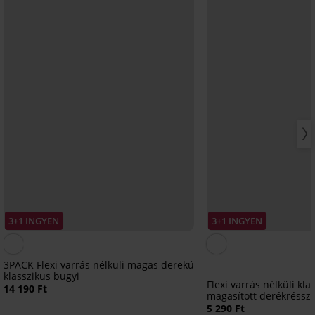
3+1 INGYEN
3+1 INGYEN
3PACK Flexi varrás nélküli magas derekú
klasszikus bugyi
Flexi varrás nélküli kla
14 190 Ft
magasított derékréssze
5 290 Ft