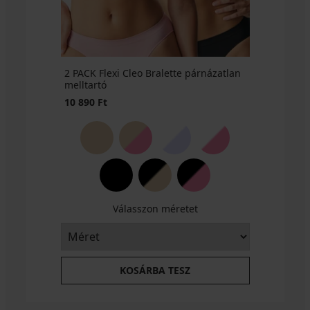
3+1
3+1
INGYEN
Ft
3+1
3+1
3+1
akció
INGYEN
INGYEN
akció
INGYEN
INGYEN
INGYEN
3+1
3+1
INGYEN
INGYEN
2 PACK Flexi Cleo Bralette párnázatlan
melltartó
10 890 Ft
Válasszon méretet
KOSÁRBA TESZ