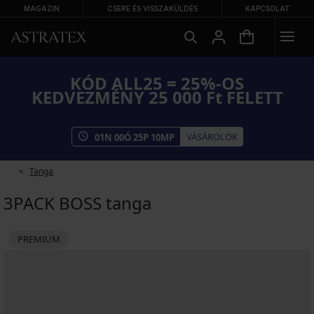
MAGAZIN
CSERE ÉS VISSZAKÜLDÉS
KAPCSOLAT
KÓD ALL25 = 25%-OS
KEDVEZMÉNY 25 000 Ft FELETT
VÁSÁROLOK
01
N
00
Ó
25
P
10
MP
Tanga
3PACK BOSS tanga
PREMIUM