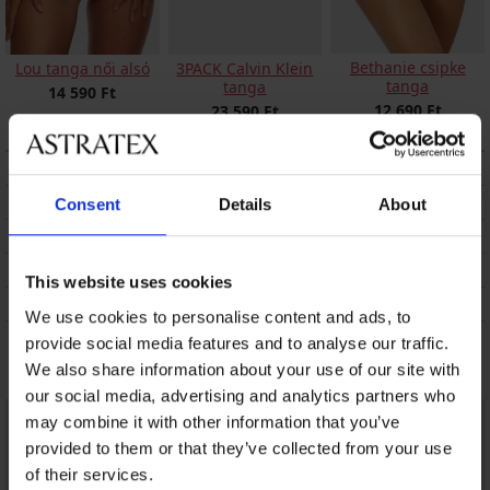
Bethanie csipke
Lou tanga női alsó
3PACK Calvin Klein
tanga
tanga
14 590 Ft
12 690 Ft
23 590 Ft
LEÍRÁS
SZÁLLÍTÁS ÉS FIZETÉS
Consent
Details
About
ÁRUCSERE
KEZELÉS ÉS MOSÁS
This website uses cookies
A MÁRKÁRÓL
We use cookies to personalise content and ads, to
provide social media features and to analyse our traffic.
Talán tetszeni fog
We also share information about your use of our site with
our social media, advertising and analytics partners who
may combine it with other information that you’ve
provided to them or that they’ve collected from your use
of their services.