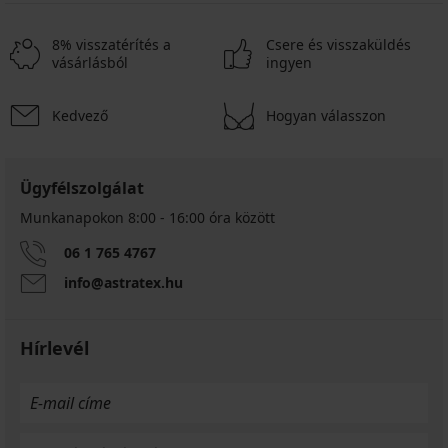
8% visszatérítés a
Csere és visszaküldés
vásárlásból
ingyen
Kedvező
Hogyan válasszon
-25 % ALL25
4,7
4,8
5
Ügyfélszolgálat
Munkanapokon 8:00 - 16:00 óra között
BESTSELLER
Compliment
BESTSELLER
06 1 765 4767
DIVA
bélelt
by
Vija
melltartó
info@astratex.hu
IVA
bélés
18 190
bélés
nélküli
Ft
nélküli
melltartó
melltartó
Hírlevél
13 650
14 590
Ft
18 190
Ft
kód
Ft
ALL25