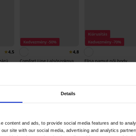
Kiárusítás
Kedvezmény -50%
Kedvezmény -70%
4,5
4,8
zárú
Comfort Line I alsószoknya
Elisa pamut női body
3 900 Ft
7 790 Ft
2 580 Ft
8 590 Ft
Details
 nylon titokzokni, 20 DEN TERMÉK ÉRT
5
5x
e content and ads, to provide social media features and to analy
4
0x
 our site with our social media, advertising and analytics partn
3
0x