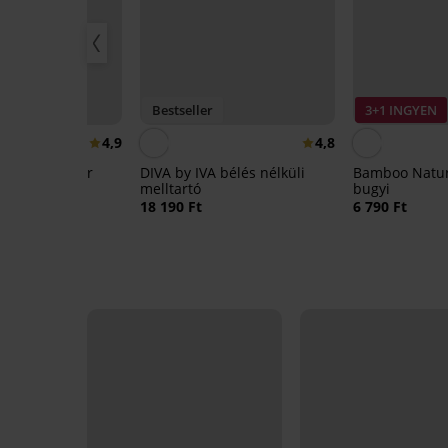
Bestseller
3+1 INGYEN
4,9
4,8
Gia Minimizer
DIVA by IVA bélés nélküli
Bamboo Natur
ítő melltartó
melltartó
bugyi
18 190 Ft
6 790 Ft