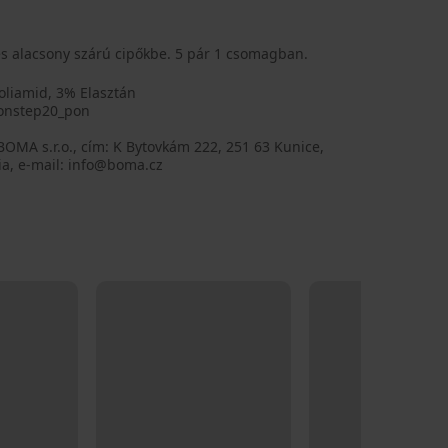
 és alacsony szárú cipőkbe. 5 pár 1 csomagban.
oliamid, 3% Elasztán
onstep20_pon
BOMA s.r.o., cím: K Bytovkám 222, 251 63 Kunice,
ia, e-mail: info@boma.cz