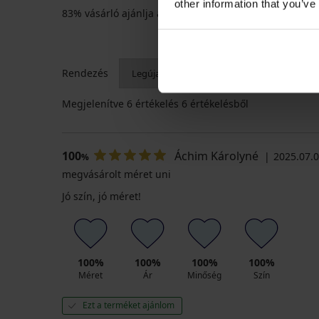
other information that you’ve
83% vásárló ajánlja a terméket
Rendezés
Megjelenítve
6
értékelés 6 értékelésből
100
Áchim Károlyné
2025.07.03
%
megvásárolt méret uni
Jó szín, jó méret!
100%
100%
100%
100%
Méret
Ár
Minőség
Szín
Ezt a terméket ajánlom