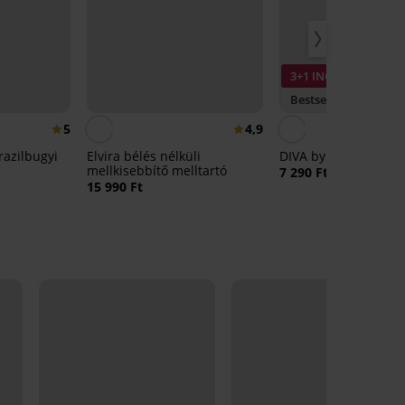
3+1 INGYEN
Bestseller
5
4,9
razilbugyi
Elvira bélés nélküli
DIVA by IVA brazil nő
mellkisebbítő melltartó
7 290 Ft
15 990 Ft