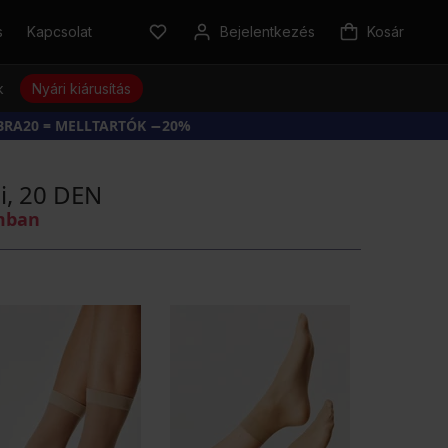
s
Kapcsolat
Bejelentkezés
Kosár
k
Nyári kiárusítás
BRA20 = MELLTARTÓK −20%
i, 20 DEN
omban