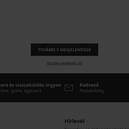
TOVÁBBI
3
MEGJELENÍTÉSE
Minden értékelés (6)
sere és visszaküldés ingyen
Kedvező
line, gyors, egyszerű
Postaköltség
Hírlevél