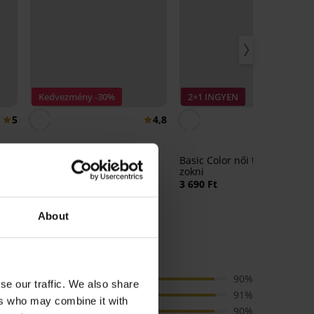
Kedvezmény -30%
2+1 INGYEN
5
4,8
4,
5PACK szilon térdzokni 20
Basic Color női térd feletti
DEN
zokni
2 580 Ft
3 690 Ft
3 690 Ft
About
ÉKELÉSE
Ár
90%
se our traffic. We also share
Méret
91%
ers who may combine it with
Minőség
90%