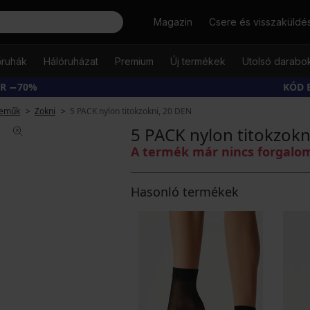
Keresés
Magazin
Csere és visszaküldé
őruhák
Hálóruházat
Premium
Új termékek
Utolsó darabo
ÁR −70%
KÓD 
neműk
Zokni
5 PACK nylon titokzokni, 20 DEN
5 PACK nylon titokzokn
A termék már nincs forgal
Hasonló termékek