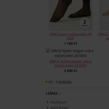
2PACK Easy szilonzokni 40
2PACK 
DEN
n
1 180 Ft
5PACK Nylon magas szárú
nejlonzokni 20 DEN
3 090 Ft
4,5
|
6
értékelés
LEÍRÁS
Multipack
Matt kivitel