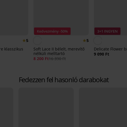
Kedvezmény -50%
3+1 INGYEN
5
5
e klasszikus
Soft Lace II bélelt, merevítő
Delicate Flower b
nélküli melltartó
9 090 Ft
8 200 Ft
16 390 Ft
Fedezzen fel hasonló darabokat