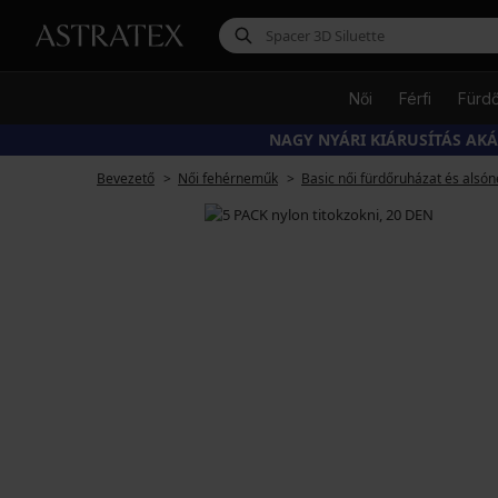
Női
Férfi
Fürd
NAGY NYÁRI KIÁRUSÍTÁS AK
Bevezető
Női fehérneműk
Basic női fürdőruházat és alsó