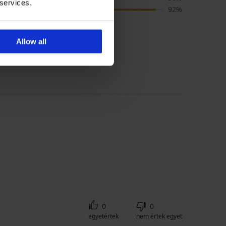
 services.
Szín
92%
Allow all
alapján megvásárolt
0
0
egyetértek
nem értek egyet