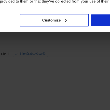
 provided to them or that they’ve collected from your use of their
2
1x
1
0x
Customize
Mérettanácsadó 
-in. l.
Ellenőrzött vásárló