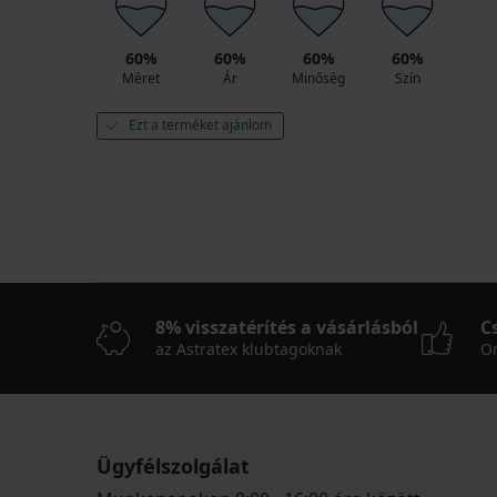
60%
60%
60%
60%
Méret
Ár
Minőség
Szín
Ezt a terméket ajánlom
8% visszatérítés a vásárlásból
C
az Astratex klubtagoknak
On
Ügyfélszolgálat