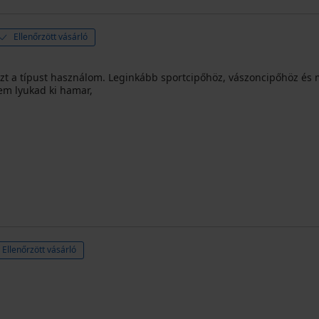
Ellenőrzött vásárló
 ezt a típust használom. Leginkább sportcipőhöz, vászoncipőhöz é
em lyukad ki hamar,
Ellenőrzött vásárló