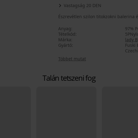
Vastagság 20 DEN
Észrevétlen szilon titokzokni balerina
Anyag
97% P
Tételkód
5PNyl
Márka
lady B
Gyártó
Fuski 
Czech
Többet mutat
Talán tetszeni fog