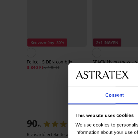
Kedvezmény -30%
2+1 INGYEN
Felice 15 DEN combfix
5PACK Nylon magas s
nejlonzokni 20 DEN
3 840 Ft
5 490 Ft
3 090 Ft
Consent
5 PACK
This website uses cookies
90
We use cookies to personalis
%
information about your use of
6 vásárló értékelte a terméket