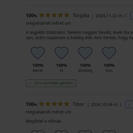
100
Törpilla
2024.11.22-in. l.
%
megvásárolt méret uni
A legjobb titokzokni. Nekem nagyon bevált, évek óta
van, ezért majdnem a bokáig elér. Ami fontos, hogy n
100%
100%
100%
100%
Méret
Ár
Minőség
Szín
Ezt a terméket ajánlom
100
Tibor
2024.10.04-in. l.
%
megvásárolt méret uni
Megfelel a célnak