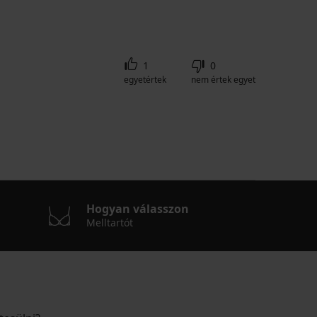
1
0
egyetértek
nem értek egyet
Hogyan válasszon
Melltartót