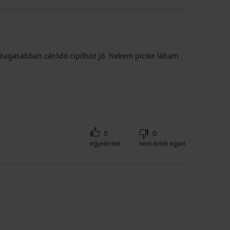
s magasabban záródó cipőhöz jó. Nekem picike lábam
0
0
egyetértek
nem értek egyet