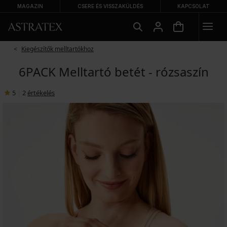
MAGAZIN
CSERE ÉS VISSZAKÜLDÉS
KAPCSOLAT
Kiegészítők melltartókhoz
6PACK Melltartó betét - rózsaszín
5
|
2
értékelés