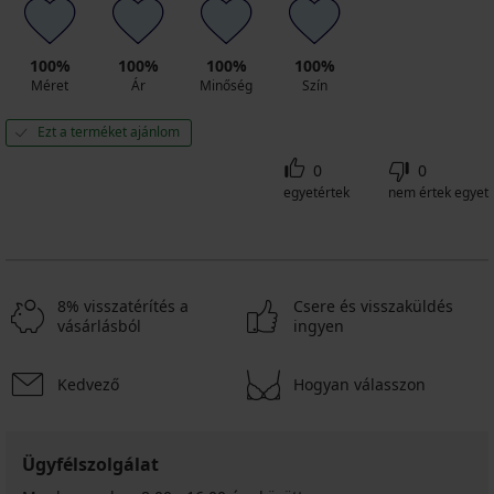
100%
100%
100%
100%
Méret
Ár
Minőség
Szín
Ezt a terméket ajánlom
0
0
egyetértek
nem értek egyet
8% visszatérítés a
Csere és visszaküldés
vásárlásból
ingyen
Kedvező
Hogyan válasszon
Ügyfélszolgálat