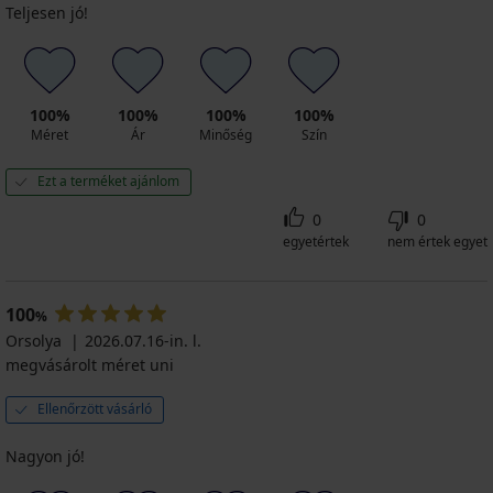
Teljesen jó!
100%
100%
100%
100%
Méret
Ár
Minőség
Szín
Ezt a terméket ajánlom
0
0
egyetértek
nem értek egyet
100
%
Orsolya
2026.07.16-in. l.
megvásárolt méret uni
Ellenőrzött vásárló
Nagyon jó!