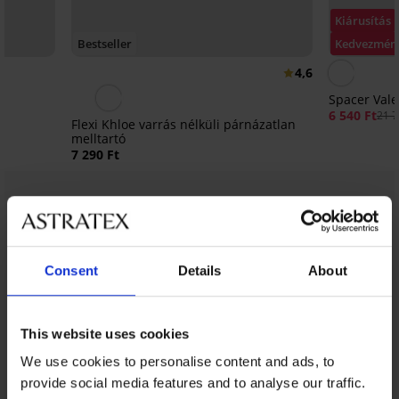
Kiárusítás
Bestseller
Kedvezmén
4,6
Spacer Vale
6 540 Ft
21 7
Flexi Khloe varrás nélküli párnázatlan
melltartó
7 290 Ft
Ugyanebből a kollekcióból
Mutat
Consent
Details
About
This website uses cookies
We use cookies to personalise content and ads, to
provide social media features and to analyse our traffic.