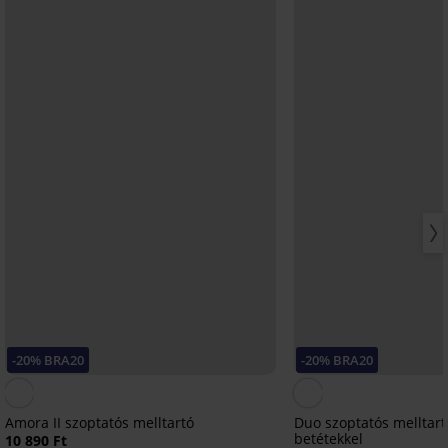
-20% BRA20
-20% BRA20
Amora II szoptatós melltartó
Duo szoptatós melltart
betétekkel
10 890 Ft