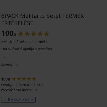
6PACK Melltartó betét TERMÉK
ÉRTÉKELÉSE
100
%
2 vásárló értékelte a terméket
100% vásárló ajánlja a terméket
Sorrend
100
%
Orsolya
2026.07.16-in. l.
megvásárolt méret uni
Ellenőrzött vásárló