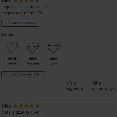
100
%
Bogdán
2025.06.23-in. l.
megvásárolt méret 90/C
Ellenőrzött vásárló
Szuper
100%
60%
80%
Méret
Minőség
Szín
Ezt a terméket ajánlom
0
0
egyetértek
nem értek egyet
100
%
Anita
2024.12.15-in. l.