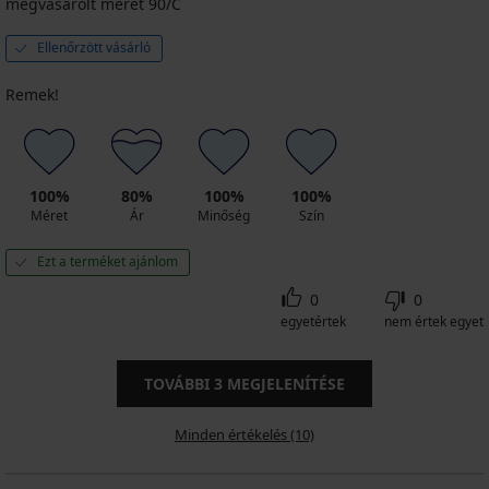
megvásárolt méret 90/C
Ellenőrzött vásárló
Remek!
100%
80%
100%
100%
Méret
Ár
Minőség
Szín
Ezt a terméket ajánlom
0
0
egyetértek
nem értek egyet
TOVÁBBI
3
MEGJELENÍTÉSE
Minden értékelés (10)