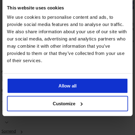
-20% BRA20
-20% BRA2
This website uses cookies
4,8
4,8
We use cookies to personalise content and ads, to
ó
Rikka bélés nélküli protetikus melltartó,
Thalia bélé
provide social media features and to analyse our traffic.
abláció után
melltartó, 
We also share information about your use of our site with
23 090 Ft
18 190 Ft
our social media, advertising and analytics partners who
18 480 Ft
14 560 Ft
kód:
BRA20
kó
may combine it with other information that you’ve
provided to them or that they’ve collected from your use
of their services.
Abby bélés nélküli melltartó TERMÉK
ÉRTÉKELÉSE
Allow all
98
%
-20 % BRA20
-20 % BRA20
-20 % BRA20
-20 % BRA20
-20 % BRA20
-30%
-20 % BRA20
-20 % BRA20
10 vásárló értékelte a terméket
Customize
4,8
4,8
4,7
4,7
4,6
4,8
4,9
4,7
100% vásárló ajánlja a terméket
Selena
Black
Anette
bélés
bélés
Danuta
Maja
Galla
Philippa
Anette
nélküli
Sorrend
nélküli
578
582
bélés
III
623
Michelle