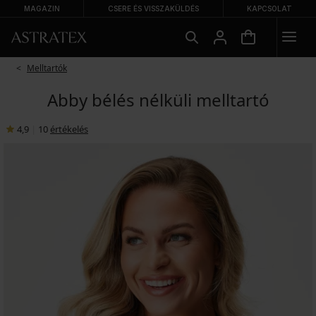
MAGAZIN
CSERE ÉS VISSZAKÜLDÉS
KAPCSOLAT
Melltartók
Abby bélés nélküli melltartó
4,9
|
10
értékelés