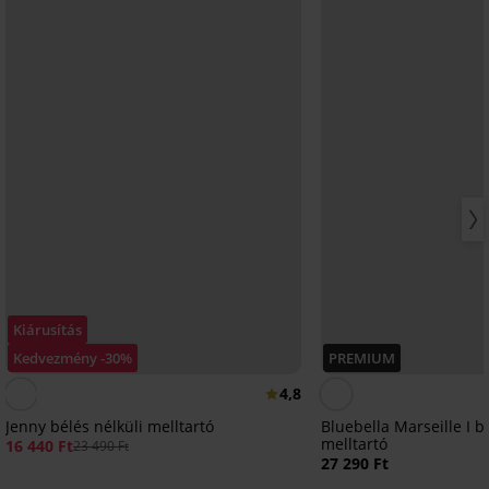
Kiárusítás
Kedvezmény -30%
PREMIUM
4,8
Jenny bélés nélküli melltartó
Bluebella Marseille I b
melltartó
16 440 Ft
23 490 Ft
27 290 Ft