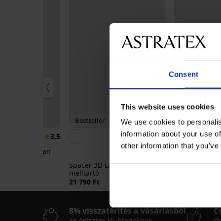
Consent
This website uses cookies
ny -50%
Bestseller
3+1 INGYEN
We use cookies to personalis
information about your use of
3,5
4,9
other information that you’ve
werkiss gyorsan
Delicate Flowe
rdőruhafelső
9 090 Ft
Spacer 3D Lady Grace New
0 790 Ft
melltartó
21 790 Ft
8% visszatérítés a vásárlásból
C
az Astratex klubtagoknak
On