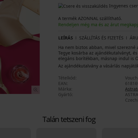
Ingyenes cser
A termék AZONNAL szállítható.
Rendeljen még ma és az árut megkap
LEÍRÁS
SZÁLLÍTÁS ÉS FIZETÉS
ÁRU
Ha nem biztos abban, mivel szerezné a
Tegye kosárba az ajándékutalványt, és
elegáns borítékban, másnap indul is 
Az ajándékutalvány a vásárlás napjátó
Tételkód
Vouch
EAN
61816
Márka
Astrat
Gyártó
ASTRA
Czech
Talán tetszeni fog