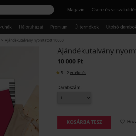
Keresés
Magazin
Csere és visszaküldé
őruhák
Hálóruházat
Premium
Új termékek
Utolsó darabo
Ajándékutalvány nyomtatott 10000
Ajándékutalvány nyom
10 000 Ft
5
|
2
értékelés
Darabszám:
Hoz
KOSÁRBA TESZ