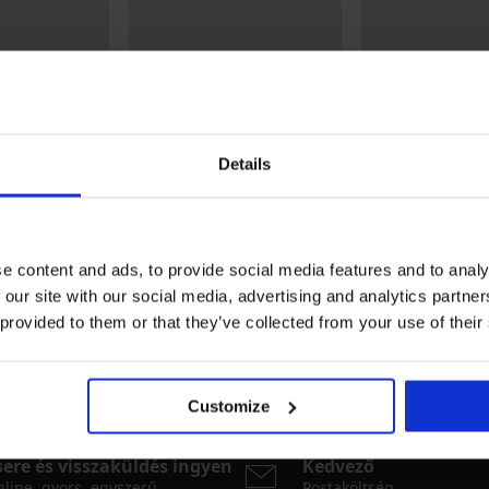
Details
3+1 INGYEN
Bestseller
-20% BRA20
e content and ads, to provide social media features and to analy
 our site with our social media, advertising and analytics partn
5
5
 provided to them or that they’ve collected from your use of their
r brazilbugyi
DIVA by IVA brazil női alsó
Themis Lace Natu
melltartó
7 290 Ft
18 190 Ft
14 560 Ft
kód:
BRA
Customize
sere és visszaküldés ingyen
Kedvező
line, gyors, egyszerű
Postaköltség