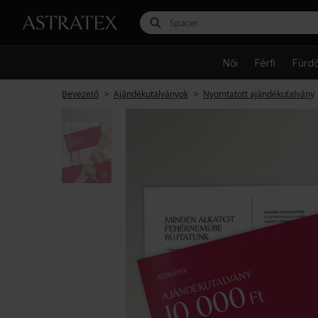
Női
Férfi
Fürd
Bevezető
Ajándékutalványok
Nyomtatott ajándékutalvány