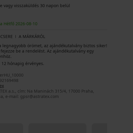
e vagy visszaküldés 30 napon belül
ja Hétfő
2026
-08-10
CSERE
A MÁRKÁRÓL
 legnagyobb örömet, az ajándékutalvány biztos siker!
 fejezze be a rendelést. Az ajándékutalvány egy
Önhöz.
l 12 hónapig érvényes.
erHU_10000
92169498
ex
TEX a.s., cím: Na Maninách 315/4, 17000 Praha,
ia, e-mail: gpsr@astratex.com