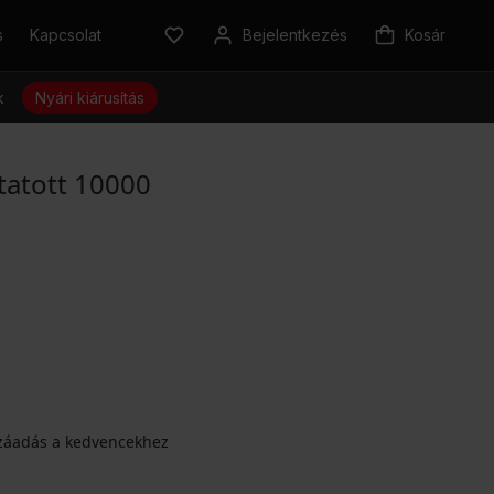
s
Kapcsolat
Bejelentkezés
Kosár
k
Nyári kiárusítás
tatott 10000
záadás a kedvencekhez