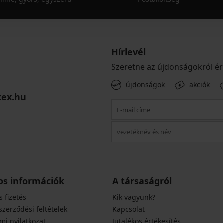
Hírlevél
Szeretne az újdonságokról ér
újdonságok
akciók
tex.hu
os információk
A társaságról
s fizetés
Kik vagyunk?
szerződési feltételek
Kapcsolat
mi nyilatkozat
Jutalékos értékesítés