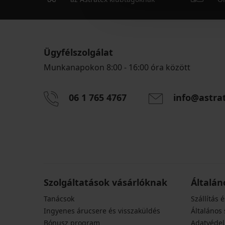
Ügyfélszolgálat
Munkanapokon 8:00 - 16:00 óra között
06 1 765 4767
info@astra
Szolgáltatások vásárlóknak
Általán
Tanácsok
Szállítás é
Ingyenes árucsere és visszaküldés
Általános 
Bónusz program
Adatvédel