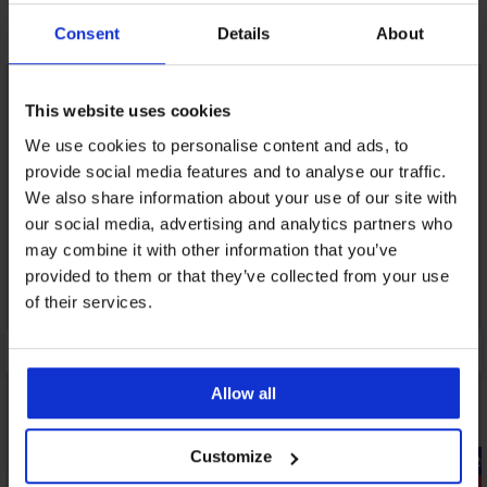
Fedezzen fel hasonló darabokat
Consent
Details
About
LIMITED
LIMITED
This website uses cookies
We use cookies to personalise content and ads, to
provide social media features and to analyse our traffic.
We also share information about your use of our site with
our social media, advertising and analytics partners who
may combine it with other information that you’ve
provided to them or that they’ve collected from your use
of their services.
Allow all
-20% SUN20
Customize
-20% SUN2
Kiárusítás