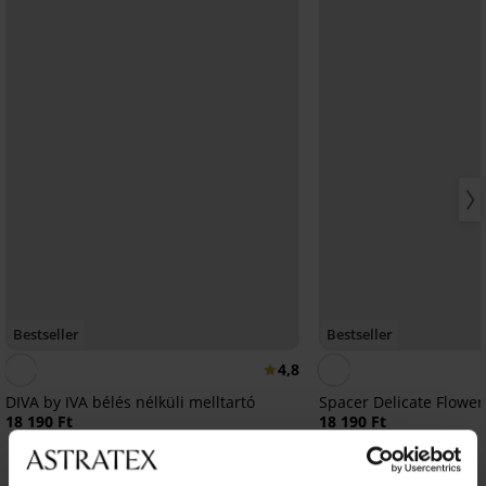
Bestseller
Bestseller
4,8
DIVA by IVA bélés nélküli melltartó
Spacer Delicate Flower
18 190 Ft
18 190 Ft