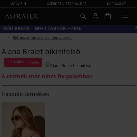
MAGAZIN
CSERE ÉS VISSZAKÜLDÉS
KAPCSOLAT
KÓD BRA20 = MELLTARTÓK −20%
Kétrészes fürdőruhák merevítőkkel
Alana Bralet bikinifelső
Kiárusítás
-70%
A termék már nincs forgalomban
Hasonló termékek