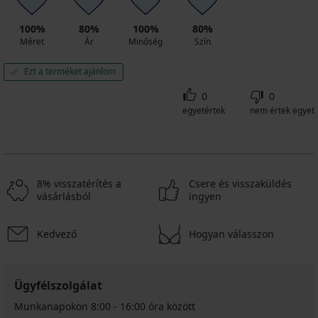
100%
80%
100%
80%
Méret
Ár
Minőség
Szín
Ezt a terméket ajánlom
0
0
egyetértek
nem értek egyet
8% visszatérítés a
Csere és visszaküldés
vásárlásból
ingyen
Kedvező
Hogyan válasszon
Ügyfélszolgálat
Munkanapokon 8:00 - 16:00 óra között