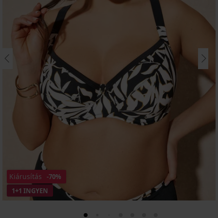
Kiárusítás
-70%
1+1 INGYEN