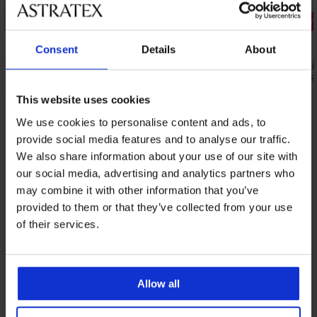
Kedvezmén
5
Consent
Details
About
Dotty NEW fürdőruha felső
Klara bikini
31 790 Ft
23 110 Ft
28 
This website uses cookies
Ugyanebből a kollekcióból
We use cookies to personalise content and ads, to
Mutat
provide social media features and to analyse our traffic.
We also share information about your use of our site with
our social media, advertising and analytics partners who
may combine it with other information that you’ve
provided to them or that they’ve collected from your use
of their services.
Allow all