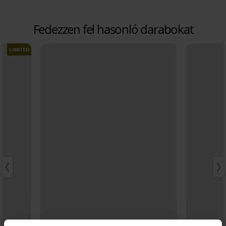
Fedezzen fel hasonló darabokat
LIMITED