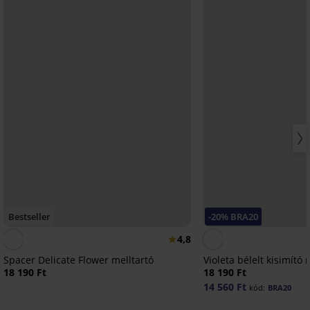
Bestseller
-20% BRA20
4,8
Spacer Delicate Flower melltartó
Violeta bélelt kisimító 
18 190 Ft
18 190 Ft
14 560 Ft
kód:
BRA20