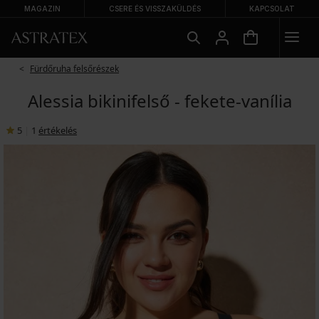
MAGAZIN
CSERE ÉS VISSZAKÜLDÉS
KAPCSOLAT
Fürdőruha felsőrészek
Alessia bikinifelső - fekete-vanília
5
|
1
értékelés