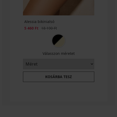
Alessia bikinialsó
Kedvezmény
Eredeti ár
5 460 Ft
18 190 Ft
Válasszon méretet
KOSÁRBA TESZ