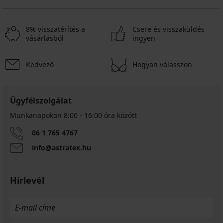
8% visszatérítés a
Csere és visszaküldés
vásárlásból
ingyen
Kedvező
Hogyan válasszon
Ügyfélszolgálat
Munkanapokon 8:00 - 16:00 óra között
06 1 765 4767
info@astratex.hu
Hírlevél