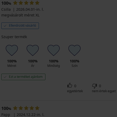
100
%
Csilla
2026.04.01-in. l.
megvásárolt méret XL
Ellenőrzött vásárló
Szuper termék
100%
100%
100%
100%
Méret
Ár
Minőség
Szín
Ezt a terméket ajánlom
0
0
egyetértek
nem értek egyet
100
%
Papp
2024.12.22-in. l.