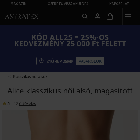
MAGAZIN
CSERE ÉS VISSZAKÜLDÉS
KAPCSOLAT
KÓD ALL25 = 25%-OS
KEDVEZMÉNY 25 000 Ft FELETT
VÁSÁROLOK
21
Ó
46
P
27
MP
Klasszikus női alsók
Alice klasszikus női alsó, magasított
5
|
12
értékelés