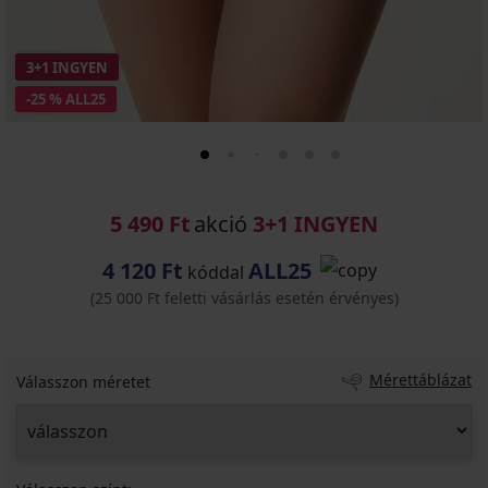
3+1 INGYEN
-25 % ALL25
5 490 Ft
akció
3+1 INGYEN
4 120 Ft
ALL25
kóddal
(25 000 Ft feletti vásárlás esetén érvényes)
Mérettáblázat
Válasszon méretet