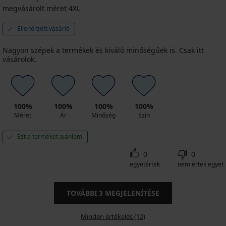
megvásárolt méret 4XL
Ellenőrzött vásárló
Nagyon szépek a termékek és kiváló minőségűek is. Csak itt
vásárolok.
100%
100%
100%
100%
Méret
Ár
Minőség
Szín
Ezt a terméket ajánlom
0
0
egyetértek
nem értek egyet
TOVÁBBI
3
MEGJELENÍTÉSE
Minden értékelés (12)