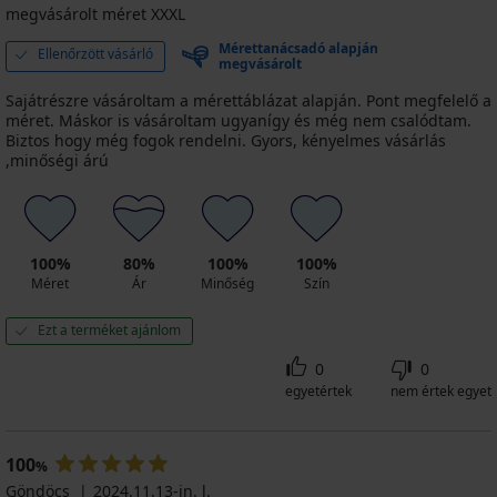
megvásárolt méret XXXL
Mérettanácsadó alapján
Ellenőrzött vásárló
megvásárolt
Sajátrészre vásároltam a mérettáblázat alapján. Pont megfelelő a
méret. Máskor is vásároltam ugyanígy és még nem csalódtam.
Biztos hogy még fogok rendelni. Gyors, kényelmes vásárlás
,minőségi árú
100%
80%
100%
100%
Méret
Ár
Minőség
Szín
Ezt a terméket ajánlom
0
0
egyetértek
nem értek egyet
100
%
Göndöcs
2024.11.13-in. l.