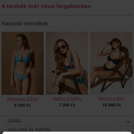
A termék már nincs forgalomban
Hasonló termékek
Abeba II bikini
Mene I bikini
Paraguay bikini
7 200 Ft
18 080 Ft
8 580 Ft
LEÍRÁS
SZÁLLÍTÁS ÉS FIZETÉS