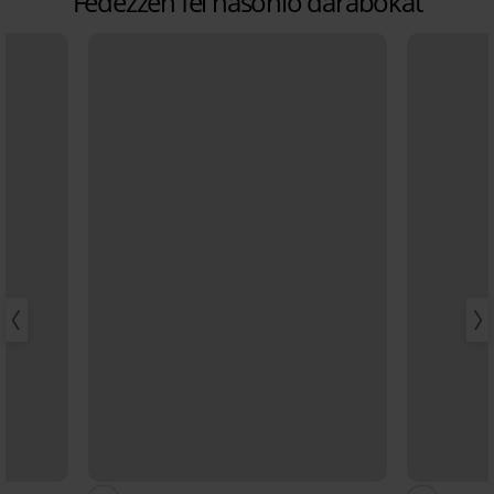
Fedezzen fel hasonló darabokat