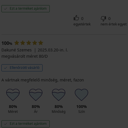
Ezt a terméket ajánlom
0
0
egyetértek
nem értek egyet
100
%
Dakuné Szemes
2025.03.20-in. l.
megvásárolt méret 80/D
Ellenőrzött vásárló
A vártnak megfelelő minőség, méret, fazon
80%
80%
80%
100%
Méret
Ár
Minőség
Szín
Ezt a terméket ajánlom