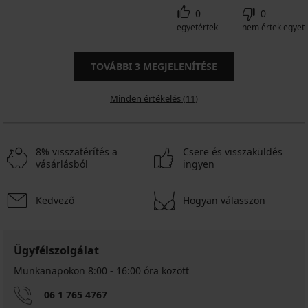
0
0
egyetértek
nem értek egyet
TOVÁBBI
3
MEGJELENÍTÉSE
Minden értékelés (11)
8% visszatérítés a
Csere és visszaküldés
vásárlásból
ingyen
Kedvező
Hogyan válasszon
Ügyfélszolgálat
Munkanapokon 8:00 - 16:00 óra között
06 1 765 4767