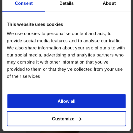
Ugyanebből a kollekcióból
Consent
Details
About
This website uses cookies
We use cookies to personalise content and ads, to
provide social media features and to analyse our traffic.
5
5
We also share information about your use of our site with
our social media, advertising and analytics partners who
4,2
may combine it with other information that you’ve
Karesa
Marte
Delicate
provided to them or that they’ve collected from your use
párnázott
bélelt
Bloom
of their services.
melltartó
melltartó
Spacer
bélelt
14 590
27 290
melltartó
Ft
Ft
23 590
Allow all
Ft
Customize