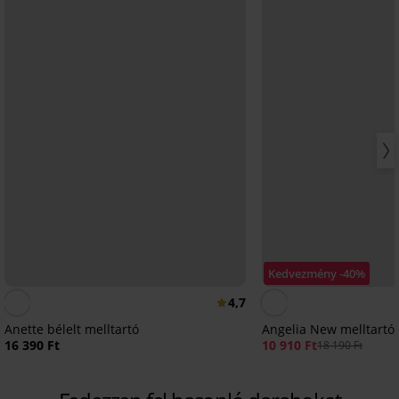
Kedvezmény -40%
4,7
Anette bélelt melltartó
Angelia New melltartó
16 390 Ft
10 910 Ft
18 190 Ft