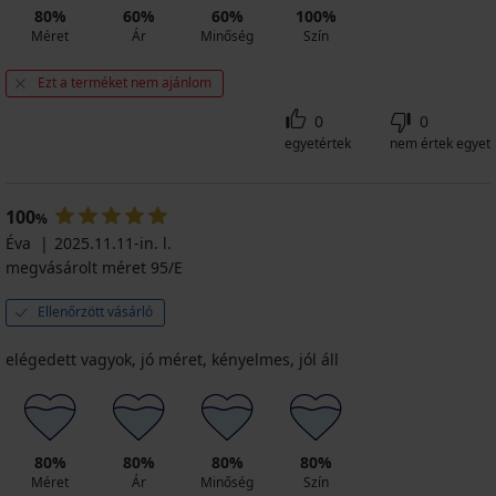
80%
60%
60%
100%
Méret
Ár
Minőség
Szín
Ezt a terméket nem ajánlom
0
0
egyetértek
nem értek egyet
100
%
Éva
2025.11.11-in. l.
megvásárolt méret 95/E
Ellenőrzött vásárló
elégedett vagyok, jó méret, kényelmes, jól áll
80%
80%
80%
80%
Méret
Ár
Minőség
Szín