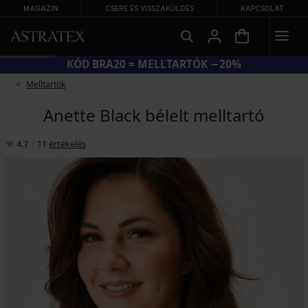
MAGAZIN
CSERE ÉS VISSZAKÜLDÉS
KAPCSOLAT
KÓD BRA20 = MELLTARTÓK −20%
Melltartók
Anette Black bélelt melltartó
4,7
|
11
értékelés