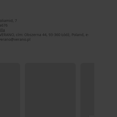
oliamid, 7
la676
lla
VERANO, cím: Obszerna 44, 93-360 Łódź, Poland, e-
 verano@verano.pl