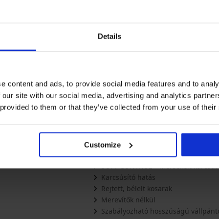
Details
Chara monokini
e content and ads, to provide social media features and to analy
4 920 Ft
 our site with our social media, advertising and analytics partn
 provided to them or that they’ve collected from your use of their
LEÍRÁS
Az Antella Blue Dots karcsúsító egyré
alakot varázsol. Az elejét színes pötty
Customize
A kosarai finoman párnázottak, a széle
SOFT CONTROL – mérsékelt karcsúsí
Karcsúsító hatás
Rejtett, bélelt kosarak
Merevítők nélkül
Szabályozható hosszúságú vállpánt