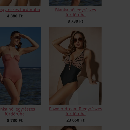
egyrészes fürdőruha
Blanka női egyrészes
fürdőruha
4 380 Ft
8 730 Ft
Powder dream II egyrészes
anka női egyrészes
fürdőruha
fürdőruha
23 650 Ft
8 730 Ft