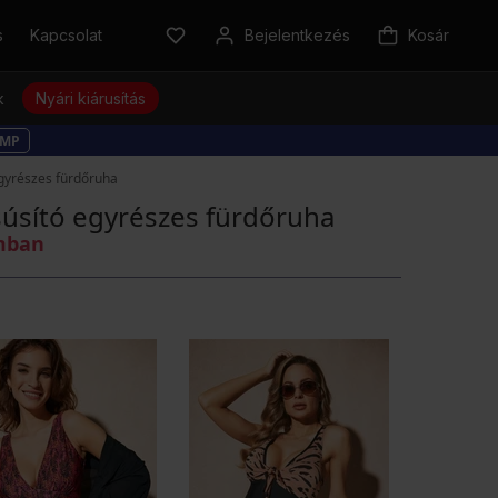
s
Kapcsolat
Bejelentkezés
Kosár
k
Nyári kiárusítás
MP
egyrészes fürdőruha
súsító egyrészes fürdőruha
omban