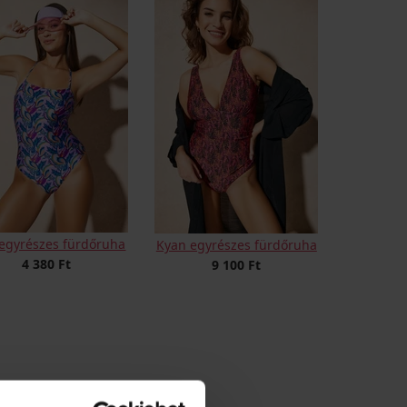
egyrészes fürdőruha
Kyan egyrészes fürdőruha
4 380 Ft
9 100 Ft