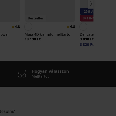
-25% ALL25
Bestseller
3+1 INGYEN
4,8
4,8
lower
Maia 4D kisimító melltartó
Delicate Flower braz
18 190 Ft
9 090 Ft
6 820 Ft
kód:
ALL25
Hogyan válasszon
Melltartót
tesülni?