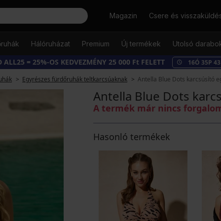
Keresés
Magazin
Csere és visszaküldé
őruhák
Hálóruházat
Premium
Új termékek
Utolsó darabo
 ALL25 = 25%-OS KEDVEZMÉNY 25 000 Ft FELETT
16
Ó
35
P
42
uhák
Egyrészes fürdőruhák teltkarcsúaknak
Antella Blue Dots karcsúsító 
Antella Blue Dots karc
A termék már nincs forgal
Hasonló termékek