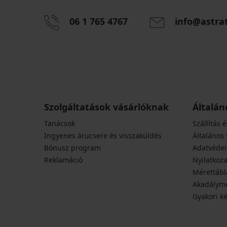
06 1 765 4767
info@astra
Szolgáltatások vásárlóknak
Általán
Tanácsok
Szállítás é
Ingyenes árucsere és visszaküldés
Általános 
Bónusz program
Adatvédel
Reklamáció
Nyilatkoza
Mérettábl
Akadályme
Gyakori k