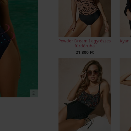
Powder Dream I egyrészes
Kyan 
fürdőruha
21 800 Ft