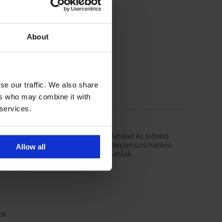
About
se our traffic. We also share
ers who may combine it with
 services.
szes fürdőruha gyönyörű domborulatokat és teltebb
ök díszítik, a hasi részen ráncolt és összehúzó hatású.
Allow all
sebb pántjai szükség szerint állíthatóak.
tó hatás
ok