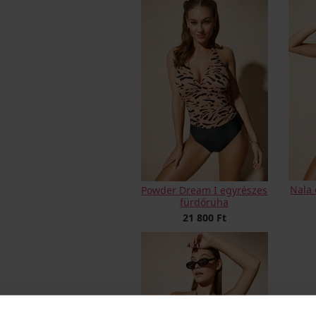
Nala 
Powder Dream I egyrészes
fürdőruha
21 800 Ft