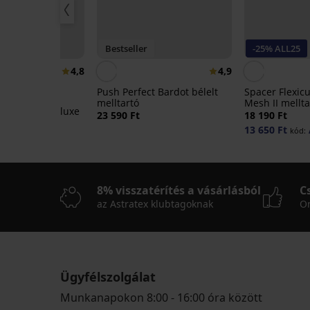
25
Bestseller
-25% ALL25
4,8
4,9
Push Perfect Bardot bélelt
Spacer Flexic
melltartó
Mesh II mellta
ft Control Deluxe
23 590 Ft
18 190 Ft
tartó
13 650 Ft
kód:
ód:
ALL25
8% visszatérítés a vásárlásból
C
az Astratex klubtagoknak
On
Ügyfélszolgálat
Munkanapokon 8:00 - 16:00 óra között