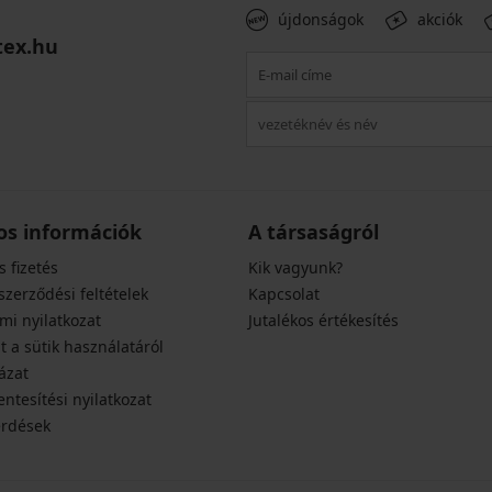
újdonságok
akciók
tex.hu
os információk
A társaságról
s fizetés
Kik vagyunk?
szerződési feltételek
Kapcsolat
mi nyilatkozat
Jutalékos értékesítés
t a sütik használatáról
ázat
ntesítési nyilatkozat
érdések