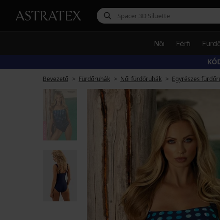
Női
Férfi
Fürd
KÓD
Bevezető
Fürdőruhák
Női fürdőruhák
Egyrészes fürdőr