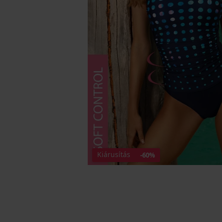
Kiárusítás
-60%