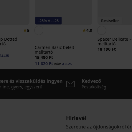
-25% ALL25
Bestseller
5
4,9
up Dotted
Spacer Delicate F
rtó
melltartó
Carmen Basic bélelt
18 190 Ft
melltartó
ALL25
15 490 Ft
11 620 Ft
kód:
ALL25
sere és visszaküldés ingyen
Kedvező
line, gyors, egyszerű
Postaköltség
Hírlevél
Szeretne az újdonságokról ér