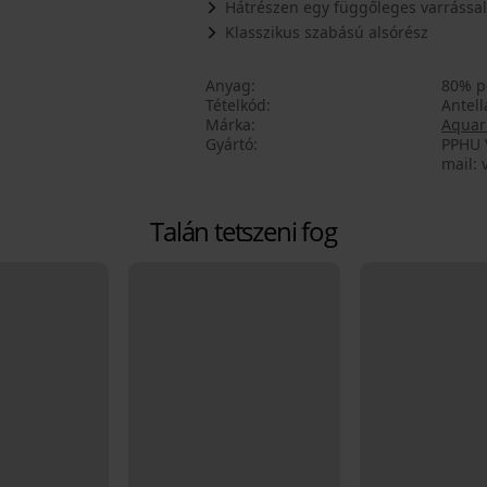
Hátrészen egy függőleges varrással
Klasszikus szabású alsórész
Anyag
80% p
Tételkód
Antel
Márka
Aquari
Gyártó
PPHU 
mail:
Talán tetszeni fog