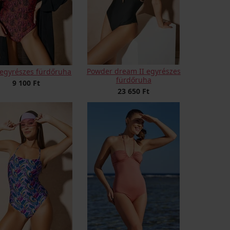
Powder dream II egyrészes
egyrészes fürdőruha
fürdőruha
9 100 Ft
23 650 Ft