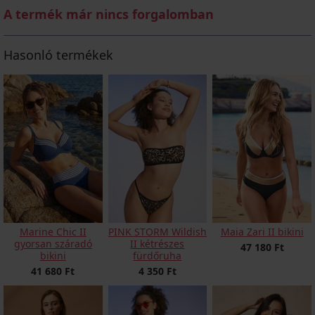
A termék már nincs forgalomban
Hasonló termékek
Marine Chic II
PINK STORM Wildish
Maia Zari II bikini
gyorsan száradó
II kétrészes
47 180 Ft
bikini
fürdőruha
41 680 Ft
4 350 Ft