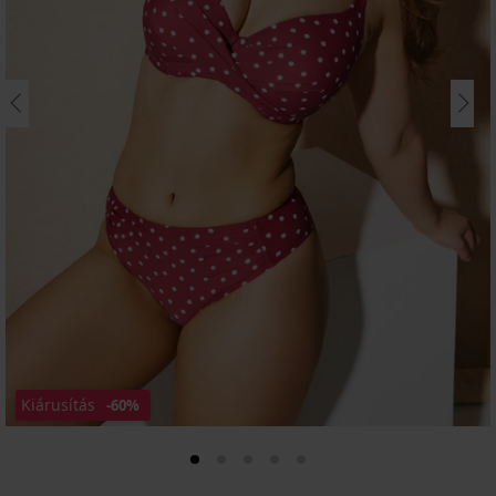
Kiárusítás
-60%