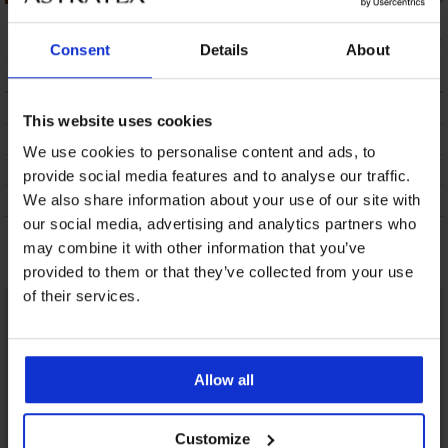
Kare Push-Up
Olivia kétrészes
kétrészes fürdőruha
fürdőruha
Consent
Details
About
27 820 Ft
43 480 Ft
LEÍRÁS
This website uses cookies
SZÁLLÍTÁS ÉS FIZETÉS
We use cookies to personalise content and ads, to
ÁRUCSERE
provide social media features and to analyse our traffic.
KEZELÉS ÉS MOSÁS
We also share information about your use of our site with
our social media, advertising and analytics partners who
may combine it with other information that you’ve
Talán tetszeni fog
provided to them or that they’ve collected from your use
of their services.
LIMITED
Allow all
Customize