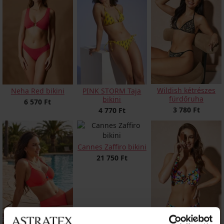
Wildish kétrészes
Neha Red bikini
PINK STORM Taja
fürdőruha
bikini
6 570 Ft
3 780 Ft
4 770 Ft
Cannes Zaffiro bikini
21 750 Ft