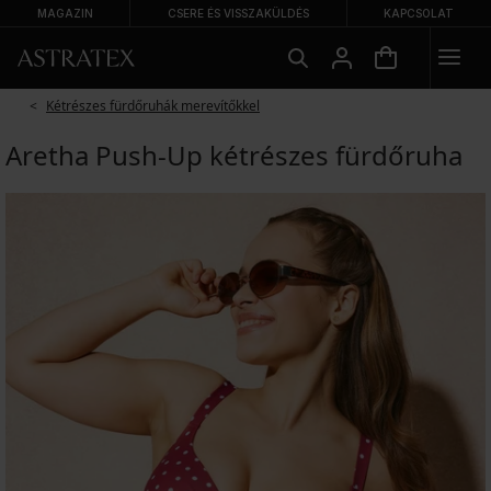
MAGAZIN
CSERE ÉS VISSZAKÜLDÉS
KAPCSOLAT
Kétrészes fürdőruhák merevítőkkel
Aretha Push-Up kétrészes fürdőruha