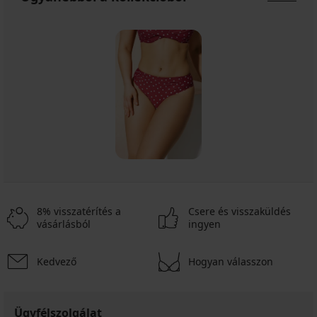
8% visszatérítés a
Csere és visszaküldés
vásárlásból
ingyen
Kedvező
Hogyan válasszon
Ügyfélszolgálat