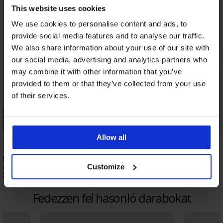
This website uses cookies
We use cookies to personalise content and ads, to
provide social media features and to analyse our traffic.
We also share information about your use of our site with
our social media, advertising and analytics partners who
may combine it with other information that you’ve
provided to them or that they’ve collected from your use
of their services.
Kiárusítás
Kiárusítás
Kedvezmény -30%
Kedvezmény -40%
Allow all
Lonti harisnyanadrág nyitott
Noir harisnyanadrág ny
ágyékrésszel 20 DEN
ágyékrésszel 20 DEN
Customize
2 790 Ft
3 830 Ft
3 990 Ft
6 390 Ft
Fedezzen fel hasonló darabokat