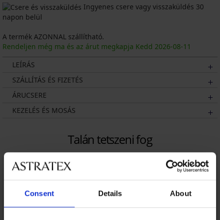
Ingyenes csere vagy visszaküldés 30
napon belül
A termék AZONNAL szállítható.
Rendeljen még ma és az árut megkapja Kedd
2026
-08-11
LEÍRÁS
SZÁLLÍTÁS ÉS FIZETÉS
ÁRUCSERE
KEZELÉS ÉS MOSÁS
Talán tetszeni fog
Consent
Details
About