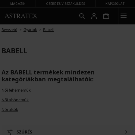
MAGAZIN
CSERE ÉS VISSZAKÜLDÉS
KAPCSOLAT
Bevezető
Gyártók
Babell
BABELL
Az BABELL termékek mindezen
kategóriákban megtalálhatók:
Női fehérneműk
Női alsóneműk
Női alsók
SZŰRÉS