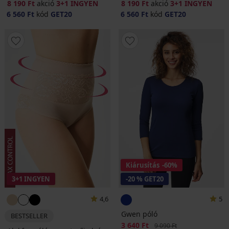
8 190 Ft
akció
3+1 INGYEN
8 190 Ft
akció
3+1 INGYEN
6 560 Ft
kód
GET20
6 560 Ft
kód
GET20
Kiárusítás
-60%
3+1 INGYEN
-20 % GET20
4,6
5
Gwen póló
BESTSELLER
Kedvezmény
3 640 Ft
Eredeti ár
9 090 Ft