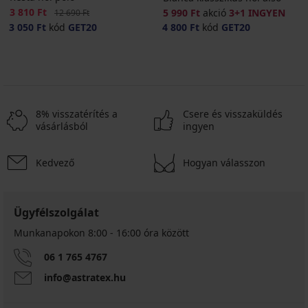
Kedvezmény
3 810 Ft
Eredeti ár
5 990 Ft
akció
3+1 INGYEN
12 690 Ft
3 050 Ft
kód
GET20
4 800 Ft
kód
GET20
8% visszatérítés a
Csere és visszaküldés
vásárlásból
ingyen
Kedvező
Hogyan válasszon
Ügyfélszolgálat
Munkanapokon 8:00 - 16:00 óra között
06 1 765 4767
info@astratex.hu