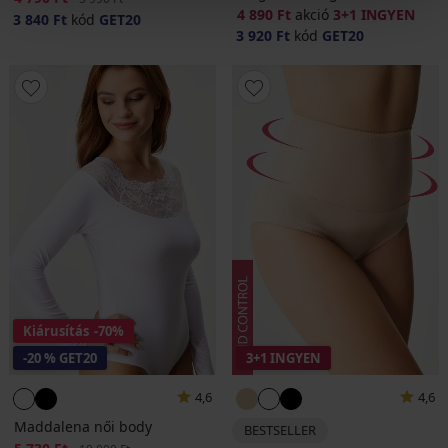
4 890 Ft
akció
3+1 INGYEN
3 840 Ft
kód
GET20
3 920 Ft
kód
GET20
Kiárusítás
-70%
-20 % GET20
3+1 INGYEN
4,6
4,6
Maddalena női body
BESTSELLER
Kedvezmény
Eredeti ár