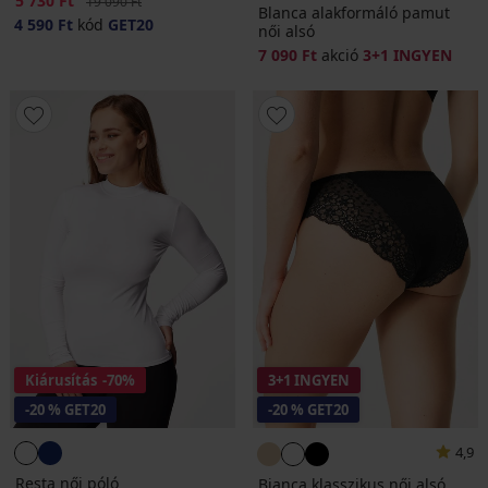
5 730 Ft
19 090 Ft
Blanca alakformáló pamut
4 590 Ft
kód
GET20
női alsó
7 090 Ft
akció
3+1 INGYEN
Kiárusítás
-70%
3+1 INGYEN
-20 % GET20
-20 % GET20
4,9
Resta női póló
Bianca klasszikus női alsó