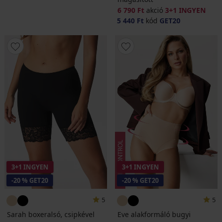
6 790 Ft
akció
3+1 INGYEN
5 440 Ft
kód
GET20
3+1 INGYEN
3+1 INGYEN
-20 % GET20
-20 % GET20
5
5
Sarah boxeralsó, csipkével
Eve alakformáló bugyi