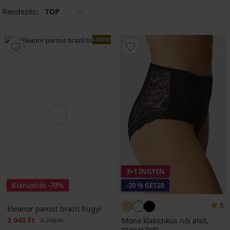
Rendezés:
TOP
LIMITED
3+1 INGYEN
Kiárusítás
-70%
-20 % GET20
5
Eleanor pamut brazil bugyi
Kedvezmény
2 040 Ft
Eredeti ár
Mona klasszikus női alsó,
6 790 Ft
magasított