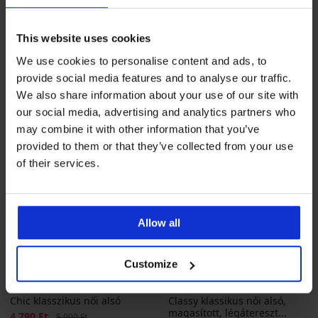
Kedvezmény
3 270 Ft
Eredeti ár
10 890 Ft
2 840 Ft
kód
GET20
2 620 Ft
kód
GET20
This website uses cookies
We use cookies to personalise content and ads, to
provide social media features and to analyse our traffic.
We also share information about your use of our site with
our social media, advertising and analytics partners who
may combine it with other information that you’ve
provided to them or that they’ve collected from your use
of their services.
Allow all
-20%
3+1 INGYEN
-20 % GET20
-20 % GET20
Customize
5
5
Chic klasszikus női alsó
Classy klassikus női alsó,
magasított, légátereszt...
Kedvezmény
4 790 Ft
Eredeti ár
5 990 Ft