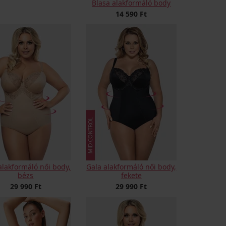
Blasa alakformáló body
14 590 Ft
alakformáló női body,
Gala alakformáló női body,
bézs
fekete
29 990 Ft
29 990 Ft