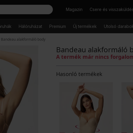
Keresés
Magazin
Csere és visszaküldé
őruhák
Hálóruházat
Premium
Új termékek
Utolsó darabo
Bandeau alakformáló body
Bandeau alakformáló 
A termék már nincs forgal
Hasonló termékek