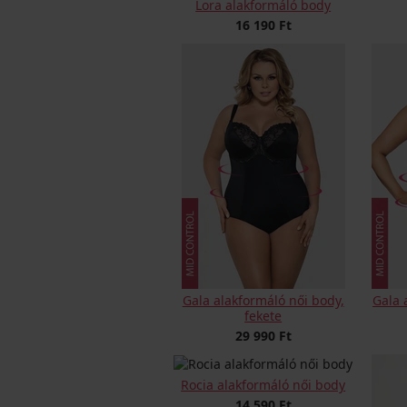
Lora alakformáló body
16 190 Ft
Gala alakformáló női body,
Gala 
fekete
29 990 Ft
Rocia alakformáló női body
14 590 Ft