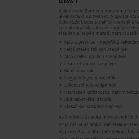
LEÍRÁS
Alakformáló Bandeau body sima felüle
alkalmazkodik a testhez. A bardot sza
dekoltázst biztosítanak és kiemelik a 
combkivágások szilikon szegélyekkel 
stabilan a helyén marad, nem csúszik 
MAX CONTROL – nagyfokú karcsúsít
Felső szélen szilikon szegéllyel
Alsó szélen szilikon szegéllyel
Lézerrel vágott szegélyek
Bélelt kosarak
Hagyományos merevítők
Lekapcsolható vállpántok
Hátrészen kétkapcsos, három fokoza
Alul kapcsokkal záródik
Klasszikus szabású alsórész
Az S méret az alábbi méreteknek felel 
Az M méret az alábbi méreteknek felel
Az L méret az alábbi méreteknek felel 