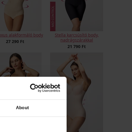
luxus alakformáló body
Stella karcsúsító body,
nadrágszárakkal
27 290 Ft
21 790 Ft
About