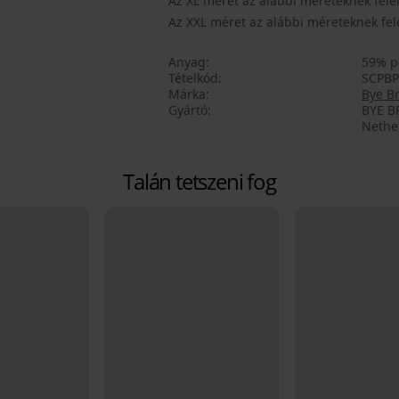
Az XL méret az alábbi méreteknek felel
Az XXL méret az alábbi méreteknek fele
Anyag
59% p
Tételkód
SCPB
Márka
Bye B
Gyártó
BYE B
Nethe
Talán tetszeni fog