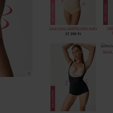
Livia luxus alakformáló body
Ste
27 290 Ft
Rocia