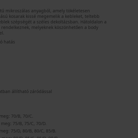
tű mikroszálas anyagból, amely tökéletesen
bású kosarak kissé megemelik a kebleket, teltebb
keblek szépségét a széles dekoltázsban. Hátoldalon a
is rendelkeznek, melyeknek köszönhetően a body
el.
ó hatás
tban állítható záródással
meg: 70/B, 70/C.
 meg: 75/B, 75/C, 70/D.
meg: 75/D, 80/B, 80/C, 85/B.