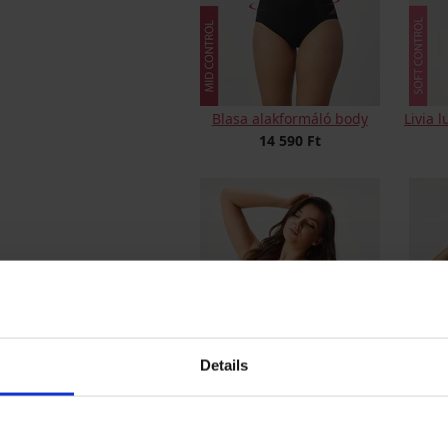
Blasa alakformáló body
Livia 
14 590 Ft
Details