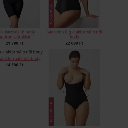
lla karcsúsító body,
Sanremo Big alakformáló női
nadrágszárakkal
body
21 790 Ft
22 690 Ft
 alakformáló női body
14 590 Ft