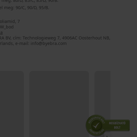
 meg: 80/D, 85/C, 85/D, 90/B.
l meg: 90/C, 90/D, 95/B.
oliamid, 7
PW_bod
ra
RA BV, cím: Technologieweg 7, 4906AC Oosterhout NB,
rlands, e-mail: info@byebra.com