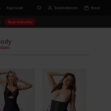
s
Kapcsolat
Bejelentkezés
Kosár
k
Nyári kiárusítás
body
omban