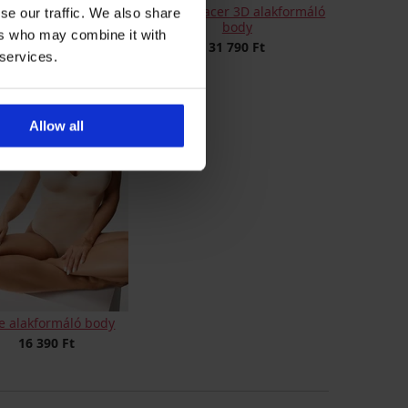
be alakformáló body,
Angie Spacer 3D alakformáló
se our traffic. We also share
itott ágyékrésszel
body
ers who may combine it with
18 190 Ft
31 790 Ft
 services.
Allow all
ie alakformáló body
16 390 Ft