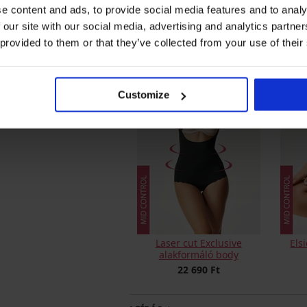
Sanremo Big alakformáló női
Phoe
e content and ads, to provide social media features and to analy
body
ny
 our site with our social media, advertising and analytics partn
22 690 Ft
 provided to them or that they’ve collected from your use of their
Customize
Laser cut Exclusive
Els
alakformáló body
22 690 Ft