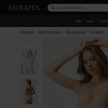
Női
Férfi
Fürd
Bevezető
Női fehérneműk
Női alsóneműk
Női bodyk