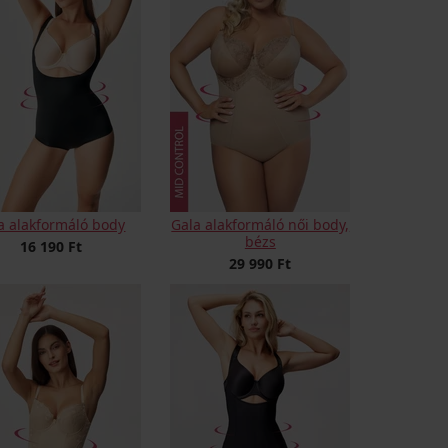
a alakformáló body
Gala alakformáló női body,
bézs
16 190 Ft
29 990 Ft