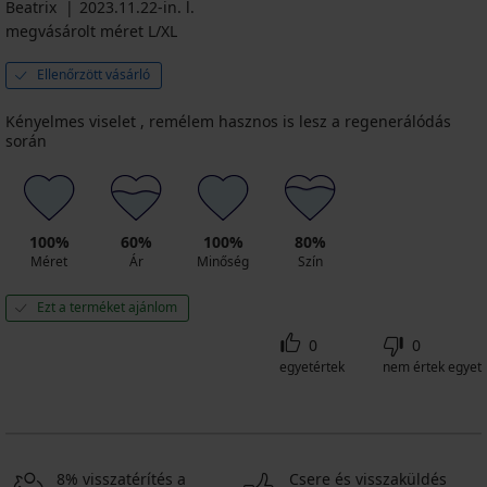
Beatrix
2023.11.22-in. l.
megvásárolt méret L/XL
Ellenőrzött vásárló
Kényelmes viselet , remélem hasznos is lesz a regenerálódás
során
100%
60%
100%
80%
Méret
Ár
Minőség
Szín
Ezt a terméket ajánlom
0
0
egyetértek
nem értek egyet
8% visszatérítés a
Csere és visszaküldés