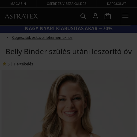
MAGAZIN
CSERE ÉS VISSZAKÜLDÉS
KAPCSOLAT
NAGY NYÁRI KIÁRUSÍTÁS AKÁR −70%
Kiegészítők esküvői fehérneműkhöz
Belly Binder szülés utáni leszorító öv
5
|
1
értékelés