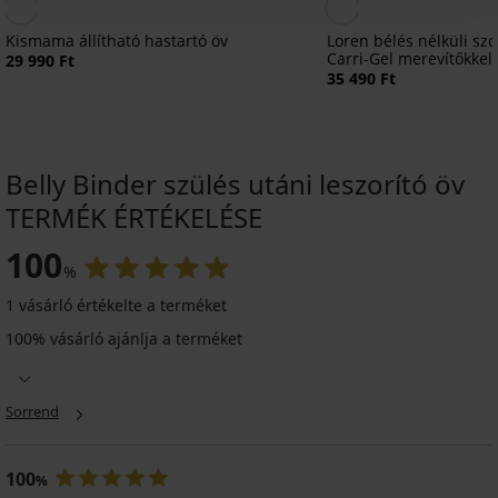
Kismama állítható hastartó öv
Loren bélés nélküli szo
Carri-Gel merevítőkkel
29 990 Ft
35 490 Ft
Belly Binder szülés utáni leszorító öv
TERMÉK ÉRTÉKELÉSE
100
%
1 vásárló értékelte a terméket
100% vásárló ajánlja a terméket
Mama
kismama
Sorrend
hastartó
öv
5 990
100
Ft
%