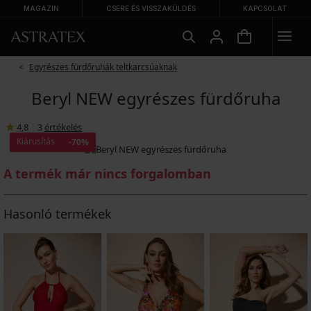
MAGAZIN
CSERE ÉS VISSZAKÜLDÉS
KAPCSOLAT
Egyrészes fürdőruhák teltkarcsúaknak
Beryl NEW egyrészes fürdőruha
4,8
|
3
értékelés
Kiárusítás
-70%
A termék már nincs forgalomban
Hasonló termékek