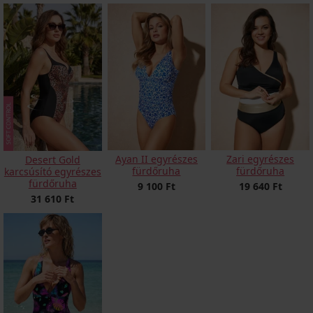
Ayan II egyrészes
Zari egyrészes
Desert Gold
fürdőruha
fürdőruha
karcsúsító egyrészes
fürdőruha
9 100 Ft
19 640 Ft
31 610 Ft