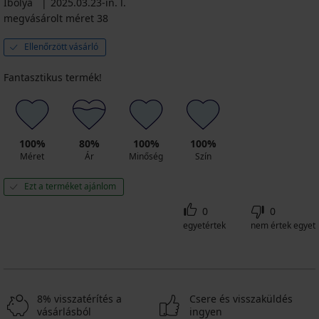
Ibolya
2025.03.23-in. l.
megvásárolt méret 38
Ellenőrzött vásárló
Fantasztikus termék!
100%
80%
100%
100%
Méret
Ár
Minőség
Szín
Ezt a terméket ajánlom
0
0
egyetértek
nem értek egyet
8% visszatérítés a
Csere és visszaküldés
vásárlásból
ingyen