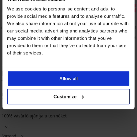
Kedvezmén
We use cookies to personalise content and ads, to
provide social media features and to analyse our traffic.
5
5
We also share information about your use of our site with
a
Satin Red egyrészes fürdőruha
Velvet Hibi
our social media, advertising and analytics partners who
fürdőruha
18 190 Ft
21 800 Ft
43
may combine it with other information that you’ve
provided to them or that they’ve collected from your use
of their services.
Beryl NEW egyrészes fürdőruha
Allow all
TERMÉK ÉRTÉKELÉSE
96
Customize
%
3 vásárló értékelte a terméket
100% vásárló ajánlja a terméket
Sorrend