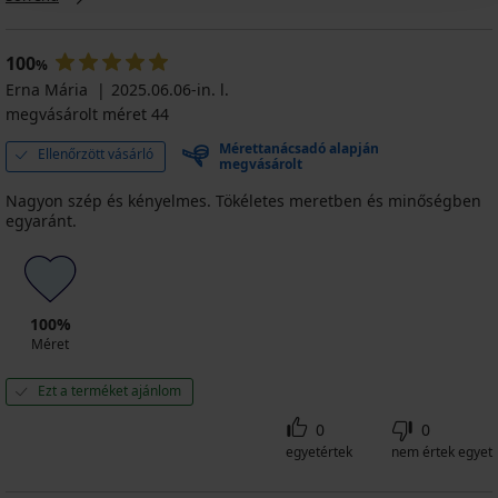
100
%
Erna Mária
2025.06.06-in. l.
megvásárolt méret 44
Mérettanácsadó alapján
Ellenőrzött vásárló
megvásárolt
Nagyon szép és kényelmes. Tökéletes meretben és minőségben
egyaránt.
100%
Méret
Ezt a terméket ajánlom
0
0
egyetértek
nem értek egyet