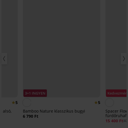
3+1 INGYEN
Kedvezmén
5
5
 alsó,
Bamboo Nature klasszikus bugyi
Spacer Flow
fürdőruhaf
6 790 Ft
15 400 Ft
30 