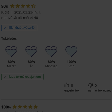
90
%
Judit
2025.03.23-in. l.
megvásárolt méret 40
Ellenőrzött vásárló
Tökéletes
80%
80%
80%
100%
Méret
Ár
Minőség
Szín
Ezt a terméket ajánlom
0
0
egyetértek
nem értek egyet
100
%