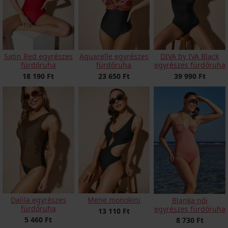
Satin Red egyrészes
Aquarelle egyrészes
DIVA by IVA Black
fürdőruha
fürdőruha
egyrészes fürdőruha
18 190 Ft
23 650 Ft
39 990 Ft
Dalila egyrészes
Mene monokini
Blanka női
fürdőruha
egyrészes fürdőruha
13 110 Ft
5 460 Ft
8 730 Ft