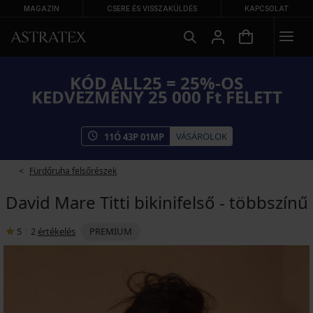
MAGAZIN
CSERE ÉS VISSZAKÜLDÉS
KAPCSOLAT
KÓD ALL25 = 25%-OS
KEDVEZMÉNY 25 000 Ft FELETT
VÁSÁROLOK
11
Ó
43
P
0
MP
Fürdőruha felsőrészek
David Mare Titti bikinifelső - többszínű
5
|
2
értékelés
PREMIUM