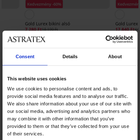
Kedvezmény -60%
Kedvezmén
Gold Lurex bikini alsó
Gold Lurex 
7 280 Ft
17 840 Ft
18 190 Ft
44
Fedezzen fel hasonló darabokat
Consent
Details
About
LIMITED
LIMITED
This website uses cookies
We use cookies to personalise content and ads, to
provide social media features and to analyse our traffic.
We also share information about your use of our site with
our social media, advertising and analytics partners who
may combine it with other information that you’ve
provided to them or that they’ve collected from your use
of their services.