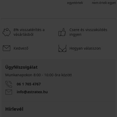
egyetértek
nem értek egyet
8% visszatérítés a
Csere és visszaküldés
vásárlásból
ingyen
Kedvező
Hogyan válasszon
Ügyfélszolgálat
Munkanapokon 8:00 - 16:00 óra között
06 1 765 4767
info@astratex.hu
Hírlevél