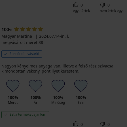
0
0
egyetértek
nem értek egyet
100
%
Magyar Martina
2024.07.14-in. l.
megvásárolt méret 38
Ellenőrzött vásárló
Nagyon kényelmes anyaga van, illetve a felső rész szivacsa
kimondottan vékony, pont ilyet kerestem.
100%
100%
100%
100%
Méret
Ár
Minőség
Szín
Ezt a terméket ajánlom
0
0