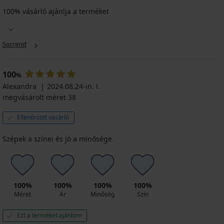
4,9
100% vásárló ajánlja a terméket
Ezer
Black
bikinifelső
Sorrend
27 090
Ft
20 320
100
Ft
%
kód
Alexandra
2024.08.24-in. l.
ALL25
megvásárolt méret 38
Ellenőrzött vásárló
Szépek a színei és jó a minősége.
100%
100%
100%
100%
Méret
Ár
Minőség
Szín
Ezt a terméket ajánlom