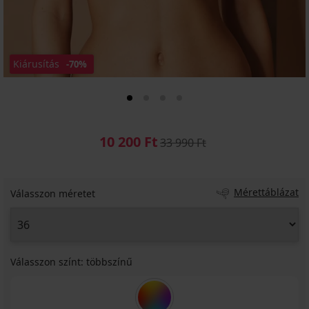
Kiárusítás
-70%
10 200 Ft
33 990 Ft
Mérettáblázat
Válasszon méretet
Válasszon színt:
többszínű