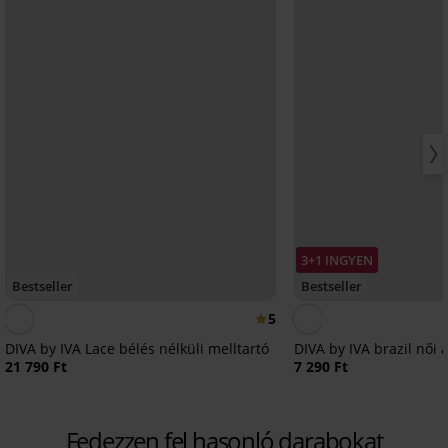
3+1 INGYEN
Bestseller
Bestseller
5
DIVA by IVA Lace bélés nélküli melltartó
DIVA by IVA brazil női 
21 790 Ft
7 290 Ft
Fedezzen fel hasonló darabokat