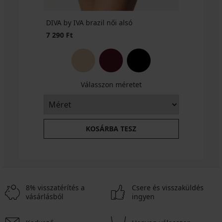
DIVA by IVA brazil női alsó
7 290 Ft
Válasszon méretet
KOSÁRBA TESZ
8% visszatérítés a
Csere és visszaküldés
vásárlásból
ingyen