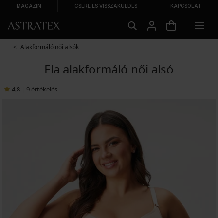
MAGAZIN
CSERE ÉS VISSZAKÜLDÉS
KAPCSOLAT
Alakformáló női alsók
Ela alakformáló női alsó
4,8
|
9
értékelés