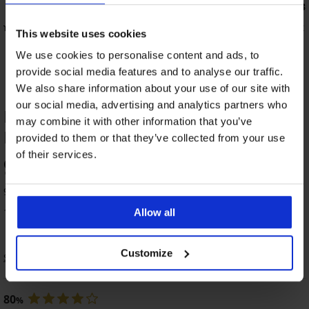
4,8
4,3
rmáló bugyi
Anastasia klasszikus női alsó, magasított
This website uses cookies
9 090 Ft
We use cookies to personalise content and ads, to
provide social media features and to analyse our traffic.
We also share information about your use of our site with
our social media, advertising and analytics partners who
Ela alakformáló női alsó TERMÉK
may combine it with other information that you’ve
ÉRTÉKELÉSE
provided to them or that they’ve collected from your use
of their services.
97
%
3+1 INGYEN
3+1 INGYEN
3+1 INGYEN
3+1 INGYEN
3+1 INGYEN
3+1 INGYEN
3+1 INGYEN
3+1 INGYEN
3+1 INGYEN
3+1 INGYEN
9 vásárló értékelte a terméket
5
4,7
4,4
4,9
4,6
5
5
4,6
4,3
100% vásárló ajánlja a terméket
Allow all
Alison
Alison
alakformáló,
karcsúsító
HW
Blael
BESTSELLER
BESTSELLER
combokat
és
Slim
alakformáló
Promessa
BESTSELLER
BESTSELLER
Customize
védő
combokat
Sorrend
Simple
Selma
leszorító
brazil
alakformáló
3PACK
női
védő
Push-
magasderekú
és
bugyi
Misteria
Alakformáló
női
Iga
alsó,
női
Up
alakformáló
alakformáló
alakformáló
pamut
alsó
7 790
alakformáló
fekete
alsó,
alakformáló
női
női
női
női
80
Ft
9 090
női
%
bézs
női
alsó
alsó
13 690
alsó
alsó