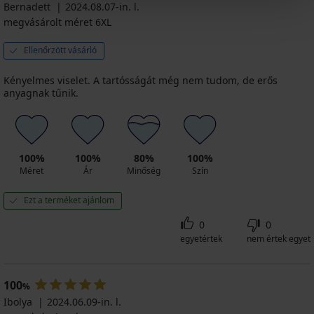
alsó
akció
Ft
Bernadett
2024.08.07-in. l.
alsó,
13 690
Ft
6 790
8 190
9 090
10 190
3+1
18 190
akció
magas
megvásárolt méret 6XL
Ft
akció
Ft
Ft
Ft
Ft
derékré...
INGYEN
Ft
3+1
akció
3+1
akció
akció
akció
akció
7 290
akció
INGYEN
Ellenőrzött vásárló
3+1
INGYEN
3+1
3+1
3+1
3+1
Ft
3+1
INGYEN
INGYEN
INGYEN
INGYEN
INGYEN
akció
INGYEN
Kényelmes viselet. A tartósságát még nem tudom, de erős
3+1
anyagnak tűnik.
INGYEN
100%
100%
80%
100%
Méret
Ár
Minőség
Szín
Ezt a terméket ajánlom
0
0
egyetértek
nem értek egyet
100
%
Ibolya
2024.06.09-in. l.