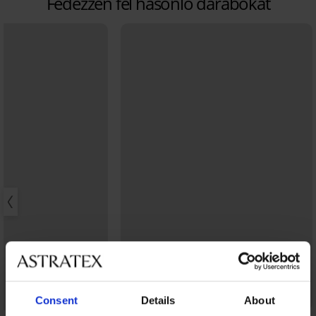
Fedezzen fel hasonló darabokat
3+1 INGYEN
Consent
Details
About