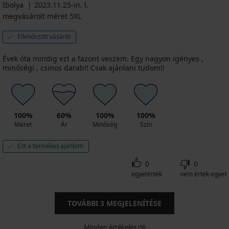
Ibolya
2023.11.25-in. l.
megvásárolt méret 5XL
Ellenőrzött vásárló
Évek óta mindig ezt a fazont veszem. Egy nagyon igényes ,
minőségi , csinos darab!! Csak ajánlani tudom!!
100%
60%
100%
100%
Méret
Ár
Minőség
Szín
Ezt a terméket ajánlom
0
0
egyetértek
nem értek egyet
TOVÁBBI
3
MEGJELENÍTÉSE
Minden értékelés (9)