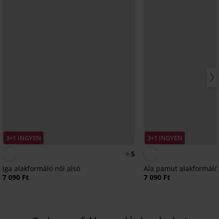
3+1 INGYEN
3+1 INGYEN
5
Iga alakformáló női alsó
Ala pamut alakformáló
7 090 Ft
7 090 Ft