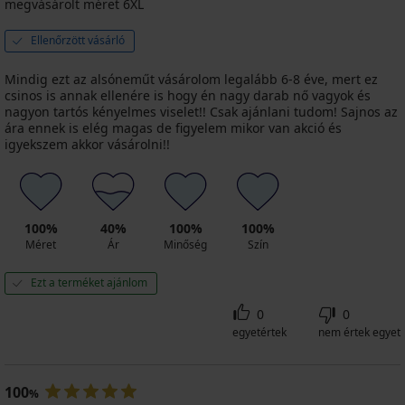
megvásárolt méret 6XL
Ellenőrzött vásárló
Mindig ezt az alsóneműt vásárolom legalább 6-8 éve, mert ez
csinos is annak ellenére is hogy én nagy darab nő vagyok és
nagyon tartós kényelmes viselet!! Csak ajánlani tudom! Sajnos az
ára ennek is elég magas de figyelem mikor van akció és
igyekszem akkor vásárolni!!
100%
40%
100%
100%
Méret
Ár
Minőség
Szín
Ezt a terméket ajánlom
0
0
egyetértek
nem értek egyet
100
%