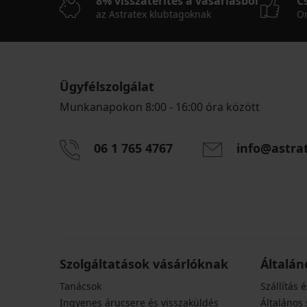
8% visszatérítés a vásárlásból
C
az Astratex klubtagoknak
On
Ügyfélszolgálat
Munkanapokon 8:00 - 16:00 óra között
06 1 765 4767
info@astra
Szolgáltatások vásárlóknak
Általán
Tanácsok
Szállítás é
Ingyenes árucsere és visszaküldés
Általános 