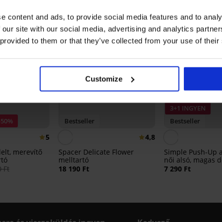
e content and ads, to provide social media features and to analy
 our site with our social media, advertising and analytics partn
 provided to them or that they’ve collected from your use of their
Customize
3+1 INGYEN
-50%
Bestseller
Bestseller
5
4,8
lelt, merevítő
Spacer Delicate Flower
Simple Push-Up a
rtó
melltartó
női alsó, magas d
 Ft
18 190 Ft
7 290 Ft