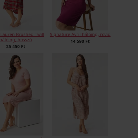
 Lauren Brushed Twill
Signature Avril hálóing, rövid
hálóing, hosszú
14 590 Ft
25 450 Ft