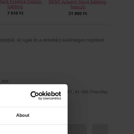
ture Essence hosszú
DKNY Autumn Spice hálóing,
hálóing
hosszú
7 610 Ft
21 800 Ft
zkózból. Az ujjak és a dekoltázs különleges csipkével
r_kos
na
 sp.z o.o., cím: ul.3-go Maja 120/1, 41-500 Chorzów,
d, e-mail: hamana@hamana.pl
About