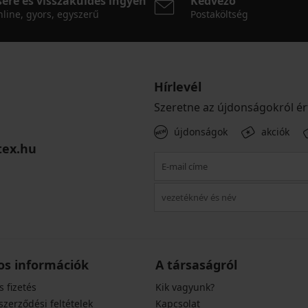
sere és visszaküldés ingyen
Kedvező
line, gyors, egyszerű
Postaköltség
Hírlevél
Szeretne az újdonságokról ér
újdonságok
akciók
tex.hu
os információk
A társaságról
s fizetés
Kik vagyunk?
szerződési feltételek
Kapcsolat