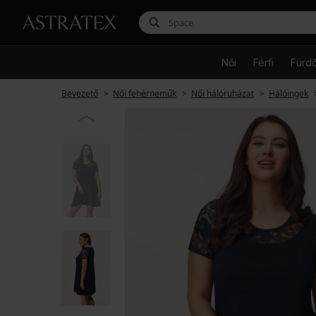
Női
Férfi
Fürd
Bevezető
Női fehérneműk
Női hálóruházat
Hálóingek