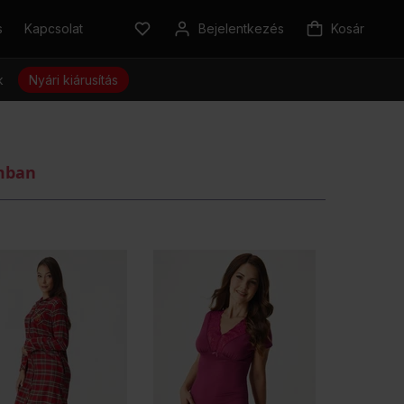
s
Kapcsolat
Bejelentkezés
Kosár
k
Nyári kiárusítás
omban