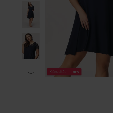
Kiárusítás
-70%