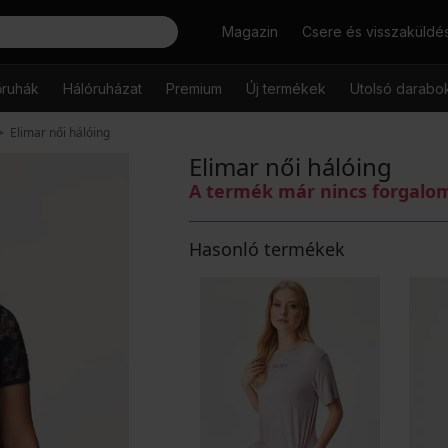
Keresés
Magazin
Csere és visszaküldé
őruhák
Hálóruházat
Premium
Új termékek
Utolsó darabo
Elimar női hálóing
Elimar női hálóing
A termék már nincs forgal
Hasonló termékek