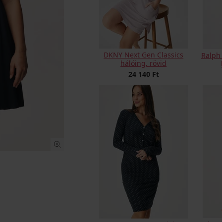
DKNY Next Gen Classics
Ralph
hálóing, rövid
24 140 Ft