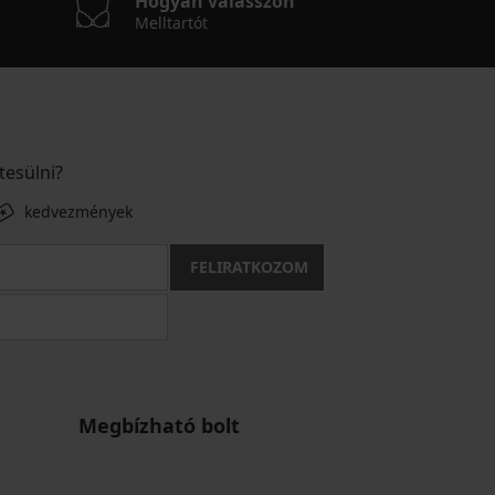
Hogyan válasszon
Melltartót
tesülni?
kedvezmények
FELIRATKOZOM
Megbízható bolt