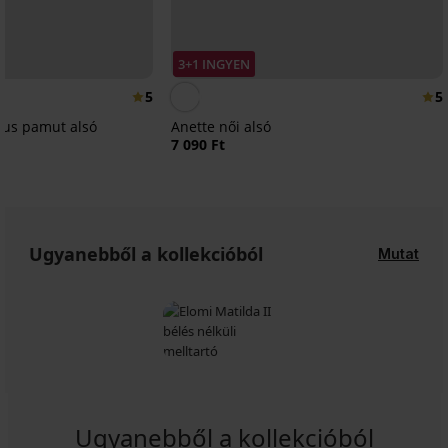
3+1 INGYEN
5
5
ikus pamut alsó
Anette női alsó
7 090 Ft
Ugyanebből a kollekcióból
Mutat
Ugyanebből a kollekcióból