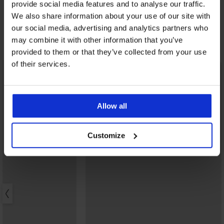
melltartó
provide social media features and to analyse our traffic.
18 190 Ft
We also share information about your use of our site with
14 560 Ft
kód:
BRA20
our social media, advertising and analytics partners who
may combine it with other information that you’ve
Fedezzen fel hasonló darabokat
provided to them or that they’ve collected from your use
of their services.
Allow all
Customize