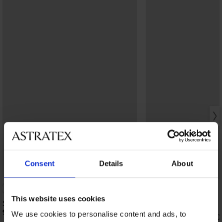
Consent
Details
About
Bestseller
-20% BRA20
4,8
This website uses cookies
Simplicity T-Shirt Bra bélelt melltartó
9 090 Ft
We use cookies to personalise content and ads, to
Maia 4D Soft Control D