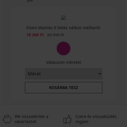
Elomi Matilda II bélés nélküli melltartó
3+1 INGYEN
-30%
ITED
Kedvezmény
Eredeti ár
18 200 Ft
33 390 Ft
Dayana
klasszikus
bugyi
Válasszon méretet
magas
derékrésszel
Sophie
Kedvezmény
11 470
klasszikus
Ft
női
Eredeti ár
16 390
KOSÁRBA TESZ
alsó,
Ft
magasított
10 790
Ft
akció
3+1
8% visszatérítés a
Csere és visszaküldés
vásárlásból
ingyen
INGYEN