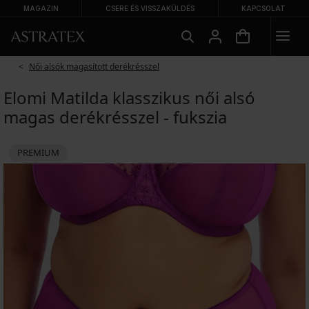
MAGAZIN
CSERE ÉS VISSZAKÜLDÉS
KAPCSOLAT
Női alsók magasított derékrésszel
Elomi Matilda klasszikus női alsó
magas derékrésszel - fukszia
PREMIUM