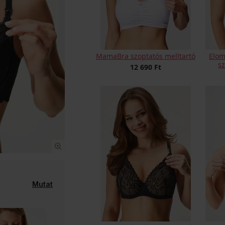
MamaBra szoptatós melltartó
Elom
s
12 690 Ft
Mutat