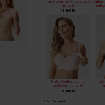
Vivace bélés nélküli szoptatós
Bellind
melltartó
nélkü
18 190 Ft
Pretty Comfort pamut
Lill
szoptatós melltartó
s
16 190 Ft
5
|
3
értékelés