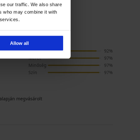
se our traffic. We also share
ers who may combine it with
 services.
 ÉRTÉKELÉSE
Allow all
Ár
92%
Méret
97%
Minőség
97%
Szín
97%
alapján megvásárolt