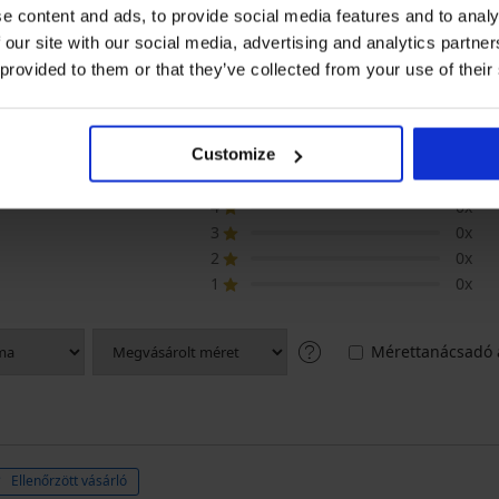
e content and ads, to provide social media features and to analy
 our site with our social media, advertising and analytics partn
 provided to them or that they’ve collected from your use of their
élés nélküli szoptatós melltartó TERMÉK
Customize
5
3x
4
0x
3
0x
2
0x
1
0x
Mérettanácsadó 
Ellenőrzött vásárló