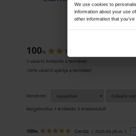
We use cookies to personalis
information about your use of
other information that you’ve
Entri IV b
100
%
3 vásárló értékelte a terméket
100% vásárló ajánlja a terméket
Rendezés
Megjelenítve
3
értékelés 3 értékelésből
100
Gerda
2025.03.26-in. l.
%