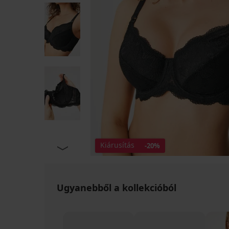
Kiárusítás
-20%
Ugyanebből a kollekcióból