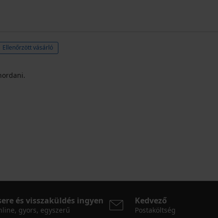
Ellenőrzött vásárló
hordani.
sere és visszaküldés ingyen
Kedvező
line, gyors, egyszerű
Postaköltség