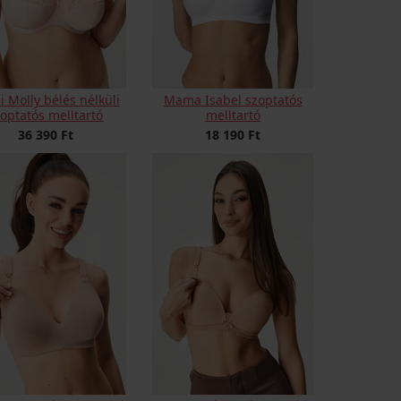
i Molly bélés nélküli
Mama Isabel szoptatós
zoptatós melltartó
melltartó
36 390 Ft
18 190 Ft