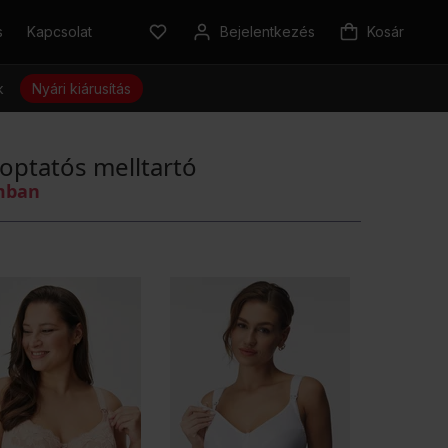
s
Kapcsolat
Bejelentkezés
Kosár
k
Nyári kiárusítás
szoptatós melltartó
omban