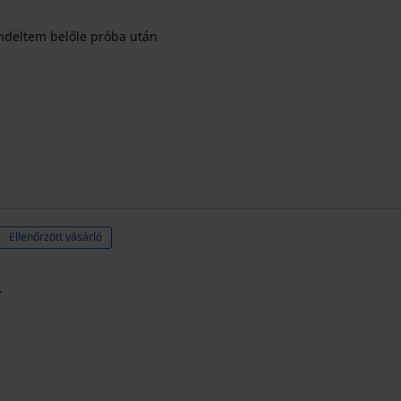
rendeltem belőle próba után
Ellenőrzött vásárló
.