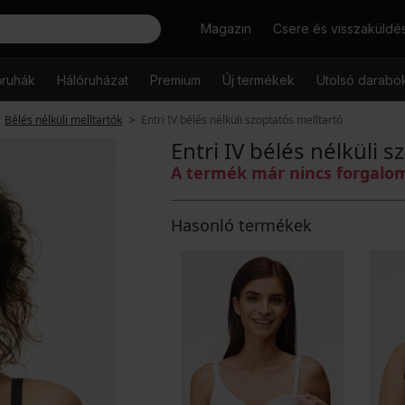
Keresés
Magazin
Csere és visszaküldé
őruhák
Hálóruházat
Premium
Új termékek
Utolsó darabo
Bélés nélküli melltartók
Entri IV bélés nélküli szoptatós melltartó
Entri IV bélés nélküli 
A termék már nincs forgal
Hasonló termékek