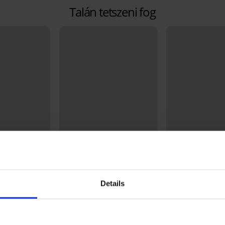
Talán tetszeni fog
Bestseller
-20% BRA20
5
4,8
Details
Up alakformáló
DIVA by IVA bélés nélküli
Themis Lace Natu
as derékrésszel
melltartó
melltartó
18 190 Ft
18 190 Ft
14 560 Ft
kód:
BRA