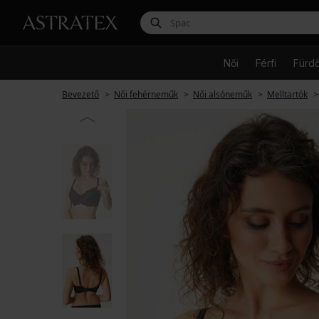
Női
Férfi
Fürd
Bevezető
Női fehérneműk
Női alsóneműk
Melltartók