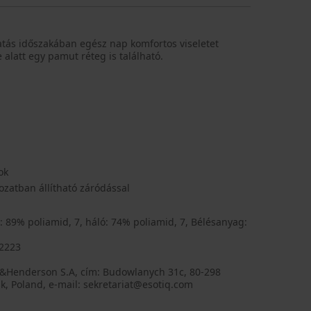
tatás időszakában egész nap komfortos viseletet
 alatt egy pamut réteg is található.
ok
zatban állítható záródással
: 89% poliamid, 7, háló: 74% poliamid, 7, Bélésanyag:
42223
q&Henderson S.A, cím: Budowlanych 31c, 80-298
, Poland, e-mail: sekretariat@esotiq.com