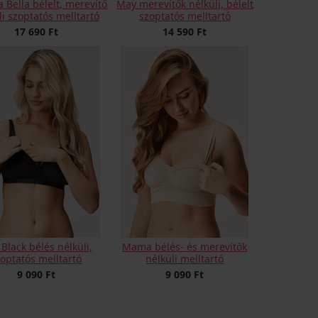
a Bella bélelt, merevítő
May merevítők nélküli, bélelt
li szoptatós melltartó
szoptatós melltartó
17 690 Ft
14 590 Ft
y Black bélés nélküli,
Mama bélés- és merevítők
zoptatós melltartó
nélküli melltartó
9 090 Ft
9 090 Ft