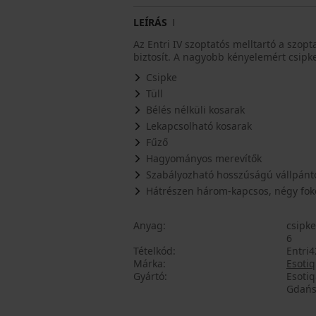
LEÍRÁS
Az Entri IV szoptatós melltartó a szop
biztosít. A nagyobb kényelemért csipke
Csipke
Tüll
Bélés nélküli kosarak
Lekapcsolható kosarak
Fűző
Hagyományos merevítők
Szabályozható hosszúságú vállpánt
Hátrészen három-kapcsos, négy foko
Anyag
csipke
6
Tételkód
Entri
Márka
Esotiq
Gyártó
Esoti
Gdańsk