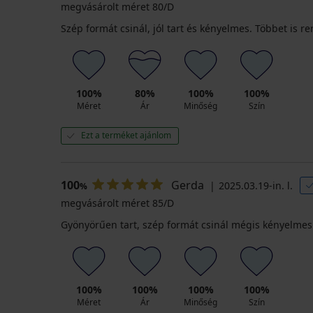
megvásárolt méret 80/D
Szép formát csinál, jól tart és kényelmes. Többet is 
100%
80%
100%
100%
Méret
Ár
Minőség
Szín
Ezt a terméket ajánlom
100
Gerda
2025.03.19-in. l.
%
megvásárolt méret 85/D
Gyönyörűen tart, szép formát csinál mégis kényelmes
100%
100%
100%
100%
Méret
Ár
Minőség
Szín