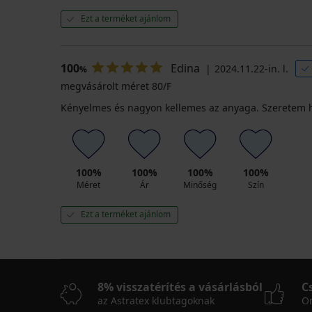
Ezt a terméket ajánlom
100
Edina
2024.11.22-in. l.
%
megvásárolt méret 80/F
Kényelmes és nagyon kellemes az anyaga. Szeretem 
100%
100%
100%
100%
Méret
Ár
Minőség
Szín
Ezt a terméket ajánlom
8% visszatérítés a vásárlásból
C
az Astratex klubtagoknak
On