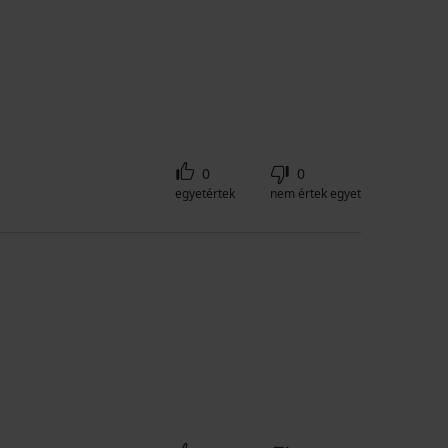
0
0
egyetértek
nem értek egyet