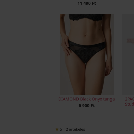
11 490 Ft
DIAMOND Black Onyx tanga
2PA
Stud
6 900 Ft
5
|
2
értékelés