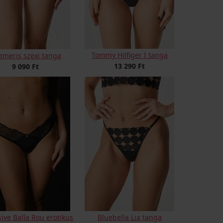
Tommy Hilfiger I tanga
emeris szexi tanga
13 290 Ft
9 090 Ft
ive Balla Rou erotikus
Bluebella Lia tanga