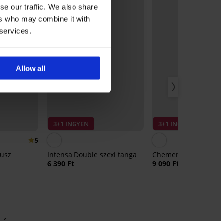
se our traffic. We also share
ers who may combine it with
 services.
Allow all
3+1 INGYEN
3+1 INGYEN
5
busz
Intensa Double szexi tanga
Chemeris szexi tang
6 390 Ft
9 090 Ft