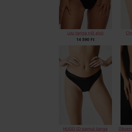
Lou tanga női alsó
Ch
14 590 Ft
HUGO ID pamut tanga
Obsess