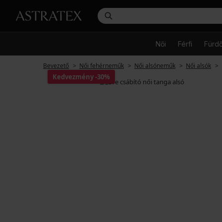
Női
Férfi
Fürd
Bevezető
Női fehérneműk
Női alsóneműk
Női alsók
Kedvezmény
-30%