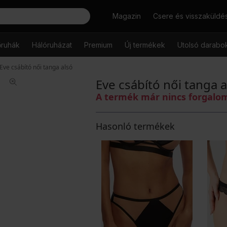
Keresés
Magazin
Csere és visszaküldé
őruhák
Hálóruházat
Premium
Új termékek
Utolsó darabo
Eve csábító női tanga alsó
Eve csábító női tanga a
A termék már nincs forgal
Hasonló termékek