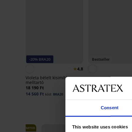
-20% BRA20
Bestseller
4,8
Violeta bélelt kisimító
melltartó
Spacer 3D Lady Grac
18 190 Ft
melltartó
14 560 Ft
kód:
BRA20
21 790 Ft
Consent
This website uses cookies
LIMITED