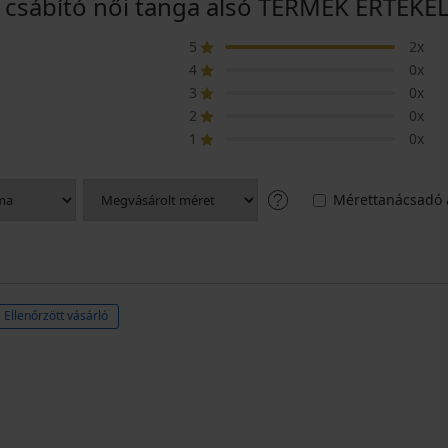
 csábító női tanga alsó TERMÉK ÉRTÉKE
5
2x
4
0x
3
0x
2
0x
1
0x
Mérettanácsadó 
Ellenőrzött vásárló