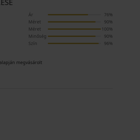
LÉSE
Ár
76%
Méret
90%
Méret
100%
Minőség
90%
Szín
96%
alapján megvásárolt