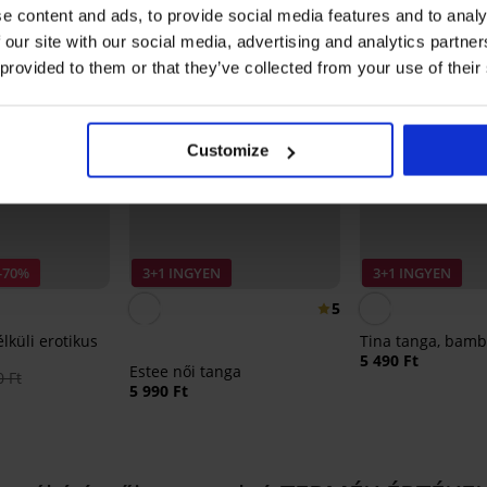
e content and ads, to provide social media features and to analy
 our site with our social media, advertising and analytics partn
 provided to them or that they’ve collected from your use of their
Customize
-70%
3+1 INGYEN
3+1 INGYEN
5
lküli erotikus
Tina tanga, bam
5 490 Ft
Estee női tanga
 Ft
5 990 Ft