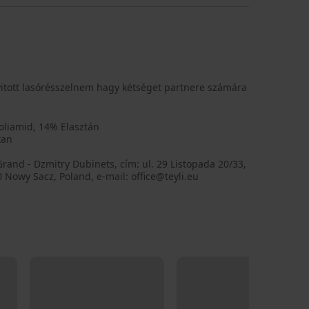
nyitott lasórésszelnem hagy kétséget partnere számára
oliamid, 14% Elasztán
tan
Grand - Dzmitry Dubinets, cím: ul. 29 Listopada 20/33,
 Nowy Sacz, Poland, e-mail: office@teyli.eu