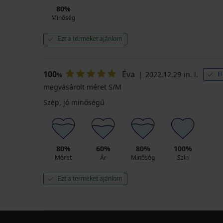
80%
Minőség
Ezt a terméket ajánlom
100
Éva
2022.12.29-in. l.
El
%
megvásárolt méret S/M
Szép, jó minőségű
80%
60%
80%
100%
Méret
Ár
Minőség
Szín
Ezt a terméket ajánlom