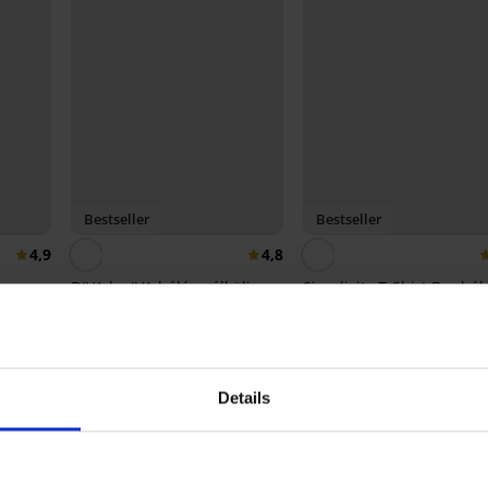
Bestseller
Bestseller
4,9
4,8
DIVA by IVA bélés nélküli
Simplicity T-Shirt Bra bél
melltartó
melltartó
e New
18 190 Ft
9 090 Ft
Details
Fedezzen fel hasonló darabokat
LIMITED