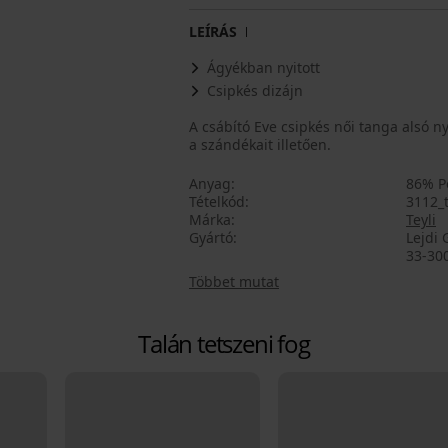
LEÍRÁS
Ágyékban nyitott
Csipkés dizájn
A csábító Eve csipkés női tanga alsó 
a szándékait illetően.
Anyag
86% P
Tételkód
3112_
Márka
Teyli
Gyártó
Lejdi 
33-300
Többet mutat
Talán tetszeni fog