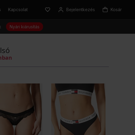
s
Kapcsolat
Bejelentkezés
Kosár
k
Nyári kiárusítás
lsó
omban