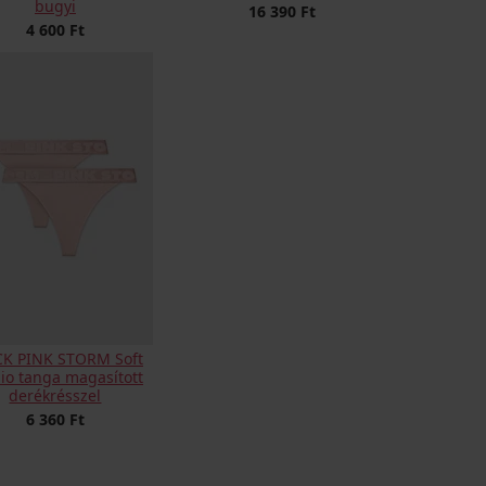
bugyi
16 390 Ft
4 600 Ft
CK PINK STORM Soft
io tanga magasított
derékrésszel
6 360 Ft