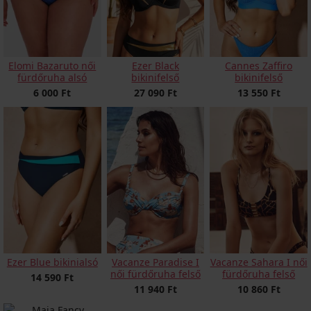
Cannes Zaffiro
Elomi Bazaruto női
Ezer Black
bikinifelső
fürdőruha alsó
bikinifelső
13 550 Ft
6 000 Ft
27 090 Ft
Ezer Blue bikinialsó
Vacanze Paradise I
Vacanze Sahara I női
női fürdőruha felső
fürdőruha felső
14 590 Ft
11 940 Ft
10 860 Ft