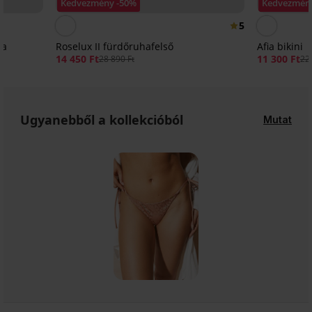
Kedvezmény -50%
Kedvezmén
5
ha
Roselux II fürdőruhafelső
Afia bikini
14 450 Ft
11 300 Ft
28 890 Ft
22 
Ugyanebből a kollekcióból
Mutat