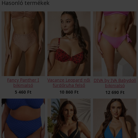
Hasonló termékek
Fancy Panther I
Vacanze Leopard női
DIVA by IVA Babydoll
bikinialsó
fürdőruha felső
bikinialsó
5 460 Ft
10 860 Ft
12 690 Ft