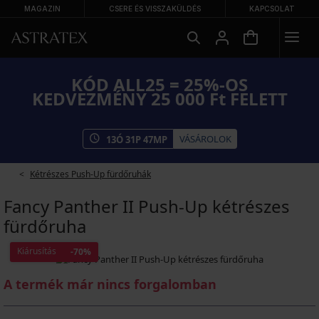
MAGAZIN
CSERE ÉS VISSZAKÜLDÉS
KAPCSOLAT
KÓD ALL25 = 25%-OS
KEDVEZMÉNY 25 000 Ft FELETT
VÁSÁROLOK
13
Ó
31
P
47
MP
Kétrészes Push-Up fürdőruhák
Fancy Panther II Push-Up kétrészes
fürdőruha
Kiárusítás
-70%
A termék már nincs forgalomban