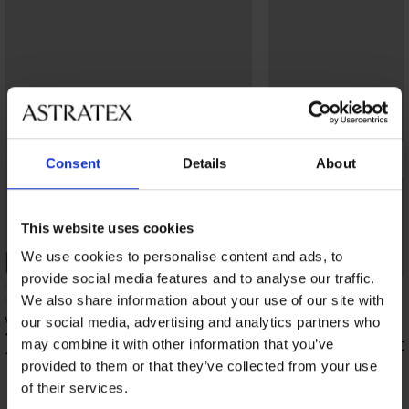
Consent
Details
About
This website uses cookies
We use cookies to personalise content and ads, to
-25% ALL25
-25% ALL25
provide social media features and to analyse our traffic.
4,8
We also share information about your use of our site with
Violeta bélelt kisimító melltartó
our social media, advertising and analytics partners who
18 190 Ft
may combine it with other information that you’ve
Maia 4D Soft Control D
13 650 Ft
kód:
ALL25
melltartó
provided to them or that they’ve collected from your use
18 190 Ft
of their services.
13 650 Ft
kód:
ALL25