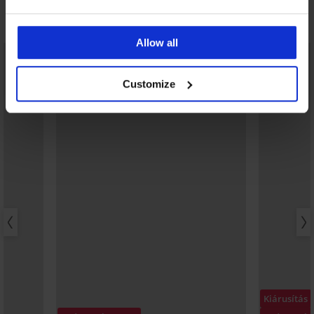
Fedezzen fel hasonló darabokat
Allow all
LIMITED
Customize
Kiárusítás