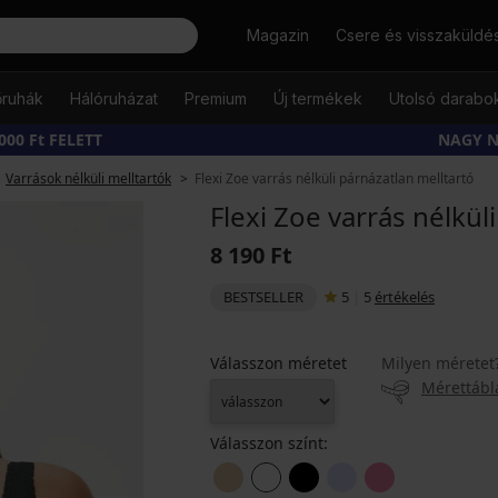
Keresés
Magazin
Csere és visszaküldé
őruhák
Hálóruházat
Premium
Új termékek
Utolsó darabo
00 Ft FELETT
NAGY N
Varrások nélküli melltartók
Flexi Zoe varrás nélküli párnázatlan melltartó
Flexi Zoe varrás nélkül
8 190 Ft
BESTSELLER
5
|
5
értékelés
Válasszon méretet
Milyen méretet
Mérettábl
Válasszon színt: