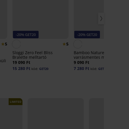
-20% GET20
-20% GET20
5
5
Sloggi Zero Feel Bliss
Bamboo Nature Bralette II
Bralette melltartó
varrásmentes melltartó
küli
19 090 Ft
9 090 Ft
15 280 Ft
7 280 Ft
kód:
GET20
kód:
GET20
LIMITED