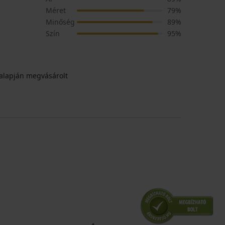
Méret
79%
Minőség
89%
Szín
95%
alapján megvásárolt