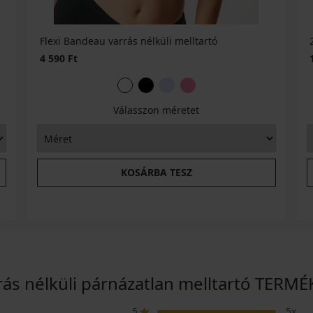
Flexi Bandeau varrás nélküli melltartó
4 590 Ft
Válasszon méretet
KOSÁRBA TESZ
rrás nélküli párnázatlan melltartó TERM
5
5x