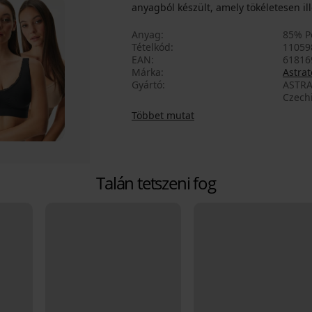
anyagból készült, amely tökéletesen ill
Anyag
85% P
Tételkód
11059
EAN
61816
Márka
Astrat
Gyártó
ASTRA
Czech
Többet mutat
Talán tetszeni fog