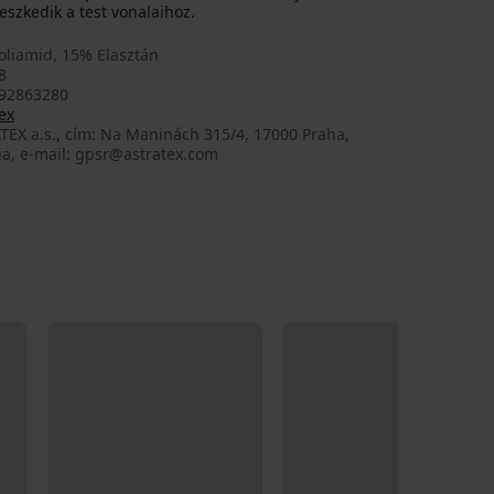
eszkedik a test vonalaihoz.
oliamid, 15% Elasztán
8
92863280
ex
TEX a.s., cím: Na Maninách 315/4, 17000 Praha,
ia, e-mail: gpsr@astratex.com