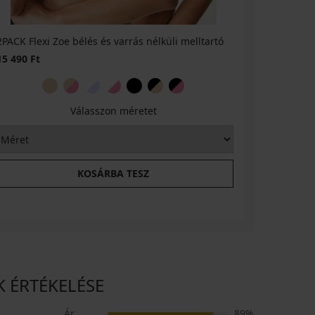
2PACK Flexi Zoe bélés és varrás nélküli melltartó
Flexi varr
15 490 Ft
4 590 Ft
Válasszon méretet
KOSÁRBA TESZ
ÉK ÉRTÉKELÉSE
Ár
89%