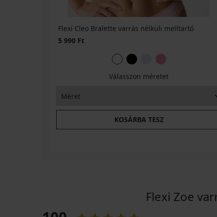
Flexi Cleo Bralette varrás nélküli melltartó
ONLY
5 990 Ft
Play
Jaia
sportmelltartó
Kedvezmény
6 360
Válasszon méretet
Ft
Eredeti ár
9 090
Ft
5 090
KOSÁRBA TESZ
Ft
kód
GET20
Flexi Zoe va