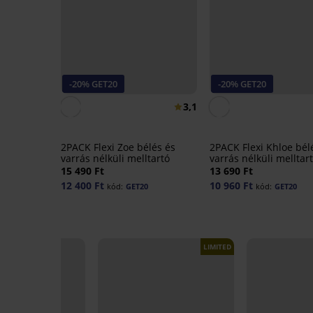
-20% GET20
-20% GET20
3,1
2PACK Flexi Zoe bélés és
2PACK Flexi Khloe bél
varrás nélküli melltartó
varrás nélküli melltar
15 490 Ft
13 690 Ft
12 400 Ft
10 960 Ft
kód:
GET20
kód:
GET20
LIMITED