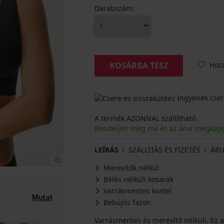
Darabszám:
Hoz
KOSÁRBA TESZ
Ingyenes cser
A termék AZONNAL szállítható.
Rendeljen még ma és az árut megkap
LEÍRÁS
SZÁLLÍTÁS ÉS FIZETÉS
ÁRU
Merevítők nélkül
Bélés nélküli kosarak
Varrásmentes kivitel
Mutat
Bebújós fazon
Varrásmentes és merevítő nélküli. Ez az