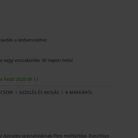
záadás a kedvencekhez
e vagy visszaküldés 30 napon belül
ja Kedd
2026
-08-11
CSERE
KEZELÉS ÉS MOSÁS
A MÁRKÁRÓL
 Astratex specialistáinak Flexi melltartója. Elasztikus