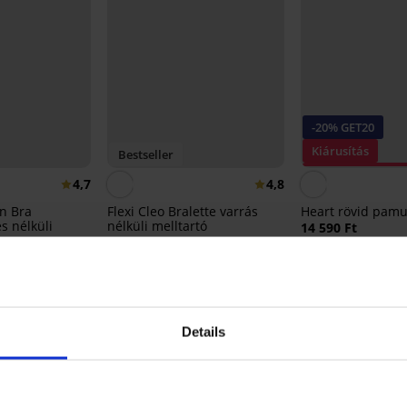
-20% GET20
Kiárusítás
Bestseller
Kedvezmény -40
4,7
4,8
on Bra
Flexi Cleo Bralette varrás
Heart rövid pamu
és nélküli
nélküli melltartó
14 590 Ft
5 990 Ft
7 000 Ft
kód:
GET20
ET20
Details
Ugyanebből a kollekcióból