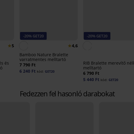
-20% GET20
-20% GET20
5
4,6
Bamboo Nature Bralette
varratmentes melltartó
és és
RIB Bralette merevítő nél
7 790 Ft
tó
melltartó
6 240 Ft
kód:
GET20
6 790 Ft
5 440 Ft
kód:
GET20
Fedezzen fel hasonló darabokat