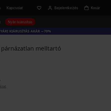
s
Kapcsolat
Bejelentkezés
Kosár
k
Nyári kiárusítás
YÁRI KIÁRUSÍTÁS AKÁR −70%
i párnázatlan melltartó
?
ázat