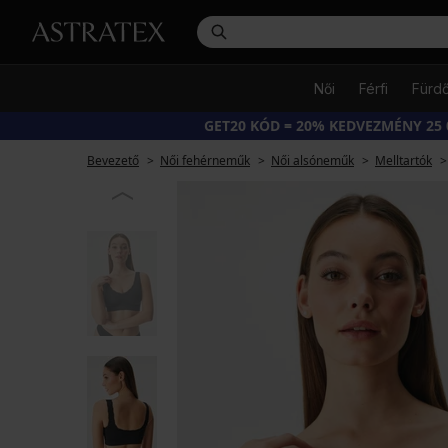
Női
Férfi
Fürd
GET20 KÓD = 20% KEDVEZMÉNY 25 0
Bevezető
Női fehérneműk
Női alsóneműk
Melltartók