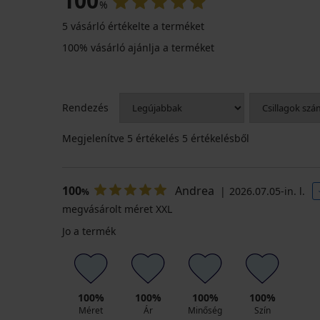
100
%
5 vásárló értékelte a terméket
100% vásárló ajánlja a terméket
Rendezés
Megjelenítve
5
értékelés 5 értékelésből
100
Andrea
2026.07.05-in. l.
%
megvásárolt méret XXL
Jo a termék
100%
100%
100%
100%
Méret
Ár
Minőség
Szín