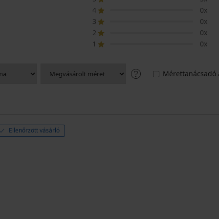
4
0x
3
0x
2
0x
1
0x
Mérettanácsadó 
Ellenőrzött vásárló