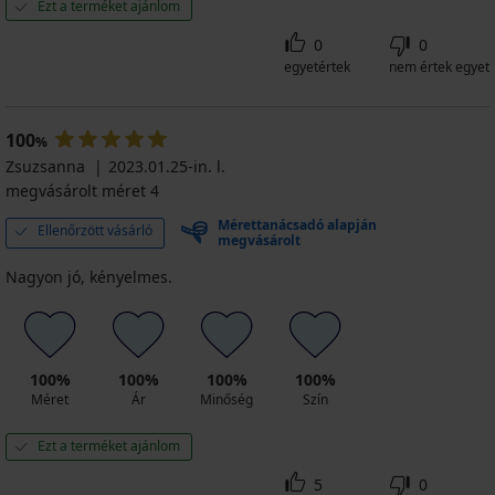
Ezt a terméket ajánlom
0
0
egyetértek
nem értek egyet
100
%
Zsuzsanna
2023.01.25-in. l.
megvásárolt méret 4
Mérettanácsadó alapján
Ellenőrzött vásárló
megvásárolt
Nagyon jó, kényelmes.
100%
100%
100%
100%
Méret
Ár
Minőség
Szín
Ezt a terméket ajánlom
5
0