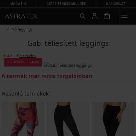
MAGAZIN
CSERE ÉS VISSZAKÜLDÉS
KAPCSOLAT
Női leggings
Gabi téliesített leggings
4,8
|
6
értékelés
Kiárusítás
-40%
A termék már nincs forgalomban
Hasonló termékek