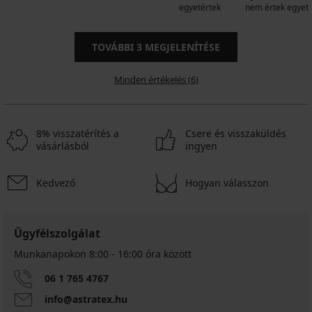
egyetértek
nem értek egyet
TOVÁBBI
3
MEGJELENÍTÉSE
Minden értékelés (6)
8% visszatérítés a
Csere és visszaküldés
vásárlásból
ingyen
Kedvező
Hogyan válasszon
Ügyfélszolgálat
Munkanapokon 8:00 - 16:00 óra között
06 1 765 4767
info@astratex.hu