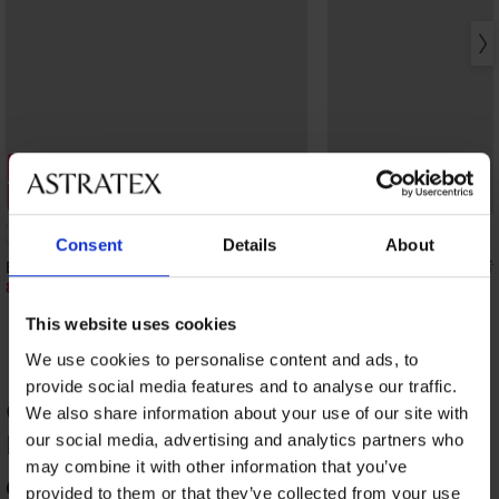
Kiárusítás
Kiárusítás
Kedvezmény -50%
Kedvezmény -50%
5
Consent
Details
About
Emily téliesített alakformáló leggings
Meloe leggings, téliesít
8 000 Ft
9 000 Ft
15 990 Ft
17 990 Ft
This website uses cookies
We use cookies to personalise content and ads, to
provide social media features and to analyse our traffic.
Gabi téliesített leggings TERMÉK
We also share information about your use of our site with
ÉRTÉKELÉSE
our social media, advertising and analytics partners who
may combine it with other information that you’ve
96
provided to them or that they’ve collected from your use
%