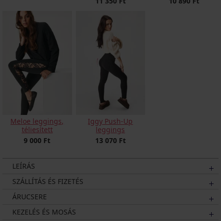
10 890 Ft
11 350 Ft
Meloe leggings,
Iggy Push-Up
téliesített
leggings
9 000 Ft
13 070 Ft
LEÍRÁS
SZÁLLÍTÁS ÉS FIZETÉS
ÁRUCSERE
KEZELÉS ÉS MOSÁS