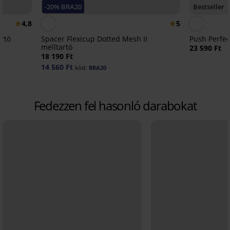
-20% BRA20
Bestseller
4,8
5
artó
Spacer Flexicup Dotted Mesh II
Push Perfec
melltartó
23 590 Ft
18 190 Ft
14 560 Ft
kód:
BRA20
Fedezzen fel hasonló darabokat