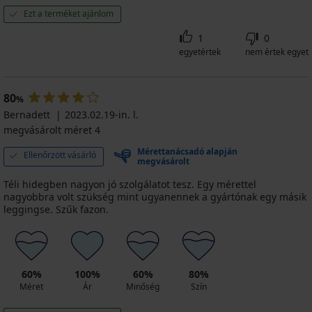
Ezt a terméket ajánlom
1
0
egyetértek
nem értek egyet
80
%
Bernadett
2023.02.19-in. l.
megvásárolt méret 4
Mérettanácsadó alapján
Ellenőrzött vásárló
megvásárolt
Téli hidegben nagyon jó szolgálatot tesz. Egy mérettel
nagyobbra volt szükség mint ugyanennek a gyártónak egy másik
leggingse. Szűk fazon.
60%
100%
60%
80%
Méret
Ár
Minőség
Szín