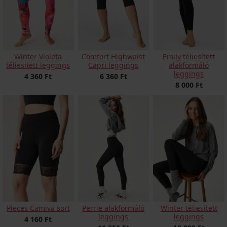
Winter Violeta
Comfort Highwaist
Emily téliesített
téliesített leggings
Capri leggings
alakformáló
leggings
4 360 Ft
6 360 Ft
8 000 Ft
Pieces Camiva sort
Winter téliesített
Perrie alakformáló
leggings
leggings
4 160 Ft