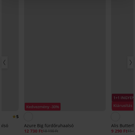
1+1 INGYEN
Kiárusítás
Kedvezmény -30%
Kedvezmén
5
alsó
Azure Big fürdőruhaalsó
Alis Butter
12 730 Ft
9 290 Ft
18 190 Ft
15 4