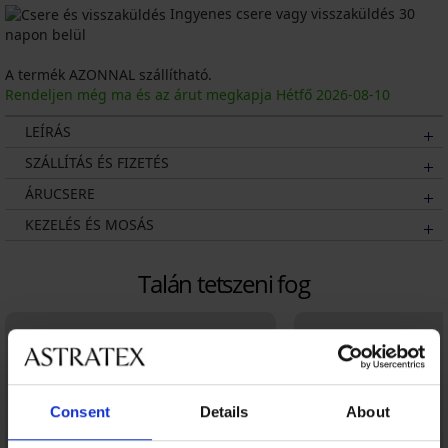
Ingyenes csere vagy visszaküldés 30
napon belül
A termék AZONNAL szállítható.
Rendeljen még ma és az árut megkapja Hétfő
2026
-08-10
LEÍRÁS
SZÁLLÍTÁS ÉS FIZETÉS
ÁRUCSERE
KEZELÉS ÉS MOSÁS
Talán tetszeni fog
Consent
Details
About