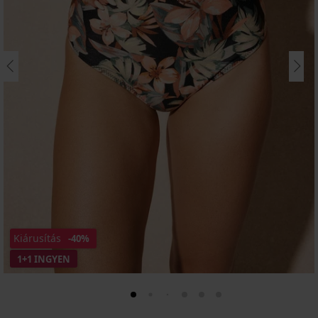
Kiárusítás
-40%
1+1 INGYEN