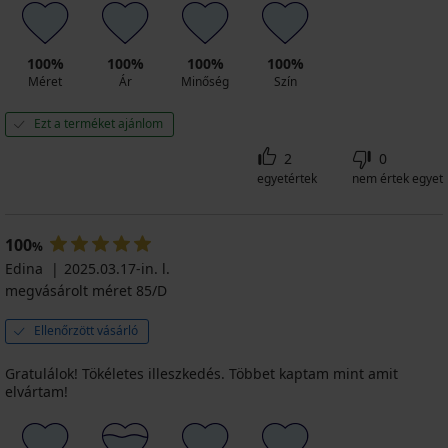
100%
100%
100%
100%
Méret
Ár
Minőség
Szín
Ezt a terméket ajánlom
2
0
egyetértek
nem értek egyet
100
%
Edina
2025.03.17-in. l.
megvásárolt méret 85/D
Ellenőrzött vásárló
Gratulálok! Tökéletes illeszkedés. Többet kaptam mint amit
elvártam!