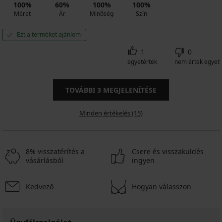
100%
60%
100%
100%
Méret
Ár
Minőség
Szín
Ezt a terméket ajánlom
1
0
egyetértek
nem értek egyet
TOVÁBBI
3
MEGJELENÍTÉSE
Minden értékelés (15)
8% visszatérítés a
Csere és visszaküldés
vásárlásból
ingyen
Kedvező
Hogyan válasszon