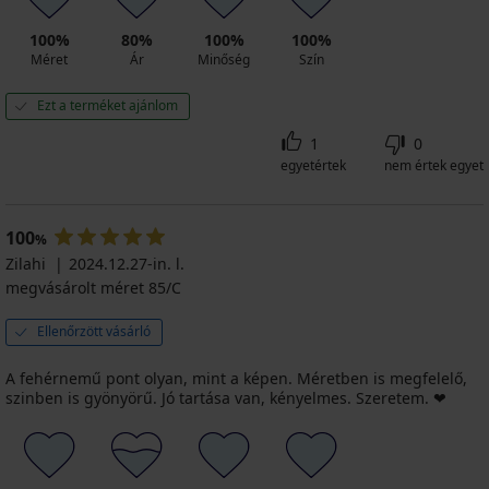
100%
80%
100%
100%
Méret
Ár
Minőség
Szín
Ezt a terméket ajánlom
1
0
egyetértek
nem értek egyet
100
%
Zilahi
2024.12.27-in. l.
megvásárolt méret 85/C
Ellenőrzött vásárló
A fehérnemű pont olyan, mint a képen. Méretben is megfelelő,
szinben is gyönyörű. Jó tartása van, kényelmes. Szeretem. ❤️