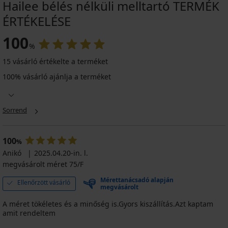
Hailee bélés nélküli melltartó TERMÉK
ÉRTÉKELÉSE
100
%
15 vásárló értékelte a terméket
100% vásárló ajánlja a terméket
Sorrend
100
%
Anikó
2025.04.20-in. l.
megvásárolt méret 75/F
Mérettanácsadó alapján
Ellenőrzött vásárló
megvásárolt
A méret tökéletes és a minőség is.Gyors kiszállítás.Azt kaptam
amit rendeltem