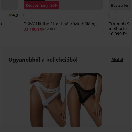
Kedvezmény -30%
Bestseller
4,9
üli
DKNY Hit the Street női rövid hálóing
Triumph Sof
melltartó
33 100 Ft
47 290 Ft
16 990 Ft
Ugyanebből a kollekcióból
Mutat