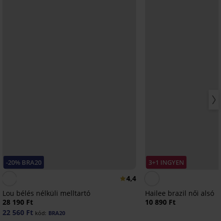
-20% BRA20
3+1 INGYEN
4,4
Lou bélés nélküli melltartó
Hailee brazil női alsó
28 190 Ft
10 890 Ft
22 560 Ft
kód:
BRA20