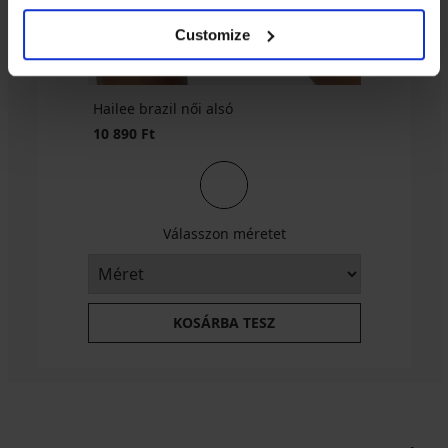
Customize
Hailee brazil női alsó
10 890 Ft
Válasszon méretet
KOSÁRBA TESZ