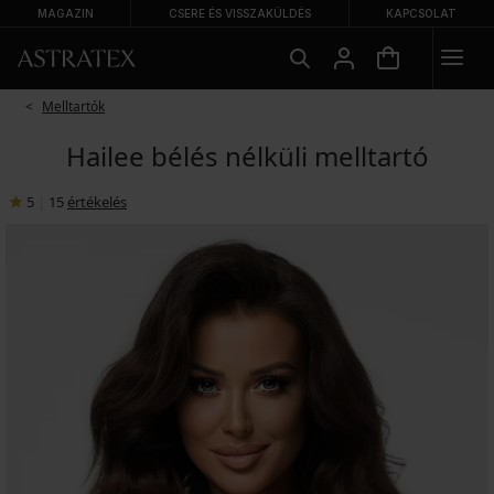
MAGAZIN
CSERE ÉS VISSZAKÜLDÉS
KAPCSOLAT
Melltartók
Hailee bélés nélküli melltartó
5
|
15
értékelés