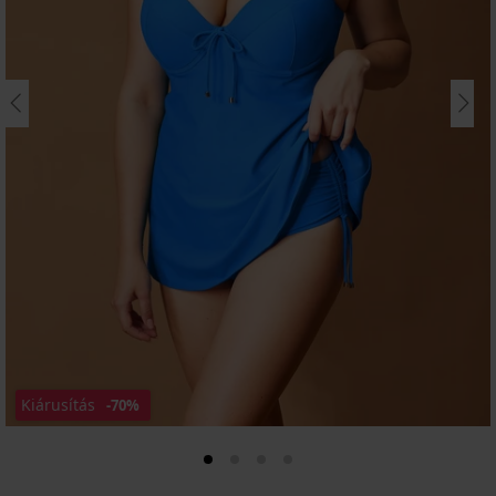
Kiárusítás
-70%