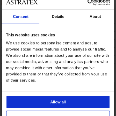
Shakia tankini
18 510 Ft
Consent
Details
About
LEÍRÁS
This website uses cookies
SZÁLLÍTÁS ÉS FIZETÉS
We use cookies to personalise content and ads, to
ÁRUCSERE
provide social media features and to analyse our traffic.
KEZELÉS ÉS MOSÁS
We also share information about your use of our site with
A MÁRKÁRÓL
our social media, advertising and analytics partners who
may combine it with other information that you’ve
Talán tetszeni fog
provided to them or that they’ve collected from your use
of their services.
Allow all