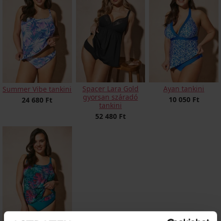
Spacer Lara Gold
Ayan tankini
Summer Vibe tankini
gyorsan száradó
10 050 Ft
24 680 Ft
tankini
52 480 Ft