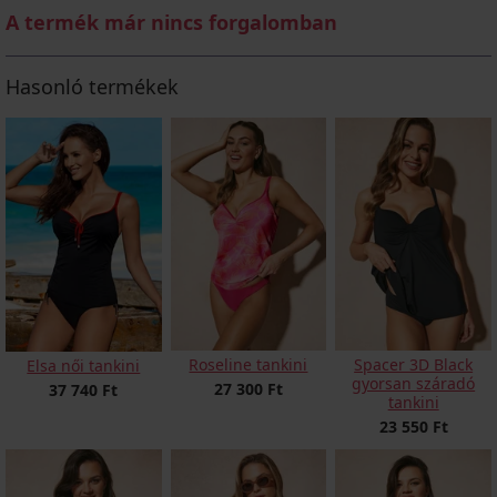
A termék már nincs forgalomban
Hasonló termékek
Roseline tankini
Spacer 3D Black
Elsa női tankini
gyorsan száradó
27 300 Ft
37 740 Ft
tankini
23 550 Ft