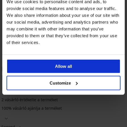
We use cookies to personalise content and ads, to
provide social media features and to analyse our traffic.
We also share information about your use of our site with
our social media, advertising and analytics partners who
may combine it with other information that you’ve
provided to them or that they’ve collected from your use
of their services.
Allow all
Haryana egyrészes fürdőruha TERMÉK
ÉRTÉKELÉSE
Customize
100
%
2 vásárló értékelte a terméket
100% vásárló ajánlja a terméket
Sorrend