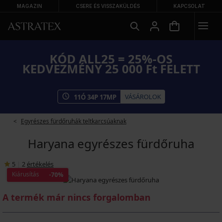
MAGAZIN
CSERE ÉS VISSZAKÜLDÉS
KAPCSOLAT
KÓD ALL25 = 25%-OS
KEDVEZMÉNY 25 000 Ft FELETT
VÁSÁROLOK
11
Ó
34
P
17
MP
Egyrészes fürdőruhák teltkarcsúaknak
Haryana egyrészes fürdőruha
5
|
2
értékelés
Kiárusítás
-70%
A termék már nincs forgalomban