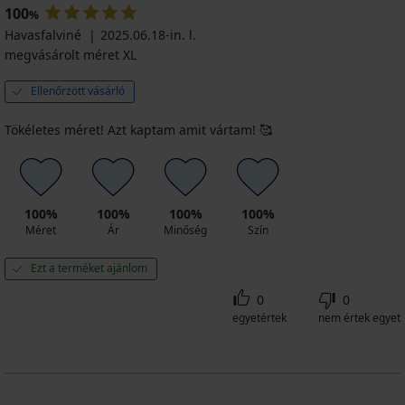
100
%
Havasfalviné
2025.06.18-in. l.
megvásárolt méret XL
Ellenőrzött vásárló
Tökéletes méret! Azt kaptam amit vártam! 🥰
100%
100%
100%
100%
Méret
Ár
Minőség
Szín
Ezt a terméket ajánlom
0
0
egyetértek
nem értek egyet