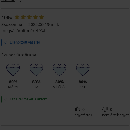
100
%
Zsuzsanna
2025.06.19-in. l.
megvásárolt méret XXL
Ellenőrzött vásárló
Szuper fürdőruha
80%
80%
80%
80%
Méret
Ár
Minőség
Szín
Ezt a terméket ajánlom
0
0
egyetértek
nem értek egyet