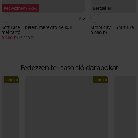
Kedvezmény -50%
Bestseller
5
Soft Lace II bélelt, merevítő nélküli
Simplicity T-Shirt Bra b
melltartó
9 090 Ft
8 200 Ft
16 390 Ft
Fedezzen fel hasonló darabokat
LIMITED
LIMITED