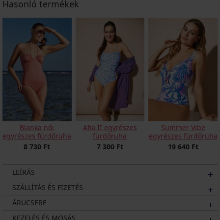
Hasonló termékek
Blanka női
Afia II egyrészes
Summer Vibe
egyrészes fürdőruha
fürdőruha
egyrészes fürdőruha
8 730 Ft
7 300 Ft
19 640 Ft
LEÍRÁS
SZÁLLÍTÁS ÉS FIZETÉS
ÁRUCSERE
KEZELÉS ÉS MOSÁS