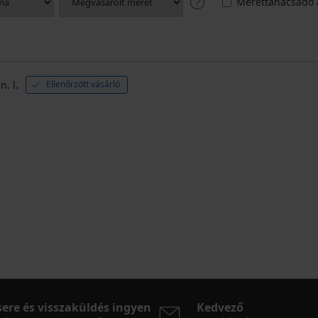
Mérettanácsadó 
n. l.
Ellenőrzött vásárló
sere és visszaküldés ingyen
Kedvező