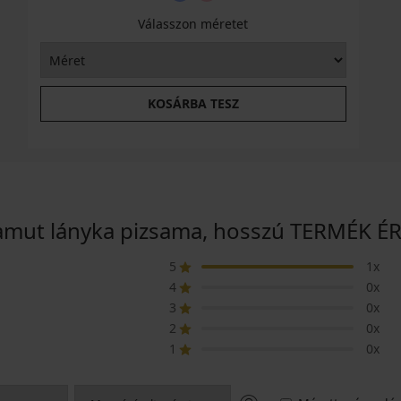
Válasszon méretet
KOSÁRBA TESZ
amut lányka pizsama, hosszú TERMÉK É
5
1x
4
0x
3
0x
2
0x
1
0x