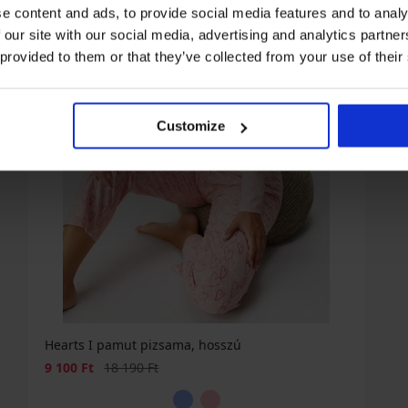
e content and ads, to provide social media features and to analy
 our site with our social media, advertising and analytics partn
 provided to them or that they’ve collected from your use of their
Customize
Hearts I pamut pizsama, hosszú
Kedvezmény
Eredeti ár
9 100 Ft
18 190 Ft