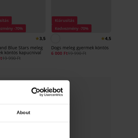
sítás
Kiárusítás
ezmény -70%
Kedvezmény -70%
3,5
4,5
and Blue Stars meleg
Dogs meleg gyermek köntös
k köntös kapucnival
6 000 Ft
19 990 Ft
Ft
19 990 Ft
About