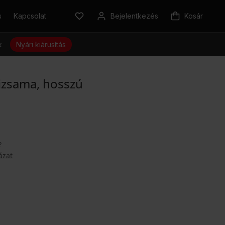
s
Kapcsolat
Bejelentkezés
Kosár
k
Nyári kiárusítás
izsama, hosszú
?
ázat