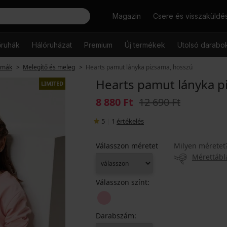
Keresés
Magazin
Csere és visszaküldé
őruhák
Hálóruházat
Premium
Új termékek
Utolsó darabo
amák
Melegítő és meleg
Hearts pamut lányka pizsama, hosszú
Hearts pamut lányka p
LIMITED
8 880 Ft
12 690 Ft
5
|
1
értékelés
Válasszon méretet
Milyen méretet
Mérettábl
Válasszon színt:
Darabszám: