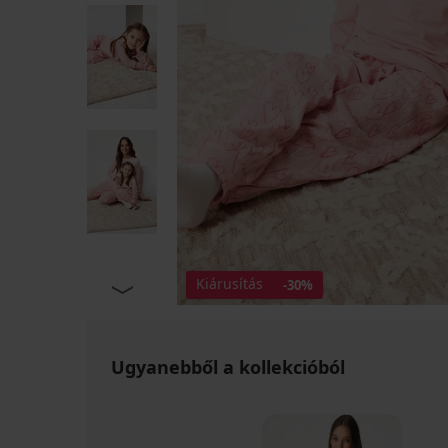
Kiárusítás
-30%
Ugyanebből a kollekcióból