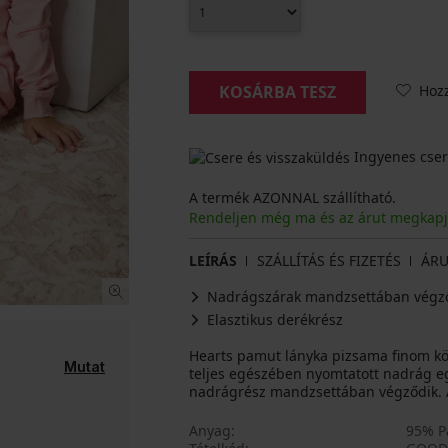
Hoz
KOSÁRBA TESZ
Ingyenes cser
A termék AZONNAL szállítható.
Rendeljen még ma és az árut megkap
LEÍRÁS
SZÁLLÍTÁS ÉS FIZETÉS
ÁRU
Nadrágszárak mandzsettában végz
Elasztikus derékrész
Hearts pamut lányka pizsama finom köt
Mutat
teljes egészében nyomtatott nadrág egé
nadrágrész mandzsettában végződik. Az
Anyag
95% P