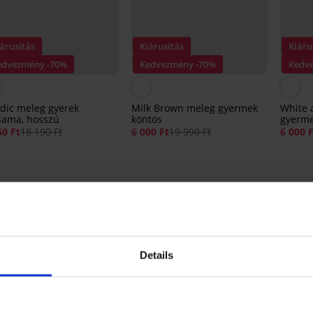
árusítás
Kiárusítás
Kiáru
edvezmény -70%
Kedvezmény -70%
Kedv
dic meleg gyerek
Milk Brown meleg gyermek
White 
sama, hosszú
köntös
gyerme
60 Ft
18 190 Ft
6 000 Ft
19 990 Ft
6 000 
Ugyanebből a kollekcióból
Details