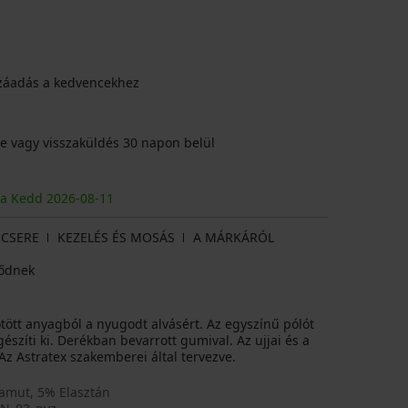
záadás a kedvencekhez
e vagy visszaküldés 30 napon belül
ja Kedd
2026
-08-11
CSERE
KEZELÉS ÉS MOSÁS
A MÁRKÁRÓL
ődnek
ött anyagból a nyugodt alvásért. Az egyszínű pólót
szíti ki. Derékban bevarrott gumival. Az ujjai és a
 Astratex szakemberei által tervezve.
amut, 5% Elasztán