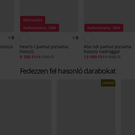
Kiárusítás
Kedvezmény -50%
Kedvezmény -30%
5
5
hosszú
Hearts I pamut pizsama,
Alia női pamut pizsama
hosszú
hosszú nadrággal
9 100 Ft
18 190 Ft
13 990 Ft
19 990 Ft
Fedezzen fel hasonló darabokat
LIMITED