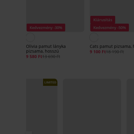
Kiárusítás
Kedvezmény -30%
Kedvezmény -50%
Olivia pamut lányka
Cats pamut pizsama, 
pizsama, hosszú
9 100 Ft
18 190 Ft
9 580 Ft
13 690 Ft
LIMITED