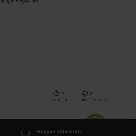
alapján megvásárolt
0
0
egyetértek
nem értek egyet
Hogyan válasszon