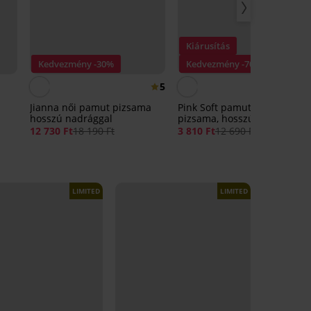
Kiárusítás
Kedvezmény -30%
Kedvezmény -70%
5
Jianna női pamut pizsama
Pink Soft pamut lányka
hosszú nadrággal
pizsama, hosszú
12 730 Ft
18 190 Ft
3 810 Ft
12 690 Ft
LIMITED
LIMITED