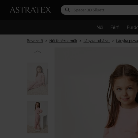
Női
Férfi
Fürd
Bevezető
Női fehérneműk
Lányka ruházat
Lányka pizs