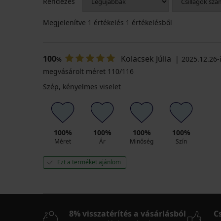
Rendezés
Megjelenítve
1
értékelés 1 értékelésből
100
Kolacsek Júlia
2025.12.26-i
%
megvásárolt méret 110/116
Szép, kényelmes viselet
100%
100%
100%
100%
Méret
Ár
Minőség
Szín
Ezt a terméket ajánlom
8% visszatérítés a vásárlásból
C