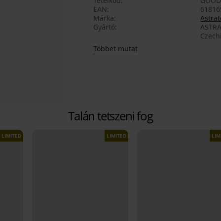
Tételkód
GOOD
EAN
61816
Márka
Astrat
Gyártó
ASTRA
Czech
Többet mutat
Talán tetszeni fog
LIMITED
LIMITED
LIM