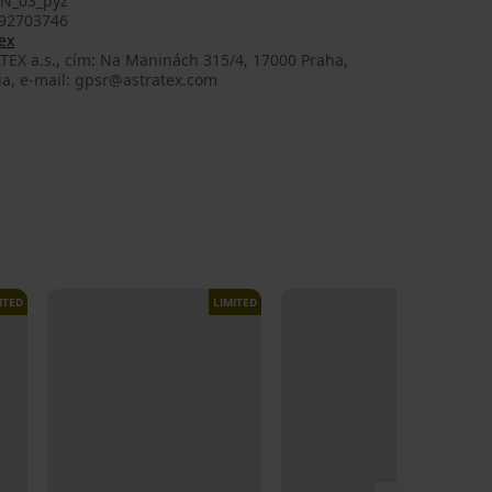
N_03_pyz
92703746
ex
TEX a.s., cím: Na Maninách 315/4, 17000 Praha,
ia, e-mail: gpsr@astratex.com
ITED
LIMITED