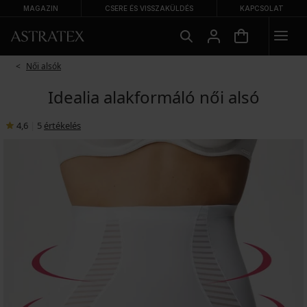
MAGAZIN
CSERE ÉS VISSZAKÜLDÉS
KAPCSOLAT
Női alsók
Idealia alakformáló női alsó
4,6
|
5
értékelés