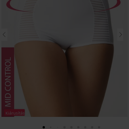
Kiárusítás