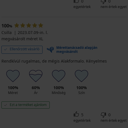
0
0
egyetértek
nem értek egyet
100
%
Csilla
2023.07.09-in. l.
megvásárolt méret XL
Mérettanácsadó alapján
Ellenőrzött vásárló
megvásárolt
Rendkívül rugalmas, de mégis Alakformalo. Kényelmes
100%
60%
100%
100%
Méret
Ár
Minőség
Szín
Ezt a terméket ajánlom
5
0
egyetértek
nem értek egyet