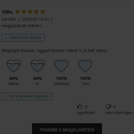
100
%
Sarolta
2023.02.16-in. l.
megvásárolt méret L
Ellenőrzött vásárló
Meglepő módon, eggyel kisebb méret is jó lett volna.
80%
80%
100%
100%
Méret
Ár
Minőség
Szín
Ezt a terméket ajánlom
0
0
egyetértek
nem értek egyet
TOVÁBBI
3
MEGJELENÍTÉSE