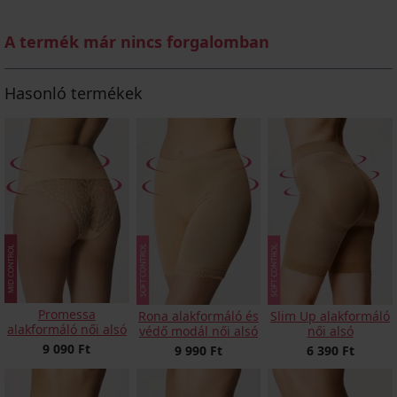
A termék már nincs forgalomban
Hasonló termékek
Promessa
Rona alakformáló és
Slim Up alakformáló
alakformáló női alsó
védő modál női alsó
női alsó
9 090 Ft
9 990 Ft
6 390 Ft