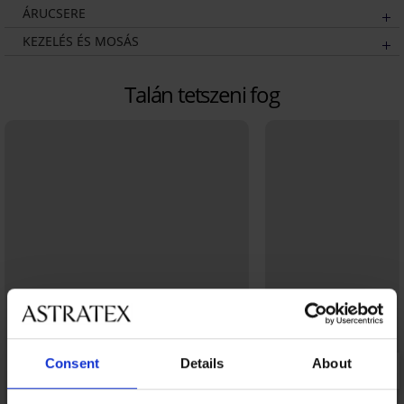
ÁRUCSERE
KEZELÉS ÉS MOSÁS
Talán tetszeni fog
Consent
Details
About