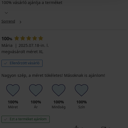
100% vásárló ajánlja a terméket
High
Shaper
alakformáló
Sorrend
harisnyanadrág,
20
DEN
100
%
Kedvezmény
5 830
Mária
2025.07.18-in. l.
Ft
megvásárolt méret XL
Eredeti ár
7 290
Ft
Ellenőrzött vásárló
Nagyon szép, a méret tökéletes! Másoknak is ajánlom!
100%
100%
100%
100%
Méret
Ár
Minőség
Szín
Ezt a terméket ajánlom