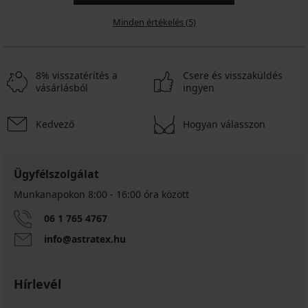
Minden értékelés (5)
8% visszatérítés a
Csere és visszaküldés
vásárlásból
ingyen
Kedvező
Hogyan válasszon
Ügyfélszolgálat
Munkanapokon 8:00 - 16:00 óra között
06 1 765 4767
info@astratex.hu
Hírlevél