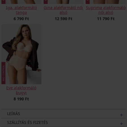
Iga, alakformáló
Gina alakformáló női
Suprima alakformáló
tanga
alsó
női alsó
6 790 Ft
12 590 Ft
11 790 Ft
Eve alakformáló
bugyi
8 190 Ft
LEÍRÁS
SZÁLLÍTÁS ÉS FIZETÉS