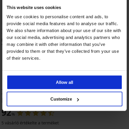
This website uses cookies
We use cookies to personalise content and ads, to
Bestseller
Kedvezmény -50%
provide social media features and to analyse our traffic.
We also share information about your use of our site with
4,8
our social media, advertising and analytics partners who
DIVA by IVA bélés nélküli melltartó
Soft Lace II bélelt, mer
may combine it with other information that you’ve
melltartó
18 190 Ft
8 200 Ft
16 390 Ft
provided to them or that they’ve collected from your use
of their services.
Allow all
Idealia alakformáló női alsó TERMÉK
ÉRTÉKELÉSE
Customize
-20%
92
%
4,7
5 vásárló értékelte a terméket